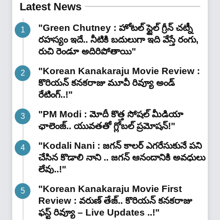
Latest News
"Green Chutney : హోటల్ స్టైల్ గ్రీన్ చట్నీ
రహస్యం ఇదే.. నీటికి బదులుగా ఇది వేస్తే రంగు,
రుచి రెండూ అదిరిపోతాయి"
"Korean Kanakaraju Movie Review :
కొరియన్ కనకరాజు మూవీ రివ్యూ అండ్
రేటింగ్‌..!"
"PM Modi : మోదీ కొత్త సోషల్ మీడియా
ఛాలెంజ్.. యువతతో గ్లోబల్ ప్రమోషన్!"
"Kodali Nani : జగన్ కాలర్ ఎగరేసుకునే పని
చేసిన కొడాలి నాని .. జగన్ ఆనందానికి అవధులు
లేవు..!"
"Korean Kanakaraju Movie First
Review : వరుణ్ తేజ్.. కొరియన్ కనకరాజు
ఫస్ట్ రివ్యూ – Live Updates ..!"