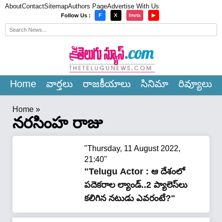
About
Contact
Sitemap
Authors Page
Advertise With Us
×
Follow Us :
F
X
Insta
▶
Home
వార్త‌లు
రాజ‌కీయాలు
సినిమా
రివ్యూలు
Home
»
నరసింహ రాజు
"Thursday, 11 August 2022,
21:40"
"Telugu Actor : ఆ దేశంలో
పదెకరాల ల్యాండ్..2 ప్యాలెస్‌లు
కలిగిన న‌టుడు ఎవరంటే?"