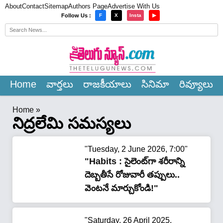
About
Contact
Sitemap
Authors Page
Advertise With Us
×
Follow Us :
F
X
Insta
▶
Home
వార్త‌లు
రాజ‌కీయాలు
సినిమా
రివ్యూలు
Home
»
నిద్రలేమి సమస్యలు
"Tuesday, 2 June 2026, 7:00"
"Habits : సైలెంట్‌గా శరీరాన్ని
దెబ్బతీసే రోజువారీ తప్పులు..
వెంటనే మార్చుకోండి!"
"Saturday, 26 April 2025,