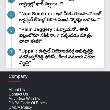
రాష్ట్రాల్లో భారీ వ‌ర్షాలు..!"
"Non Smokers : ఇది మీకు తెలుసా..? లంగ్
క్యాన్సర్ కేసుల్లో 50% మంది స్మోకర్లు కాదట..!"
"Palm Jaggery : ఓర్నాయనో.. తాటి
బెల్లంలోనూ నకిలీనా..? గుర్తించడం మాత్రం
చాలా ఈజీ!"
"Uppal : ఉప్పల్ నియోజకవర్గ అభివృద్ధిపై
పరమేశ్వర్‌రెడ్డి ఫోకస్.. కీలక పనులకు నిధుల
విజ్ఞప్తి"
Company
About Us
Contact Us
Advertise With Us
DNPA Code Of Ethics
DMCA Policy