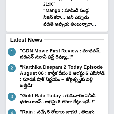
21:00"
"Mango : మామిడి పండ్ల
సీజన్ కదా… అని ఎప్పుడు
పడితే అప్పుడు తింటున్నారా…
నిద్రలో ఇలాంటి మార్పులు
తథ్యం…?"
Latest News
"GDN Movie First Review : మాధవన్..
జిడిఎన్ మూవీ ఫ‌స్ట్ రివ్యూ..!"
"Karthika Deepam 2 Today Episode
August 06 : కార్తీక దీపం 2 ఆగష్టు 6 ఎపిసోడ్
: సూరజ్ షాక్ నిర్ణయం – జ్యోత్స్నకు పెళ్లి
ఒత్తిడి!"
"Gold Rate Today : గురువారం పసిడి
ధరలు జంప్.. ఆగస్టు 6 తాజా రేట్లు ఇవే..!"
"Rain : వచ్చే 5 రోజులు జాగ్రత్త.. తెలుగు