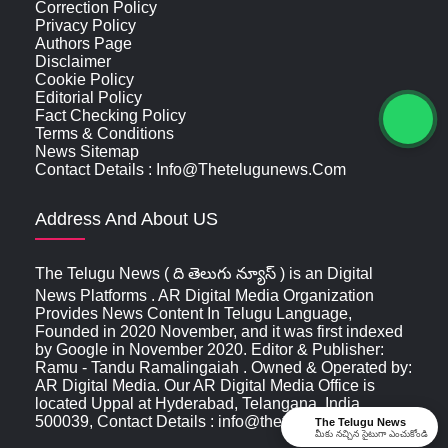
Correction Policy
Privacy Policy
Authors Page
Disclaimer
Cookie Policy
Editorial Policy
Fact Checking Policy
Terms & Conditions
News Sitemap
Contact Details : Info@thetelugunews.com
Address And About US
The Telugu News ( ది తెలుగు న్యూస్‌ ) is an Digital
News Platforms . AR Digital Media Organization
Provides News Content In Telugu Language,
Founded in 2020 November, and it was first indexed
by Google in November 2020. Editor & Publisher:
Ramu - Tandu Ramalingaiah . Owned & Operated by:
AR Digital Media. Our AR Digital Media Office is
located Uppal at Hyderabad, Telangana, India ,
500039, Contact Details : info@thetelugunews.com
The Telugu News
మీకు నచ్చిన సైటుగా ఎంచుకోండి