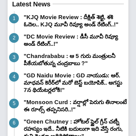
Latest News
"KJQ Movie Review : దీక్షిత్ శెట్టి, శశి
ఓదెల.. KJQ మూవీ రివ్యూ అండ్ రేటింగ్‌..!"
"DC Movie Review : డీసీ మూవీ రివ్యూ
అండ్ రేటింగ్‌..!"
"Chandrababu : ఆ 5 గురు మంత్రులనీ
పీకేయబోతున్న చంద్రబాబు ?"
"GD Naidu Movie : GD నాయుడు: ఆర్.
మాధవన్‌ కెరీర్‌లో మరో బెస్ట్ బయోపిక్.. ఆగస్టు
7న థియేటర్లలోకి!"
"Monsoon Curd : వర్షాల్లో పెరుగు తినాలంటే
ఈ రూల్స్ తప్పనిసరి..!"
"Green Chutney : హోటల్ స్టైల్ గ్రీన్ చట్నీ
రహస్యం ఇదే.. నీటికి బదులుగా ఇది వేస్తే రంగు,