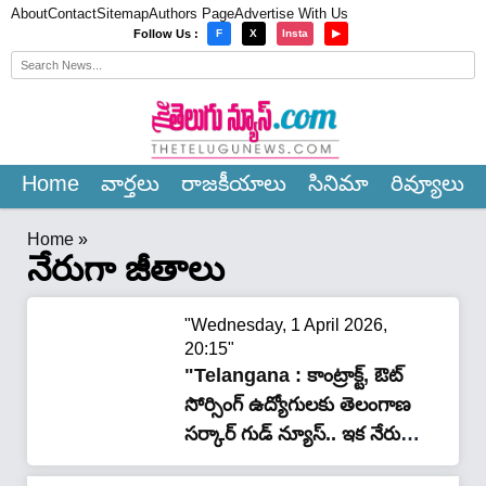
About
Contact
Sitemap
Authors Page
Advertise With Us
×
Follow Us :
F
X
Insta
▶
Home
వార్త‌లు
రాజ‌కీయాలు
సినిమా
రివ్యూలు
Home
»
నేరుగా జీతాలు
"Wednesday, 1 April 2026,
20:15"
"Telangana : కాంట్రాక్ట్, ఔట్
సోర్సింగ్ ఉద్యోగులకు తెలంగాణ
సర్కార్ గుడ్ న్యూస్.. ఇక నేరుగా
అకౌంట్లలోకే జీతాలు..!"