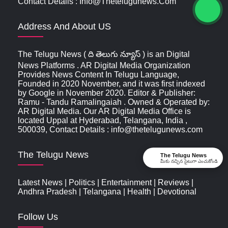
Contact Details : Info@thetelugunews.com
Address And About US
The Telugu News ( ది తెలుగు న్యూస్‌ ) is an Digital
News Platforms . AR Digital Media Organization
Provides News Content In Telugu Language,
Founded in 2020 November, and it was first indexed
by Google in November 2020. Editor & Publisher:
Ramu - Tandu Ramalingaiah . Owned & Operated by:
AR Digital Media. Our AR Digital Media Office is
located Uppal at Hyderabad, Telangana, India ,
500039, Contact Details : info@thetelugunews.com
The Telugu News
The Telugu News
మీకు నచ్చిన సైటుగా ఎంచుకోండి
Latest News
|
Politics
|
Entertainment
|
Reviews
|
Andhra Pradesh
|
Telangana
|
Health
|
Devotional
Follow Us