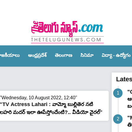
ాజ‌కీయాలు
ఆంధ్ర‌ప్ర‌దేశ్‌
తెలంగాణ‌
సినిమా
విద్యా - ఉద్యోగం
Late
"
"Wednesday, 10 August 2022, 12:40"
ఆర
"TV Actress Lahari : వామ్మో బుల్లితెర నటి
బ
లహరి మదర్ ఇలా ఊపేస్తోందేంటి?.. వీడియో వైరల్"
"
త