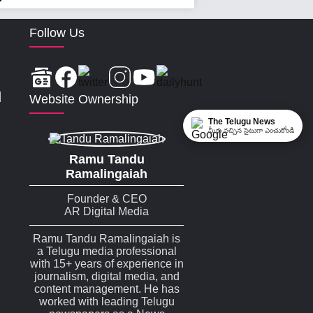
Follow Us
|
Website Ownership
The Telugu News
మీకు నచ్చిన సైటుగా ఎంచుకోండి
Ramu Tandu
Ramalingaiah
Founder & CEO
AR Digital Media
Ramu Tandu Ramalingaiah is
a Telugu media professional
with 15+ years of experience in
journalism, digital media, and
content management. He has
worked with leading Telugu