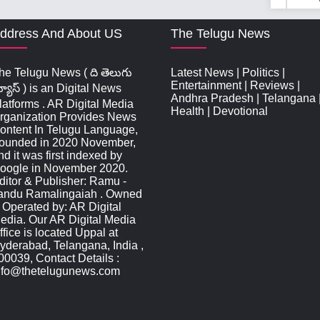
ddress And About US
The Telugu News
he Telugu News ( ది తెలుగు
Latest News
|
Politics
|
Entertainment
|
Reviews
|
్యూస్‌ ) is an Digital News
Andhra Pradesh
|
Telangana
latforms . AR Digital Media
Health
|
Devotional
rganization Provides News
ontent In Telugu Language,
ounded in 2020 November,
nd it was first indexed by
oogle in November 2020.
ditor & Publisher: Ramu -
andu Ramalingaiah . Owned
 Operated by: AR Digital
edia. Our AR Digital Media
ffice is located Uppal at
yderabad, Telangana, India ,
00039, Contact Details :
nfo@thetelugunews.com