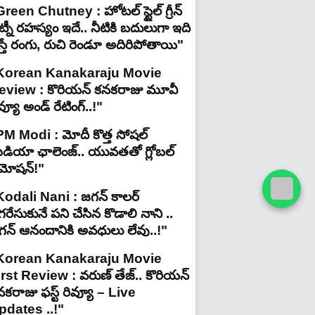
reen Chutney : హోటల్ స్టైల్ గ్రీన్
్నీ రహస్యం ఇదే.. నీటికి బదులుగా ఇది
స్తే రంగు, రుచి రెండూ అదిరిపోతాయి"
Korean Kanakaraju Movie
eview : కొరియన్ కనకరాజు మూవీ
వ్యూ అండ్ రేటింగ్‌..!"
PM Modi : మోదీ కొత్త సోషల్
ీడియా ఛాలెంజ్.. యువతతో గ్లోబల్
్రమోషన్!"
Kodali Nani : జగన్ కాలర్
రేసుకునే పని చేసిన కొడాలి నాని ..
గన్ ఆనందానికి అవధులు లేవు..!"
Korean Kanakaraju Movie
irst Review : వరుణ్ తేజ్.. కొరియన్
కరాజు ఫస్ట్ రివ్యూ – Live
pdates ..!"