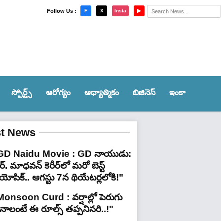
×
Follow Us :
F
X
Insta
▶
స్పోర్ట్స్‌
ఆరోగ్యం
ఆధ్యాత్మికం
బిజినెస్
ఇంకా
st News
GD Naidu Movie : GD నాయుడు:
్. మాధవన్‌ కెరీర్‌లో మరో బెస్ట్
యోపిక్.. ఆగస్టు 7న థియేటర్లలోకి!"
Monsoon Curd : వర్షాల్లో పెరుగు
ినాలంటే ఈ రూల్స్ తప్పనిసరి..!"