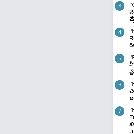
"G
చట
వే
"
R
రి
"
మ
ప
"
ఎగ
జ
"
F
కన
U