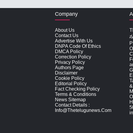
Company
A
About Us
T
Contact Us
న
Advertise With Us
P
DNPA Code Of Ethics
O
DMCA Policy
C
Correction Policy
F
Privacy Policy
a
Authors Page
G
Disclaimer
E
Cookie Policy
T
Editorial Policy
&
Fact Checking Policy
M
Terms & Conditions
O
News Sitemap
H
Contact Details :
5
Info@thetelugunews.com
i