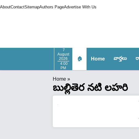
About
Contact
Sitemap
Authors Page
Advertise With Us
7
August
వార్త‌లు
ర
🏠
Home
2026
4:00
PM
Home
»
బుల్లితెర నటి లహరి