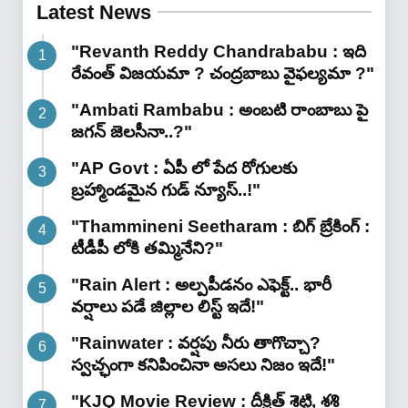
Latest News
"Revanth Reddy Chandrababu : ఇది
రేవంత్ విజయమా ? చంద్రబాబు వైఫల్యమా ?"
"Ambati Rambabu : అంబటి రాంబాబు పై
జగన్ జెలసీనా..?"
"AP Govt : ఏపీ లో పేద రోగులకు
బ్రహ్మాండమైన గుడ్ న్యూస్..!"
"Thammineni Seetharam : బిగ్ బ్రేకింగ్ :
టీడీపీ లోకి తమ్మినేని?"
"Rain Alert : అల్పపీడనం ఎఫెక్ట్.. భారీ
వర్షాలు పడే జిల్లాల లిస్ట్ ఇదే!"
"Rainwater : వర్షపు నీరు తాగొచ్చా?
స్వచ్ఛంగా కనిపించినా అసలు నిజం ఇదే!"
"KJQ Movie Review : దీక్షిత్ శెట్టి, శశి