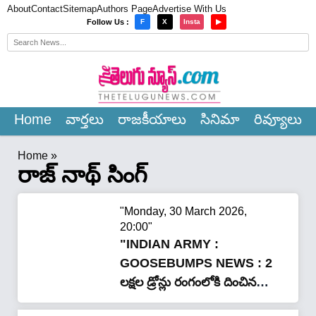
About
Contact
Sitemap
Authors Page
Advertise With Us
×
Follow Us :
F
X
Insta
▶
Home
వార్త‌లు
రాజ‌కీయాలు
సినిమా
రివ్యూలు
Home
»
రాజ్ నాథ్ సింగ్
"Monday, 30 March 2026,
20:00"
"INDIAN ARMY :
GOOSEBUMPS NEWS : 2
లక్షల డ్రోన్లు రంగంలోకి దించిన
రాజ్ నాథ్ సింగ్..!"