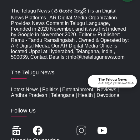
The Telugu News ( ది తెలుగు న్యూస్‌ ) is an Digital
News Platforms . AR Digital Media Organization
Provides News Content In Telugu Language,
Founded in 2020 November, and it was first indexed
by Google in November 2020. Editor & Publisher:
Ramu - Tandu Ramalingaiah . Owned & Operated by:
AR Digital Media. Our AR Digital Media Office is
located Uppal at Hyderabad, Telangana, India ,
500039, Contact Details : info@thetelugunews.com
The Telugu News
The Telugu News
మీకు నచ్చిన సైటుగా ఎంచుకోండి
Latest News
|
Politics
|
Entertainment
|
Reviews
|
Andhra Pradesh
|
Telangana
|
Health
|
Devotional
Follow Us