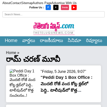
About
Contact
Sitemap
Authors Page
Advertise With Us
×
Follow Us :
F
X
Insta
▶
Home
వార్త‌లు
రాజ‌కీయాలు
సినిమా
రివ్యూలు
Home
»
రామ్ చరణ్ మూవీ
"Friday, 5 June 2026, 9:07"
"Peddi Day 1 Box Office :
మొదటి రోజే వంద కోట్ల క్లబ్‌లో
పెద్ది.. టాలీవుడ్‌లో కొత్త
సంచలనం..!"