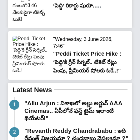
‘పెద్ది’ రికార్డు షురూ..
బుక్‌మైషోలో గంటలోనే 46
వేలకుపైగా టికెట్స్ బుక్‌!"
"Wednesday, 3 June 2026,
7:46"
"Peddi Ticket Price Hike :
‘పెద్ది’కి గ్రీన్ సిగ్నల్.. టికెట్ రేట్లు
పెంపు, ప్రీమియర్ షోలకు ఓకే..!"
Latest News
"Allu Arjun : విశాఖలో అల్లు అర్జున్ AAA
Cinemas.. ఏపీలోనే ఫస్ట్ టైమ్ ఇలాంటి
థియేటర్!"
"Revanth Reddy Chandrababu : ఇది
రేవంత్ విజయమా ? చంద్రబాబు వైఫల్యమా ?"