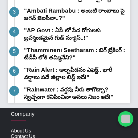
"Ambati Rambabu : అంబటి రాంబాబు పై
జగన్ జెలసీనా..?"
"AP Govt : ఏపీ లో పేద రోగులకు
బ్రహ్మాండమైన గుడ్ న్యూస్..!"
"Thammineni Seetharam : బిగ్ బ్రేకింగ్ :
టీడీపీ లోకి తమ్మినేని?"
"Rain Alert : అల్పపీడనం ఎఫెక్ట్.. భారీ
వర్షాలు పడే జిల్లాల లిస్ట్ ఇదే!"
"Rainwater : వర్షపు నీరు తాగొచ్చా?
స్వచ్ఛంగా కనిపించినా అసలు నిజం ఇదే!"
Company
About Us
Contact Us