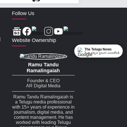
Follow Us
|
Website Ownership
The Telugu News
మీకు నచ్చిన సైటుగా ఎంచుకోండి
Ramu Tandu
Ramalingaiah
Founder & CEO
AR Digital Media
Ramu Tandu Ramalingaiah is
a Telugu media professional
with 15+ years of experience in
journalism, digital media, and
content management. He has
worked with leading Telugu