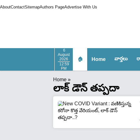
About
Contact
Sitemap
Authors Page
Advertise With Us
6
August
వార్త‌లు
ర
🏠
Home
2026
12:59
PM
Home
»
లాక్ డౌన్ తప్పదా