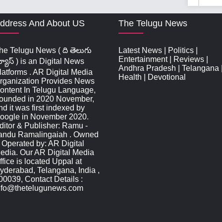
ddress And About US
The Telugu News
he Telugu News ( ది తెలుగు
Latest News
|
Politics
|
Entertainment
|
Reviews
|
్యూస్‌ ) is an Digital News
Andhra Pradesh
|
Telangana
latforms . AR Digital Media
Health
|
Devotional
rganization Provides News
ontent In Telugu Language,
ounded in 2020 November,
nd it was first indexed by
oogle in November 2020.
ditor & Publisher: Ramu -
andu Ramalingaiah . Owned
 Operated by: AR Digital
edia. Our AR Digital Media
ffice is located Uppal at
yderabad, Telangana, India ,
00039, Contact Details :
nfo@thetelugunews.com