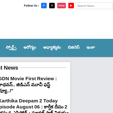
×
Follow Us :
F
X
Insta
▶
స్పోర్ట్స్‌
ఆరోగ్యం
ఆధ్యాత్మికం
బిజినెస్
ఇంకా
st News
GDN Movie First Review :
ధవన్.. జిడిఎన్ మూవీ ఫ‌స్ట్
వ్యూ..!"
Karthika Deepam 2 Today
pisode August 06 : కార్తీక దీపం 2
ష్టు 6 ఎపిసోడ్ : సూరజ్ షాక్ నిర్ణయం