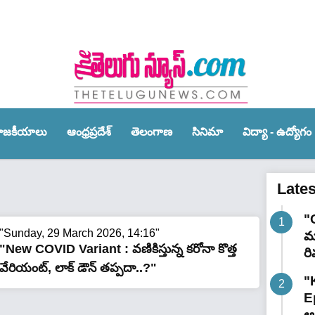
ాజ‌కీయాలు
ఆంధ్ర‌ప్ర‌దేశ్‌
తెలంగాణ‌
సినిమా
విద్యా - ఉద్యోగం
Late
"
"Sunday, 29 March 2026, 14:16"
మా
"New COVID Variant : వణికిస్తున్న కరోనా కొత్త
రి
వేరియంట్, లాక్ డౌన్ తప్పదా..?"
"
E
ఆగ