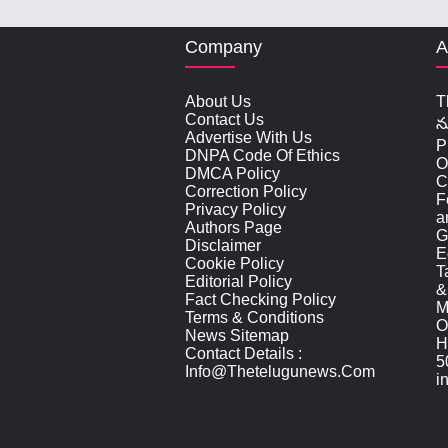
Company
A
About Us
T
Contact Us
న
Advertise With Us
P
DNPA Code Of Ethics
O
DMCA Policy
C
Correction Policy
F
Privacy Policy
a
Authors Page
G
Disclaimer
E
Cookie Policy
T
Editorial Policy
&
Fact Checking Policy
M
Terms & Conditions
O
News Sitemap
H
Contact Details :
5
Info@thetelugunews.com
i