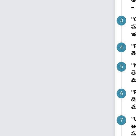
– 
"
పస
ఇవ
"R
తె
"
తె
మం
"
బె
మ
"
అభ
పన