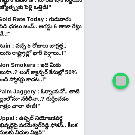
జ్యోత్స్నకు పెళ్లి ఒత్తిడి!"
Gold Rate Today : గురువారం
ిడి ధరలు జంప్.. ఆగస్టు 6 తాజా రేట్లు
ే..!"
ain : వచ్చే 5 రోజులు జాగ్రత్త..
లుగు రాష్ట్రాల్లో భారీ వ‌ర్షాలు..!"
Non Smokers : ఇది మీకు
లుసా..? లంగ్ క్యాన్సర్ కేసుల్లో 50%
ది స్మోకర్లు కాదట..!"
Palm Jaggery : ఓర్నాయనో.. తాటి
ల్లంలోనూ నకిలీనా..? గుర్తించడం
ాత్రం చాలా ఈజీ!"
Uppal : ఉప్పల్ నియోజకవర్గ
ివృద్ధిపై పరమేశ్వర్‌రెడ్డి ఫోకస్.. కీలక
ులకు నిధుల విజ్ఞప్తి"