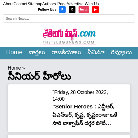
About
Contact
Sitemap
Authors Page
Advertise With Us
×
Follow Us :
F
X
Insta
▶
Home
వార్త‌లు
రాజ‌కీయాలు
సినిమా
రివ్యూలు
Home
»
సీనియర్ హీరోలు
"Friday, 28 October 2022,
14:00"
"Senior Heroes : ఎన్టీఆర్,
ఏఎన్ఆర్, కృష్ణ‌, కృష్ణంరాజు ఒకే
సారి బాక్సాఫీస్ దగ్గ‌ర పోటీ
ప‌డ్డారా.. ఏది హిట్,ఏది ఫ‌ట్..!"