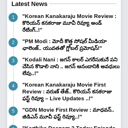
Latest News
"Korean Kanakaraju Movie Review :
కొరియన్ కనకరాజు మూవీ రివ్యూ అండ్
రేటింగ్‌..!"
"PM Modi : మోదీ కొత్త సోషల్ మీడియా
ఛాలెంజ్.. యువతతో గ్లోబల్ ప్రమోషన్!"
"Kodali Nani : జగన్ కాలర్ ఎగరేసుకునే పని
చేసిన కొడాలి నాని .. జగన్ ఆనందానికి అవధులు
లేవు..!"
"Korean Kanakaraju Movie First
Review : వరుణ్ తేజ్.. కొరియన్ కనకరాజు
ఫస్ట్ రివ్యూ – Live Updates ..!"
"GDN Movie First Review : మాధవన్..
జిడిఎన్ మూవీ ఫ‌స్ట్ రివ్యూ..!"