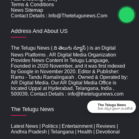
Terms & Conditions
News Sitemap
Contact Details : Info@thetelugunews.com
Address And About US
The Telugu News ( ది తెలుగు న్యూస్‌ ) is an Digital
News Platforms . AR Digital Media Organization
Provides News Content In Telugu Language,
Founded in 2020 November, and it was first indexed
by Google in November 2020. Editor & Publisher:
Ramu - Tandu Ramalingaiah . Owned & Operated by:
AR Digital Media. Our AR Digital Media Office is
located Uppal at Hyderabad, Telangana, India ,
500039, Contact Details : info@thetelugunews.com
The Telugu News
The Telugu News
మీకు నచ్చిన సైటుగా ఎంచుకోండి
Latest News
|
Politics
|
Entertainment
|
Reviews
|
Andhra Pradesh
|
Telangana
|
Health
|
Devotional