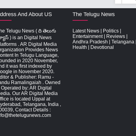
ddress And About US
The Telugu News
he Telugu News ( ది తెలుగు
Latest News
|
Politics
|
Entertainment
|
Reviews
|
్యూస్‌ ) is an Digital News
Andhra Pradesh
|
Telangana
latforms . AR Digital Media
Health
|
Devotional
rganization Provides News
ontent In Telugu Language,
ounded in 2020 November,
nd it was first indexed by
oogle in November 2020.
ditor & Publisher: Ramu -
andu Ramalingaiah . Owned
 Operated by: AR Digital
edia. Our AR Digital Media
ffice is located Uppal at
yderabad, Telangana, India ,
00039, Contact Details :
nfo@thetelugunews.com