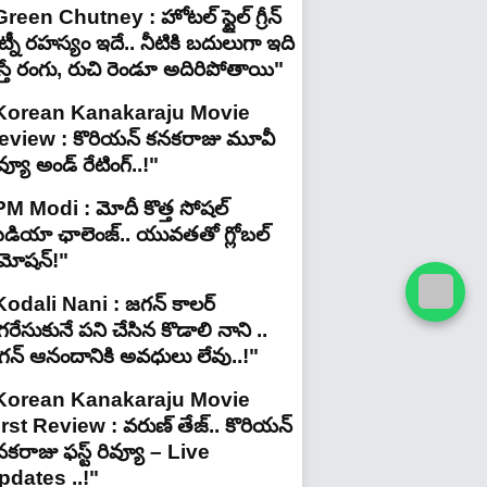
reen Chutney : హోటల్ స్టైల్ గ్రీన్
్నీ రహస్యం ఇదే.. నీటికి బదులుగా ఇది
స్తే రంగు, రుచి రెండూ అదిరిపోతాయి"
Korean Kanakaraju Movie
eview : కొరియన్ కనకరాజు మూవీ
వ్యూ అండ్ రేటింగ్‌..!"
PM Modi : మోదీ కొత్త సోషల్
ీడియా ఛాలెంజ్.. యువతతో గ్లోబల్
్రమోషన్!"
Kodali Nani : జగన్ కాలర్
రేసుకునే పని చేసిన కొడాలి నాని ..
గన్ ఆనందానికి అవధులు లేవు..!"
Korean Kanakaraju Movie
irst Review : వరుణ్ తేజ్.. కొరియన్
కరాజు ఫస్ట్ రివ్యూ – Live
pdates ..!"