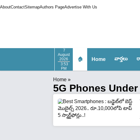
About
Contact
Sitemap
Authors Page
Advertise With Us
7
August
వార్త‌లు
ర
🏠
Home
2026
3:53
PM
Home
»
5G Phones Under