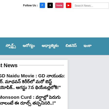
×
Follow Us :
F
X
Insta
▶
స్పోర్ట్స్‌
ఆరోగ్యం
ఆధ్యాత్మికం
బిజినెస్
ఇంకా
st News
GD Naidu Movie : GD నాయుడు:
్. మాధవన్‌ కెరీర్‌లో మరో బెస్ట్
యోపిక్.. ఆగస్టు 7న థియేటర్లలోకి!"
Monsoon Curd : వర్షాల్లో పెరుగు
ినాలంటే ఈ రూల్స్ తప్పనిసరి..!"