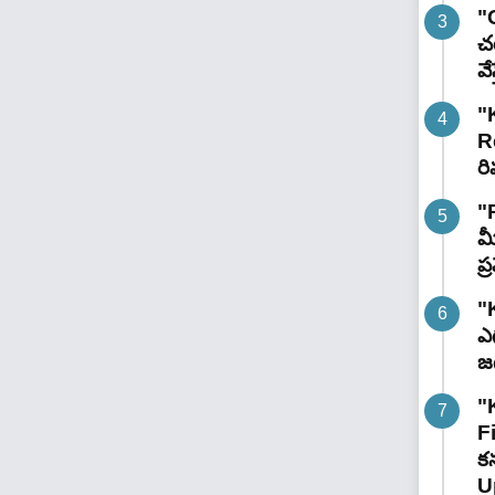
"G
చట
వే
"
R
రి
"
మ
ప
"
ఎగ
జ
"
F
కన
U