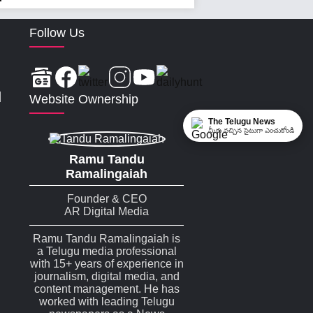
Follow Us
|
Website Ownership
The Telugu News
మీకు నచ్చిన సైటుగా ఎంచుకోండి
Ramu Tandu
Ramalingaiah
Founder & CEO
AR Digital Media
Ramu Tandu Ramalingaiah is
a Telugu media professional
with 15+ years of experience in
journalism, digital media, and
content management. He has
worked with leading Telugu