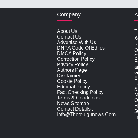
Company
A
About Us
T
Contact Us
న
Advertise With Us
P
DNPA Code Of Ethics
O
DMCA Policy
C
Correction Policy
F
Privacy Policy
a
Authors Page
G
Disclaimer
E
Cookie Policy
T
Editorial Policy
&
Fact Checking Policy
M
Terms & Conditions
O
News Sitemap
H
Contact Details :
5
Info@thetelugunews.com
i