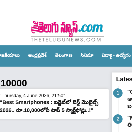
ాజ‌కీయాలు
ఆంధ్ర‌ప్ర‌దేశ్‌
తెలంగాణ‌
సినిమా
విద్యా - ఉద్యోగం
Late
 10000
"
"Thursday, 4 June 2026, 21:50"
ఆర
"Best Smartphones : బడ్జెట్‌లో బెస్ట్ మొబైల్స్
బ
2026.. రూ.10,000లోపే టాప్ 5 స్మార్ట్‌ఫోన్లు..!"
"
త