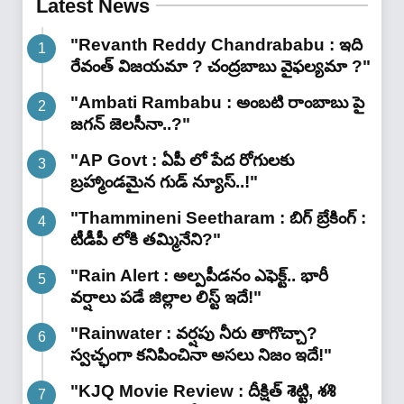
Latest News
ట్రైనింగ్.. ‘హైడ్రోపోనిక్స్’ సక్సెస్
"Revanth Reddy Chandrababu : ఇది
స్టోరీ ఇదే"
రేవంత్ విజయమా ? చంద్రబాబు వైఫల్యమా ?"
"Ambati Rambabu : అంబటి రాంబాబు పై
జగన్ జెలసీనా..?"
"AP Govt : ఏపీ లో పేద రోగులకు
బ్రహ్మాండమైన గుడ్ న్యూస్..!"
"Thammineni Seetharam : బిగ్ బ్రేకింగ్ :
టీడీపీ లోకి తమ్మినేని?"
"Rain Alert : అల్పపీడనం ఎఫెక్ట్.. భారీ
వర్షాలు పడే జిల్లాల లిస్ట్ ఇదే!"
"Rainwater : వర్షపు నీరు తాగొచ్చా?
స్వచ్ఛంగా కనిపించినా అసలు నిజం ఇదే!"
"KJQ Movie Review : దీక్షిత్ శెట్టి, శశి