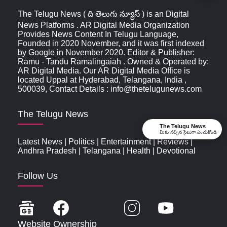
The Telugu News ( ది తెలుగు న్యూస్‌ ) is an Digital
News Platforms . AR Digital Media Organization
Provides News Content In Telugu Language,
Founded in 2020 November, and it was first indexed
by Google in November 2020. Editor & Publisher:
Ramu - Tandu Ramalingaiah . Owned & Operated by:
AR Digital Media. Our AR Digital Media Office is
located Uppal at Hyderabad, Telangana, India ,
500039, Contact Details : info@thetelugunews.com
The Telugu News
The Telugu News
మీకు నచ్చిన సైటుగా ఎంచుకోండి
Latest News
|
Politics
|
Entertainment
|
Reviews
|
Andhra Pradesh
|
Telangana
|
Health
|
Devotional
Follow Us
Website Ownership