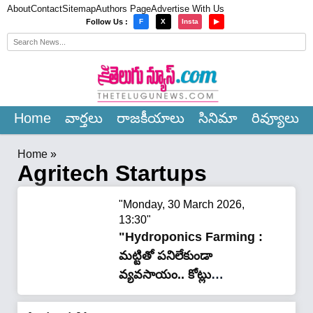
About
Contact
Sitemap
Authors Page
Advertise With Us
×
Follow Us :
F
X
Insta
▶
Home
వార్త‌లు
రాజ‌కీయాలు
సినిమా
రివ్యూలు
Home
»
Agritech Startups
"Monday, 30 March 2026,
13:30"
"Hydroponics Farming :
మట్టితో పనిలేకుండా
వ్యవసాయం.. కోట్లు
సంపాదిస్తున్న ముగ్గురు
మిత్రులు.. 35000 మందికి