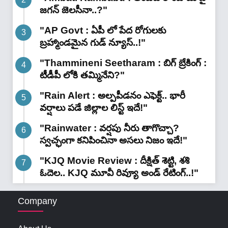
జగన్ జెలసీనా..?"
"AP Govt : ఏపీ లో పేద రోగులకు
బ్రహ్మాండమైన గుడ్ న్యూస్..!"
"Thammineni Seetharam : బిగ్ బ్రేకింగ్ :
టీడీపీ లోకి తమ్మినేని?"
"Rain Alert : అల్పపీడనం ఎఫెక్ట్.. భారీ
వర్షాలు పడే జిల్లాల లిస్ట్ ఇదే!"
"Rainwater : వర్షపు నీరు తాగొచ్చా?
స్వచ్ఛంగా కనిపించినా అసలు నిజం ఇదే!"
"KJQ Movie Review : దీక్షిత్ శెట్టి, శశి
ఓదెల.. KJQ మూవీ రివ్యూ అండ్ రేటింగ్‌..!"
Company