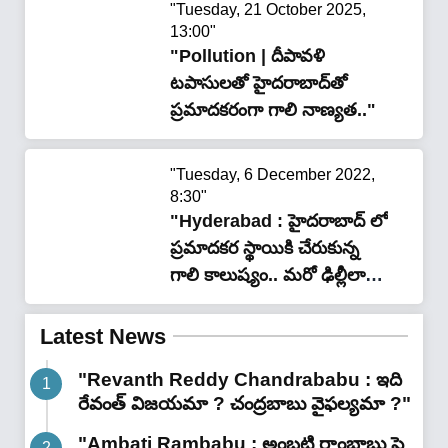
"Tuesday, 21 October 2025,
13:00"
"Pollution | దీపావళి
టపాసులతో హైదరాబాద్‌తో
ప్రమాదకరంగా గాలి నాణ్య‌త‌.."
"Tuesday, 6 December 2022,
8:30"
"Hyderabad : హైదరాబాద్ లో
ప్రమాదకర స్థాయికి చేరుకున్న
గాలి కాలుష్యం.. మరో ఢిల్లీలా
భాగ్యనగరం?"
Latest News
"Revanth Reddy Chandrababu : ఇది
రేవంత్ విజయమా ? చంద్రబాబు వైఫల్యమా ?"
"Ambati Rambabu : అంబటి రాంబాబు పై