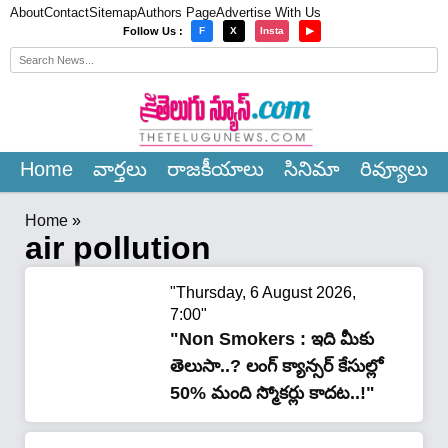
About
Contact
Sitemap
Authors Page
Advertise With Us
×
Follow Us :
F
X
Insta
▶
Home
వార్త‌లు
రాజ‌కీయాలు
సినిమా
రివ్యూలు
Home
»
air pollution
"Thursday, 6 August 2026,
7:00"
"Non Smokers : ఇది మీకు
తెలుసా..? లంగ్ క్యాన్సర్ కేసుల్లో
50% మంది స్మోకర్లు కాదట..!"