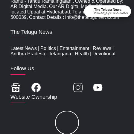
Ramu - Tandu Ramalingaiah . Owned & Operated by:
AR Digital Media. Our AR Digital Media Office is
The Telugu News
located Uppal at Hyderabad, Telangana, India ,
మీకు నచ్చిన సైటుగా ఎంచుకోండి
500039, Contact Details : info@thetelugunews.com
The Telugu News
Latest News
|
Politics
|
Entertainment
|
Reviews
|
Andhra Pradesh
|
Telangana
|
Health
|
Devotional
Follow Us
Website Ownership