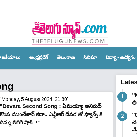
ాజ‌కీయాలు
ఆంధ్ర‌ప్ర‌దేశ్‌
తెలంగాణ‌
సినిమా
విద్యా - ఉద్యోగం
Late
ong
"
"Monday, 5 August 2024, 21:30"
త
"Devara Second Song : ఏమయ్యా అనిరుద్
కొంప ముంచేశావ్ కదా.. ఎన్టీఆర్ దేవర తో ఫ్యాన్స్ కి
"G
చట
దిమ్మ తిరిగే షాక్..!"
వే