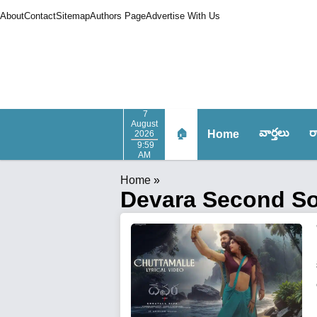
About
Contact
Sitemap
Authors Page
Advertise With Us
7
August
వార్త‌లు
ర
🏠
Home
2026
9:59
AM
Home
»
Devara Second S