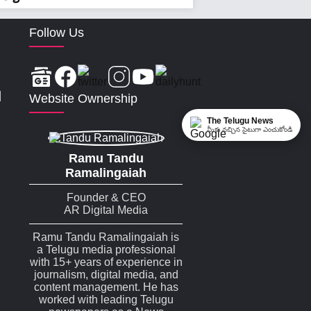
Follow Us
|
Website Ownership
The Telugu News
మీకు నచ్చిన సైటుగా ఎంచుకోండి
Ramu Tandu
Ramalingaiah
Founder & CEO
AR Digital Media
Ramu Tandu Ramalingaiah is
a Telugu media professional
with 15+ years of experience in
journalism, digital media, and
content management. He has
worked with leading Telugu