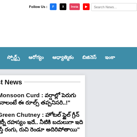
×
Follow Us :
F
X
Insta
▶
స్పోర్ట్స్‌
ఆరోగ్యం
ఆధ్యాత్మికం
బిజినెస్
ఇంకా
st News
Monsoon Curd : వర్షాల్లో పెరుగు
ినాలంటే ఈ రూల్స్ తప్పనిసరి..!"
reen Chutney : హోటల్ స్టైల్ గ్రీన్
్నీ రహస్యం ఇదే.. నీటికి బదులుగా ఇది
స్తే రంగు, రుచి రెండూ అదిరిపోతాయి"