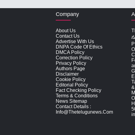
Company
A
About Us
T
Contact Us
న
Advertise With Us
P
DNPA Code Of Ethics
O
DMCA Policy
C
Correction Policy
F
Privacy Policy
a
Authors Page
G
Disclaimer
E
Cookie Policy
T
Editorial Policy
&
Fact Checking Policy
M
Terms & Conditions
O
News Sitemap
H
Contact Details :
5
Info@thetelugunews.com
i