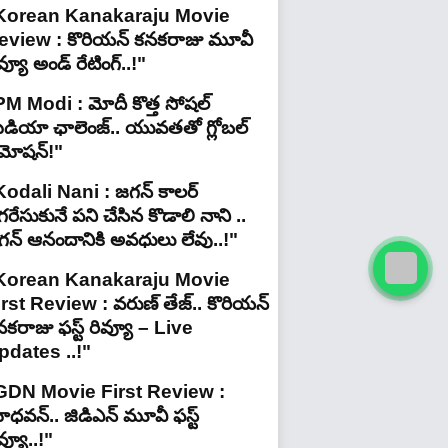
Korean Kanakaraju Movie
eview : కొరియన్ కనకరాజు మూవీ
వ్యూ అండ్ రేటింగ్‌..!"
PM Modi : మోదీ కొత్త సోషల్
ీడియా ఛాలెంజ్.. యువతతో గ్లోబల్
్రమోషన్!"
Kodali Nani : జగన్ కాలర్
రేసుకునే పని చేసిన కొడాలి నాని ..
గన్ ఆనందానికి అవధులు లేవు..!"
Korean Kanakaraju Movie
irst Review : వరుణ్ తేజ్.. కొరియన్
కరాజు ఫస్ట్ రివ్యూ – Live
pdates ..!"
GDN Movie First Review :
ధవన్.. జిడిఎన్ మూవీ ఫ‌స్ట్
వ్యూ..!"