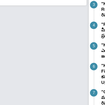
"
R
రి
"
మ
ప
"
ఎగ
జ
"
F
కన
U
"
మా
రి