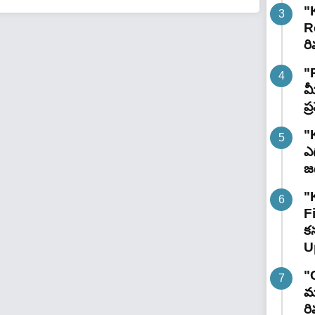
"
R
రి
"
మ
ప
"
ఎగ
జ
"
F
కన
U
"
మా
రి