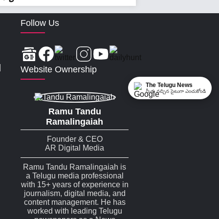
Follow Us
|
Website Ownership
The Telugu News
మీకు నచ్చిన సైటుగా ఎంచుకోండి
Ramu Tandu
Ramalingaiah
Founder & CEO
AR Digital Media
Ramu Tandu Ramalingaiah is
a Telugu media professional
with 15+ years of experience in
journalism, digital media, and
content management. He has
worked with leading Telugu