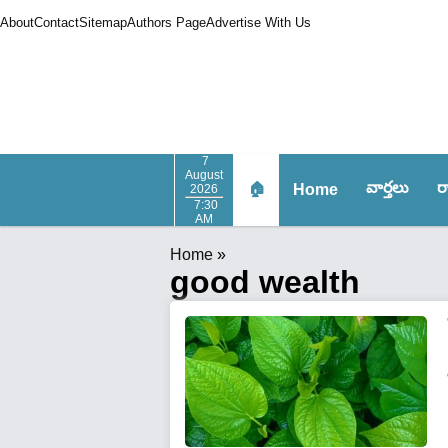
About
Contact
Sitemap
Authors Page
Advertise With Us
7
August
వార్త‌లు
ర
🏠
Home
2026
7:30
AM
Home
»
good wealth