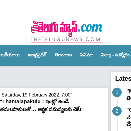
ాజ‌కీయాలు
ఆంధ్ర‌ప్ర‌దేశ్‌
తెలంగాణ‌
సినిమా
విద్యా - ఉద్యోగం
Late
"
"Saturday, 19 February 2022, 7:00"
త
"Thamalapakulu : ఇంట్లో ఉండే
తమలపాకులతో… ఆర్థిక సమస్యలకు చెక్!"
"G
చట
వే