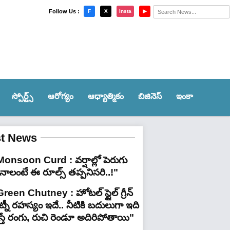
×
Follow Us :
F
X
Insta
▶
స్పోర్ట్స్‌
ఆరోగ్యం
ఆధ్యాత్మికం
బిజినెస్
ఇంకా
st News
Monsoon Curd : వర్షాల్లో పెరుగు
ినాలంటే ఈ రూల్స్ తప్పనిసరి..!"
reen Chutney : హోటల్ స్టైల్ గ్రీన్
్నీ రహస్యం ఇదే.. నీటికి బదులుగా ఇది
స్తే రంగు, రుచి రెండూ అదిరిపోతాయి"