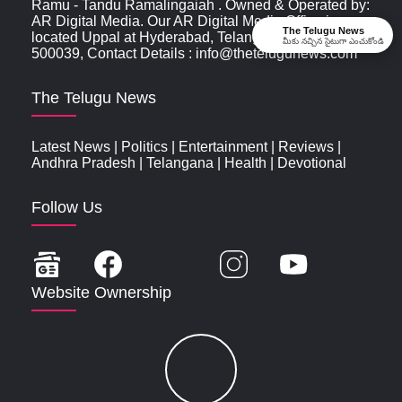
Ramu - Tandu Ramalingaiah . Owned & Operated by:
AR Digital Media. Our AR Digital Media Office is
The Telugu News
located Uppal at Hyderabad, Telangana, India ,
మీకు నచ్చిన సైటుగా ఎంచుకోండి
500039, Contact Details : info@thetelugunews.com
The Telugu News
Latest News
|
Politics
|
Entertainment
|
Reviews
|
Andhra Pradesh
|
Telangana
|
Health
|
Devotional
Follow Us
Website Ownership