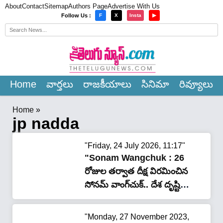
About
Contact
Sitemap
Authors Page
Advertise With Us
×
Follow Us :
F
X
Insta
▶
Home
వార్త‌లు
రాజ‌కీయాలు
సినిమా
రివ్యూలు
Home
»
jp nadda
"Friday, 24 July 2026, 11:17"
"Sonam Wangchuk : 26
రోజుల తర్వాత దీక్ష విరమించిన
సోనమ్ వాంగ్‌చుక్.. దేశ దృష్టి
నేటి భేటీపైనే"
"Monday, 27 November 2023,