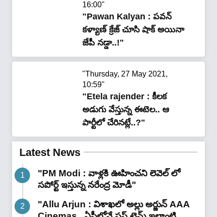
16:00"
"Pawan Kalyan : పవన్
కళ్యాణ్ క్రేజ్ చూసి షాక్ అయినా
జేపీ నడ్డా..!"
"Thursday, 27 May 2021,
10:59"
"Etela rajender : కీలక
అడుగు వేస్తున్న ఈటెల.. ఆ
పార్టీలో చేరినట్లే..?"
Latest News
"PM Modi : వాళ్లకి ఊహించని లెవెల్ లో
సపోర్ట్ ఇస్తున్న నరేంద్ర మోడీ"
"Allu Arjun : విశాఖలో అల్లు అర్జున్ AAA
Cinemas.. ఏపీలోనే ఫస్ట్ టైమ్ ఇలాంటి