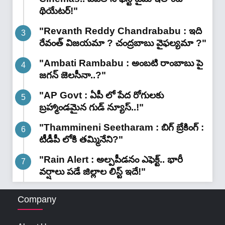
థియేటర్!"
"Revanth Reddy Chandrababu : ఇది
రేవంత్ విజయమా ? చంద్రబాబు వైఫల్యమా ?"
"Ambati Rambabu : అంబటి రాంబాబు పై
జగన్ జెలసీనా..?"
"AP Govt : ఏపీ లో పేద రోగులకు
బ్రహ్మాండమైన గుడ్ న్యూస్..!"
"Thammineni Seetharam : బిగ్ బ్రేకింగ్ :
టీడీపీ లోకి తమ్మినేని?"
"Rain Alert : అల్పపీడనం ఎఫెక్ట్.. భారీ
వర్షాలు పడే జిల్లాల లిస్ట్ ఇదే!"
Company