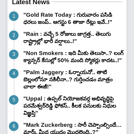
Latest News
"Gold Rate Today : గురువారం పసిడి
ధరలు జంప్.. ఆగస్టు 6 తాజా రేట్లు ఇవే..!"
"Rain : వచ్చే 5 రోజులు జాగ్రత్త.. తెలుగు
రాష్ట్రాల్లో భారీ వ‌ర్షాలు..!"
"Non Smokers : ఇది మీకు తెలుసా..? లంగ్
క్యాన్సర్ కేసుల్లో 50% మంది స్మోకర్లు కాదట..!"
"Palm Jaggery : ఓర్నాయనో.. తాటి
బెల్లంలోనూ నకిలీనా..? గుర్తించడం మాత్రం
చాలా ఈజీ!"
"Uppal : ఉప్పల్ నియోజకవర్గ అభివృద్ధిపై
పరమేశ్వర్‌రెడ్డి ఫోకస్.. కీలక పనులకు నిధుల
విజ్ఞప్తి"
"Mark Zuckerberg : సారీ చెప్పాంల్సిందే…
మార్క్ మీద యుద్ధం మొదలైంది..?"