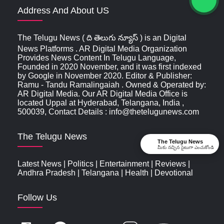
Address And About US
The Telugu News ( ది తెలుగు న్యూస్‌ ) is an Digital
News Platforms . AR Digital Media Organization
Provides News Content In Telugu Language,
Founded in 2020 November, and it was first indexed
by Google in November 2020. Editor & Publisher:
Ramu - Tandu Ramalingaiah . Owned & Operated by:
AR Digital Media. Our AR Digital Media Office is
located Uppal at Hyderabad, Telangana, India ,
500039, Contact Details : info@thetelugunews.com
The Telugu News
The Telugu News
మీకు నచ్చిన సైటుగా ఎంచుకోండి
Latest News
|
Politics
|
Entertainment
|
Reviews
|
Andhra Pradesh
|
Telangana
|
Health
|
Devotional
Follow Us