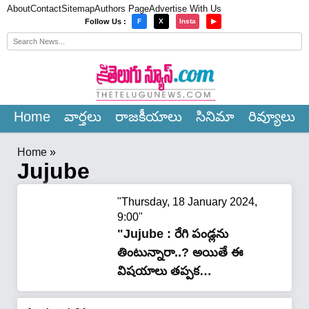
About
Contact
Sitemap
Authors Page
Advertise With Us
×
Follow Us :
F
X
Insta
▶
Home
వార్త‌లు
రాజ‌కీయాలు
సినిమా
రివ్యూలు
Home
»
Jujube
"Thursday, 18 January 2024,
9:00"
"Jujube : రేగి పండ్లను
తింటున్నారా..? అయితే ఈ
విషయాలు తప్పక
తెలుసుకొండి..!!"