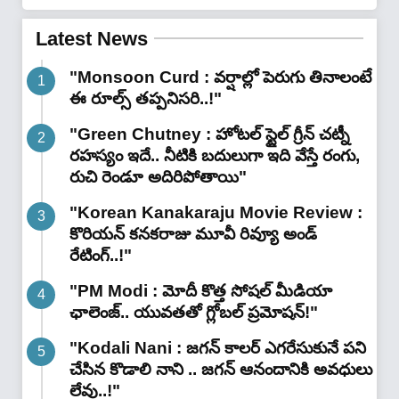
Latest News
"Monsoon Curd : వర్షాల్లో పెరుగు తినాలంటే
ఈ రూల్స్ తప్పనిసరి..!"
"Green Chutney : హోటల్ స్టైల్ గ్రీన్ చట్నీ
రహస్యం ఇదే.. నీటికి బదులుగా ఇది వేస్తే రంగు,
రుచి రెండూ అదిరిపోతాయి"
"Korean Kanakaraju Movie Review :
కొరియన్ కనకరాజు మూవీ రివ్యూ అండ్
రేటింగ్‌..!"
"PM Modi : మోదీ కొత్త సోషల్ మీడియా
ఛాలెంజ్.. యువతతో గ్లోబల్ ప్రమోషన్!"
"Kodali Nani : జగన్ కాలర్ ఎగరేసుకునే పని
చేసిన కొడాలి నాని .. జగన్ ఆనందానికి అవధులు
లేవు..!"