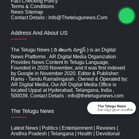
Fact Checking Policy
Terms & Conditions
News Sitemap
Contact Details : Info@thetelugunews.com
Address And About US
The Telugu News ( ది తెలుగు న్యూస్‌ ) is an Digital
News Platforms . AR Digital Media Organization
Provides News Content In Telugu Language,
Founded in 2020 November, and it was first indexed
by Google in November 2020. Editor & Publisher:
Ramu - Tandu Ramalingaiah . Owned & Operated by:
AR Digital Media. Our AR Digital Media Office is
located Uppal at Hyderabad, Telangana, India ,
500039, Contact Details : info@thetelugunews.com
The Telugu News
The Telugu News
మీకు నచ్చిన సైటుగా ఎంచుకోండి
Latest News
|
Politics
|
Entertainment
|
Reviews
|
Andhra Pradesh
|
Telangana
|
Health
|
Devotional