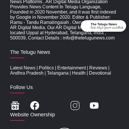
News Platforms . AR Digital Media Organization
Provides News Content In Telugu Language,
Founded in 2020 November, and it was first indexed
by Google in November 2020. Editor & Publisher:
Ramu - Tandu Ramalingaiah . Owned & Operated by:
The Telugu News
AR Digital Media. Our AR Digital Media Office is
మీకు నచ్చిన సైటుగా ఎంచుకోండి
located Uppal at Hyderabad, Telangana, India ,
500039, Contact Details : info@thetelugunews.com
The Telugu News
Latest News
|
Politics
|
Entertainment
|
Reviews
|
Andhra Pradesh
|
Telangana
|
Health
|
Devotional
Follow Us
Website Ownership