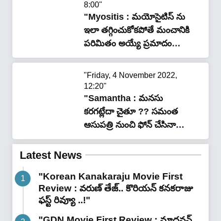
8:00"
"Myositis : మయోసైటిస్ ను
ఇలా తగ్గించుకోకపోతే మంచానికి
పరిమితం అయ్యే ప్రమాదం
తప్పదు…!!"
"Friday, 4 November 2022,
12:20"
"Samantha : మనసు
కరగట్లేదా చైతూ ?? సమంత
ఆసుపత్రి నుంచి ఫోన్ చేసినా
ఎత్తని నాగ చైతన్య ?"
Latest News
"Korean Kanakaraju Movie First
Review : వరుణ్ తేజ్.. కొరియన్ కనకరాజు
ఫస్ట్ రివ్యూ ..!"
"GDN Movie First Review : మాధవన్..