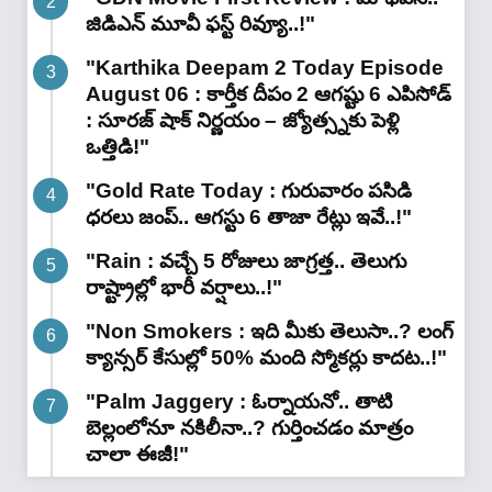
జిడిఎన్ మూవీ ఫ‌స్ట్ రివ్యూ..!"
"Karthika Deepam 2 Today Episode
August 06 : కార్తీక దీపం 2 ఆగష్టు 6 ఎపిసోడ్
: సూరజ్ షాక్ నిర్ణయం – జ్యోత్స్నకు పెళ్లి
ఒత్తిడి!"
"Gold Rate Today : గురువారం పసిడి
ధరలు జంప్.. ఆగస్టు 6 తాజా రేట్లు ఇవే..!"
"Rain : వచ్చే 5 రోజులు జాగ్రత్త.. తెలుగు
రాష్ట్రాల్లో భారీ వ‌ర్షాలు..!"
"Non Smokers : ఇది మీకు తెలుసా..? లంగ్
క్యాన్సర్ కేసుల్లో 50% మంది స్మోకర్లు కాదట..!"
"Palm Jaggery : ఓర్నాయనో.. తాటి
బెల్లంలోనూ నకిలీనా..? గుర్తించడం మాత్రం
చాలా ఈజీ!"