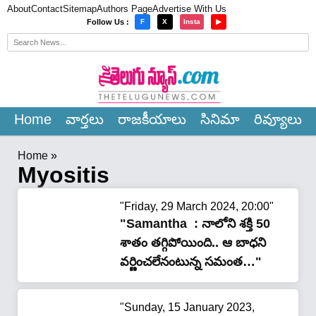
About
Contact
Sitemap
Authors Page
Advertise With Us
×
Follow Us :
F
X
Insta
▶
Home
వార్త‌లు
రాజ‌కీయాలు
సినిమా
రివ్యూలు
Home
»
Myositis
"Friday, 29 March 2024, 20:00"
"Samantha : నాలోని శ‌క్తి 50
శాతం త‌గ్గిపోయింది.. ఆ బాధ‌ని
వ‌ర్ణించ‌లేనంటున్న స‌మంత‌…"
"Sunday, 15 January 2023,