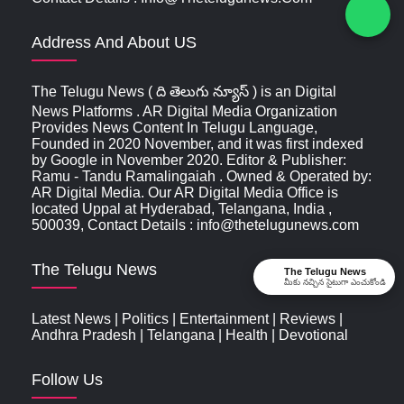
Address And About US
The Telugu News ( ది తెలుగు న్యూస్‌ ) is an Digital
News Platforms . AR Digital Media Organization
Provides News Content In Telugu Language,
Founded in 2020 November, and it was first indexed
by Google in November 2020. Editor & Publisher:
Ramu - Tandu Ramalingaiah . Owned & Operated by:
AR Digital Media. Our AR Digital Media Office is
located Uppal at Hyderabad, Telangana, India ,
500039, Contact Details : info@thetelugunews.com
The Telugu News
The Telugu News
మీకు నచ్చిన సైటుగా ఎంచుకోండి
Latest News
|
Politics
|
Entertainment
|
Reviews
|
Andhra Pradesh
|
Telangana
|
Health
|
Devotional
Follow Us