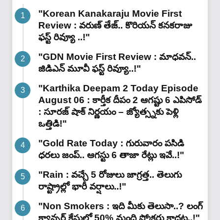
"Korean Kanakaraju Movie First
Review : వరుణ్ తేజ్.. కొరియన్ కనకరాజు
ఫస్ట్ రివ్యూ ..!"
"GDN Movie First Review : మాధవన్..
జిడిఎన్ మూవీ ఫ‌స్ట్ రివ్యూ..!"
"Karthika Deepam 2 Today Episode
August 06 : కార్తీక దీపం 2 ఆగష్టు 6 ఎపిసోడ్
: సూరజ్ షాక్ నిర్ణయం – జ్యోత్స్నకు పెళ్లి
ఒత్తిడి!"
"Gold Rate Today : గురువారం పసిడి
ధరలు జంప్.. ఆగస్టు 6 తాజా రేట్లు ఇవే..!"
"Rain : వచ్చే 5 రోజులు జాగ్రత్త.. తెలుగు
రాష్ట్రాల్లో భారీ వ‌ర్షాలు..!"
"Non Smokers : ఇది మీకు తెలుసా..? లంగ్
క్యాన్సర్ కేసుల్లో 50% మంది స్మోకర్లు కాదట..!"