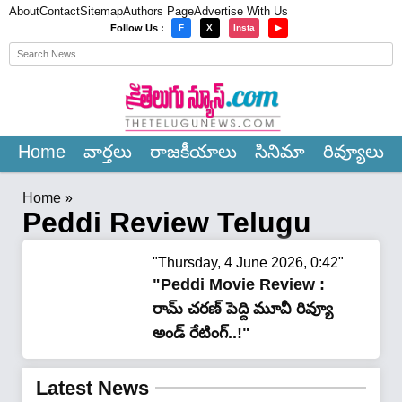
About
Contact
Sitemap
Authors Page
Advertise With Us
×
Follow Us :
F
X
Insta
▶
Home
వార్త‌లు
రాజ‌కీయాలు
సినిమా
రివ్యూలు
Home
»
Peddi Review Telugu
"Thursday, 4 June 2026, 0:42"
"Peddi Movie Review :
రామ్ చరణ్ పెద్ది మూవీ రివ్యూ
అండ్ రేటింగ్‌..!"
Latest News