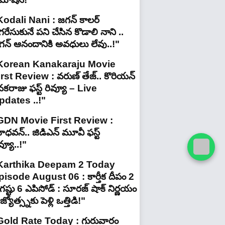
Kodali Nani : జగన్ కాలర్
రేసుకునే పని చేసిన కొడాలి నాని ..
గన్ ఆనందానికి అవధులు లేవు..!"
Korean Kanakaraju Movie
irst Review : వరుణ్ తేజ్.. కొరియన్
కరాజు ఫస్ట్ రివ్యూ – Live
pdates ..!"
GDN Movie First Review :
ధవన్.. జిడిఎన్ మూవీ ఫ‌స్ట్
వ్యూ..!"
Karthika Deepam 2 Today
pisode August 06 : కార్తీక దీపం 2
ష్టు 6 ఎపిసోడ్ : సూరజ్ షాక్ నిర్ణయం
జ్యోత్స్నకు పెళ్లి ఒత్తిడి!"
Gold Rate Today : గురువారం