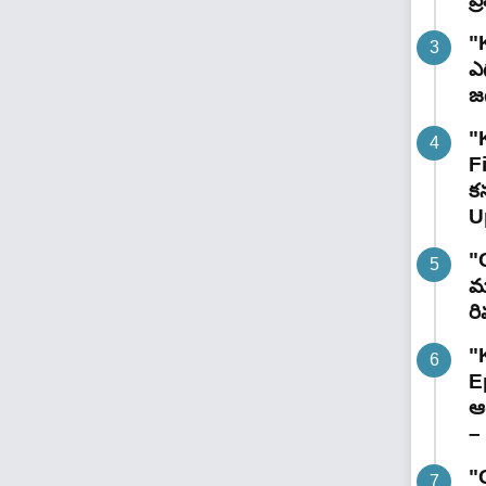
"
ఎగ
జ
"
F
కన
U
"
మా
రి
"
E
ఆగ
– 
"