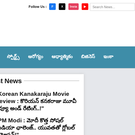
×
Follow Us :
F
X
Insta
▶
స్పోర్ట్స్‌
ఆరోగ్యం
ఆధ్యాత్మికం
బిజినెస్
ఇంకా
st News
Korean Kanakaraju Movie
eview : కొరియన్ కనకరాజు మూవీ
వ్యూ అండ్ రేటింగ్‌..!"
PM Modi : మోదీ కొత్త సోషల్
ీడియా ఛాలెంజ్.. యువతతో గ్లోబల్
్రమోషన్!"