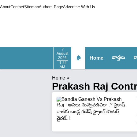
About
Contact
Sitemap
Authors Page
Advertise With Us
7
August
వార్త‌లు
ర
🏠
Home
2026
1:22
AM
Home
»
Prakash Raj Cont