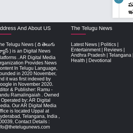
పస
ఇవ
ddress And About US
The Telugu News
he Telugu News ( ది తెలుగు
Latest News
|
Politics
|
Entertainment
|
Reviews
|
్యూస్‌ ) is an Digital News
Andhra Pradesh
|
Telangana
latforms . AR Digital Media
Health
|
Devotional
rganization Provides News
ontent In Telugu Language,
ounded in 2020 November,
nd it was first indexed by
oogle in November 2020.
ditor & Publisher: Ramu -
andu Ramalingaiah . Owned
 Operated by: AR Digital
edia. Our AR Digital Media
ffice is located Uppal at
yderabad, Telangana, India ,
00039, Contact Details :
nfo@thetelugunews.com