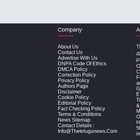
Company
A
About Us
T
Contact Us
న
Advertise With Us
P
DNPA Code Of Ethics
O
DMCA Policy
C
Correction Policy
F
Privacy Policy
a
Authors Page
G
Disclaimer
E
Cookie Policy
T
Editorial Policy
&
Fact Checking Policy
M
Terms & Conditions
O
News Sitemap
H
Contact Details :
5
Info@thetelugunews.com
i