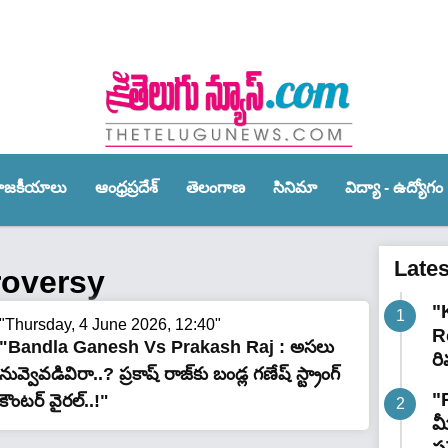
ాజ‌కీయాలు
ఆంధ్ర‌ప్ర‌దేశ్‌
తెలంగాణ‌
సినిమా
విద్యా - ఉద్యోగం
Late
roversy
"
"Thursday, 4 June 2026, 12:40"
R
"Bandla Ganesh Vs Prakash Raj : అసలు
రి
నువ్వెవడివిరా..? ప్రకాష్ రాజ్‌కు బండ్ల గణేష్ స్ట్రాంగ్
"
కౌంటర్ వైరల్..!"
మ
ప