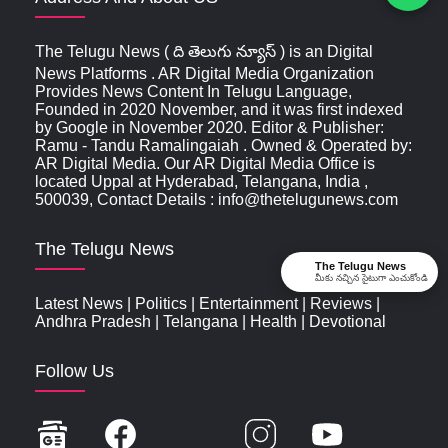
The Telugu News ( ది తెలుగు న్యూస్‌ ) is an Digital
News Platforms . AR Digital Media Organization
Provides News Content In Telugu Language,
Founded in 2020 November, and it was first indexed
by Google in November 2020. Editor & Publisher:
Ramu - Tandu Ramalingaiah . Owned & Operated by:
AR Digital Media. Our AR Digital Media Office is
located Uppal at Hyderabad, Telangana, India ,
500039, Contact Details : info@thetelugunews.com
The Telugu News
The Telugu News
మీకు నచ్చిన సైటుగా ఎంచుకోండి
Latest News
|
Politics
|
Entertainment
|
Reviews
|
Andhra Pradesh
|
Telangana
|
Health
|
Devotional
Follow Us