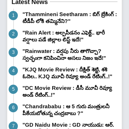
Latest News
ట్రైనింగ్.. ‘హైడ్రోపోనిక్స్’ సక్సెస్
"Thammineni Seetharam : బిగ్ బ్రేకింగ్ :
స్టోరీ ఇదే"
టీడీపీ లోకి తమ్మినేని?"
"Rain Alert : అల్పపీడనం ఎఫెక్ట్.. భారీ
వర్షాలు పడే జిల్లాల లిస్ట్ ఇదే!"
"Rainwater : వర్షపు నీరు తాగొచ్చా?
స్వచ్ఛంగా కనిపించినా అసలు నిజం ఇదే!"
"KJQ Movie Review : దీక్షిత్ శెట్టి, శశి
ఓదెల.. KJQ మూవీ రివ్యూ అండ్ రేటింగ్‌..!"
"DC Movie Review : డీసీ మూవీ రివ్యూ
అండ్ రేటింగ్‌..!"
"Chandrababu : ఆ 5 గురు మంత్రులనీ
పీకేయబోతున్న చంద్రబాబు ?"
"GD Naidu Movie : GD నాయుడు: ఆర్.