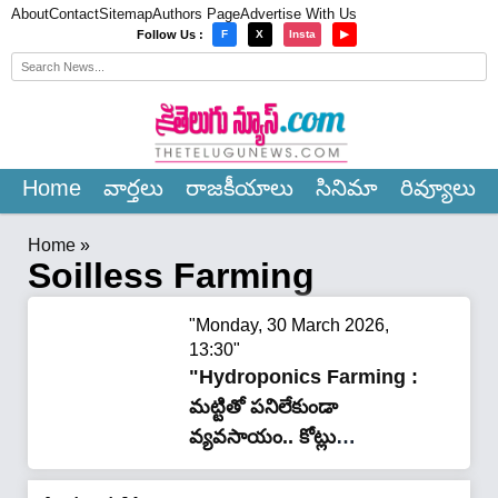
About
Contact
Sitemap
Authors Page
Advertise With Us
×
Follow Us :
F
X
Insta
▶
Home
వార్త‌లు
రాజ‌కీయాలు
సినిమా
రివ్యూలు
Home
»
Soilless Farming
"Monday, 30 March 2026,
13:30"
"Hydroponics Farming :
మట్టితో పనిలేకుండా
వ్యవసాయం.. కోట్లు
సంపాదిస్తున్న ముగ్గురు
మిత్రులు.. 35000 మందికి