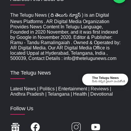
The Telugu News ( ది తెలుగు న్యూస్‌ ) is an Digital
News Platforms . AR Digital Media Organization
Provides News Content In Telugu Language,
Founded in 2020 November, and it was first indexed
by Google in November 2020. Editor & Publisher:
Ramu - Tandu Ramalingaiah . Owned & Operated by:
AR Digital Media. Our AR Digital Media Office is
located Uppal at Hyderabad, Telangana, India ,
500039, Contact Details : info@thetelugunews.com
The Telugu News
The Telugu News
మీకు నచ్చిన సైటుగా ఎంచుకోండి
Latest News
|
Politics
|
Entertainment
|
Reviews
|
Andhra Pradesh
|
Telangana
|
Health
|
Devotional
Follow Us