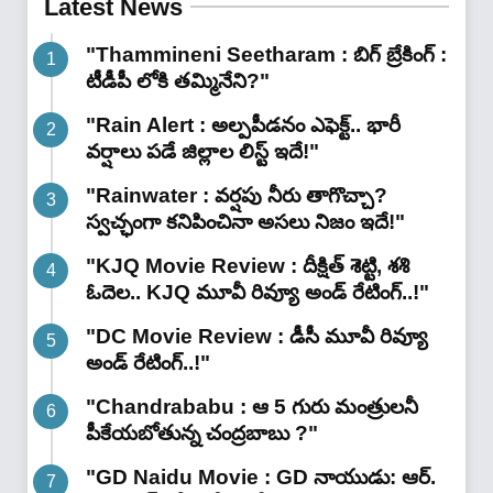
Latest News
"Thammineni Seetharam : బిగ్ బ్రేకింగ్ :
టీడీపీ లోకి తమ్మినేని?"
"Rain Alert : అల్పపీడనం ఎఫెక్ట్.. భారీ
వర్షాలు పడే జిల్లాల లిస్ట్ ఇదే!"
"Rainwater : వర్షపు నీరు తాగొచ్చా?
స్వచ్ఛంగా కనిపించినా అసలు నిజం ఇదే!"
"KJQ Movie Review : దీక్షిత్ శెట్టి, శశి
ఓదెల.. KJQ మూవీ రివ్యూ అండ్ రేటింగ్‌..!"
"DC Movie Review : డీసీ మూవీ రివ్యూ
అండ్ రేటింగ్‌..!"
"Chandrababu : ఆ 5 గురు మంత్రులనీ
పీకేయబోతున్న చంద్రబాబు ?"
"GD Naidu Movie : GD నాయుడు: ఆర్.