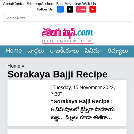
About
Contact
Sitemap
Authors Page
Advertise With Us
×
Follow Us :
F
X
Insta
▶
Home
వార్త‌లు
రాజ‌కీయాలు
సినిమా
రివ్యూలు
Home
»
Sorakaya Bajji Recipe
"Tuesday, 15 November 2022,
7:30"
"Sorakaya Bajji Recipe :
5 నిమిషాలలో క్రిస్పీగా సొరకాయ
బజ్జి… పిల్లలు కూడా ఈజీగా
చేసేస్తారు…!"