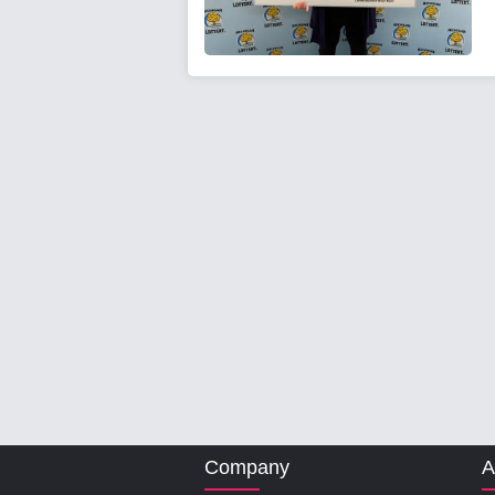
Company
A