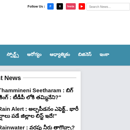
×
Follow Us :
F
X
Insta
▶
స్పోర్ట్స్‌
ఆరోగ్యం
ఆధ్యాత్మికం
బిజినెస్
ఇంకా
st News
Thammineni Seetharam : బిగ్
రేకింగ్ : టీడీపీ లోకి తమ్మినేని?"
ain Alert : అల్పపీడనం ఎఫెక్ట్.. భారీ
్షాలు పడే జిల్లాల లిస్ట్ ఇదే!"
Rainwater : వర్షపు నీరు తాగొచ్చా?