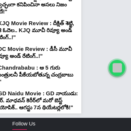
్వచ్ఛంగా కనిపించినా అసలు నిజం
దే!"
JQ Movie Review : దీక్షిత్ శెట్టి,
శి ఓదెల.. KJQ మూవీ రివ్యూ అండ్
టింగ్‌..!"
DC Movie Review : డీసీ మూవీ
వ్యూ అండ్ రేటింగ్‌..!"
Chandrababu : ఆ 5 గురు
ంత్రులనీ పీకేయబోతున్న చంద్రబాబు
"
GD Naidu Movie : GD నాయుడు:
్. మాధవన్‌ కెరీర్‌లో మరో బెస్ట్
యోపిక్.. ఆగస్టు 7న థియేటర్లలోకి!"
Follow Us