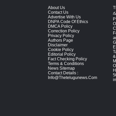
About Us
T
Contact Us
న
Advertise With Us
P
DNPA Code Of Ethics
O
DMCA Policy
C
Correction Policy
F
Privacy Policy
a
Authors Page
G
Disclaimer
E
Cookie Policy
T
Editorial Policy
&
Fact Checking Policy
M
Terms & Conditions
O
News Sitemap
H
Contact Details :
5
Info@thetelugunews.com
i