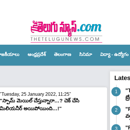
ాజ‌కీయాలు
ఆంధ్ర‌ప్ర‌దేశ్‌
తెలంగాణ‌
సినిమా
విద్యా - ఉద్యోగం
Late
"
"Tuesday, 25 January 2022, 11:25"
బ్
"స్పామ్ మెయిల్ చేస్తున్నారా…? చెక్ చేసి
మిలియనీర్ అయిపోయింది…!"
"R
వర
"