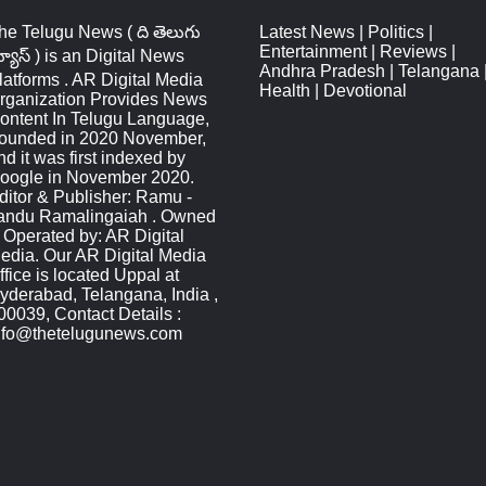
he Telugu News ( ది తెలుగు
Latest News
|
Politics
|
Entertainment
|
Reviews
|
్యూస్‌ ) is an Digital News
Andhra Pradesh
|
Telangana
latforms . AR Digital Media
Health
|
Devotional
rganization Provides News
ontent In Telugu Language,
ounded in 2020 November,
nd it was first indexed by
oogle in November 2020.
ditor & Publisher: Ramu -
andu Ramalingaiah . Owned
 Operated by: AR Digital
edia. Our AR Digital Media
ffice is located Uppal at
yderabad, Telangana, India ,
00039, Contact Details :
nfo@thetelugunews.com