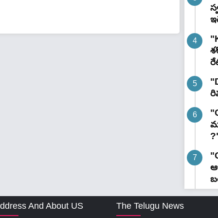
స
ఇ
"K
శ
రే
"
రి
"
మ
?
"
ఆర
బ
ddress And About US
The Telugu News