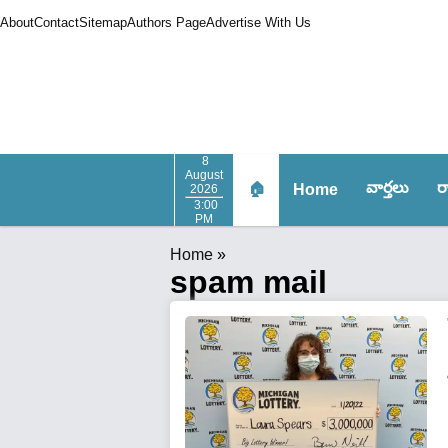
About
Contact
Sitemap
Authors Page
Advertise With Us
8
August
వార్త‌లు
ర
🏠
Home
2026
3:00
PM
Home
»
spam mail