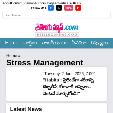
About
Contact
Sitemap
Authors Page
Advertise With Us
×
Follow Us :
F
X
Insta
▶
Home
వార్త‌లు
రాజ‌కీయాలు
సినిమా
రివ్యూలు
Home
»
Stress Management
"Tuesday, 2 June 2026, 7:00"
"Habits : సైలెంట్‌గా శరీరాన్ని
దెబ్బతీసే రోజువారీ తప్పులు..
వెంటనే మార్చుకోండి!"
Latest News