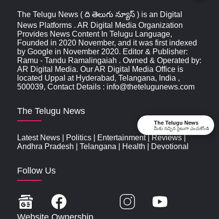
The Telugu News ( ది తెలుగు న్యూస్‌ ) is an Digital
News Platforms . AR Digital Media Organization
Provides News Content In Telugu Language,
Founded in 2020 November, and it was first indexed
by Google in November 2020. Editor & Publisher:
Ramu - Tandu Ramalingaiah . Owned & Operated by:
AR Digital Media. Our AR Digital Media Office is
located Uppal at Hyderabad, Telangana, India ,
500039, Contact Details : info@thetelugunews.com
The Telugu News
The Telugu News
మీకు నచ్చిన సైటుగా ఎంచుకోండి
Latest News
|
Politics
|
Entertainment
|
Reviews
|
Andhra Pradesh
|
Telangana
|
Health
|
Devotional
Follow Us
Website Ownership