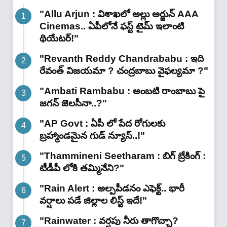
"Allu Arjun : విశాఖలో అల్లు అర్జున్ AAA
Cinemas.. ఏపీలోనే ఫస్ట్ టైమ్ ఇలాంటి
థియేటర్!"
"Revanth Reddy Chandrababu : ఇది
రేవంత్ విజయమా ? చంద్రబాబు వైఫల్యమా ?"
"Ambati Rambabu : అంబటి రాంబాబు పై
జగన్ జెలసీనా..?"
"AP Govt : ఏపీ లో పేద రోగులకు
బ్రహ్మాండమైన గుడ్ న్యూస్..!"
"Thammineni Seetharam : బిగ్ బ్రేకింగ్ :
టీడీపీ లోకి తమ్మినేని?"
"Rain Alert : అల్పపీడనం ఎఫెక్ట్.. భారీ
వర్షాలు పడే జిల్లాల లిస్ట్ ఇదే!"
"Rainwater : వర్షపు నీరు తాగొచ్చా?