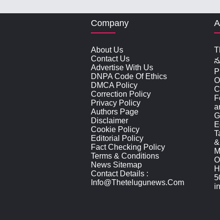
Company
A
About Us
T
Contact Us
న
Advertise With Us
P
DNPA Code Of Ethics
O
DMCA Policy
C
Correction Policy
F
Privacy Policy
a
Authors Page
G
Disclaimer
E
Cookie Policy
T
Editorial Policy
&
Fact Checking Policy
M
Terms & Conditions
O
News Sitemap
H
Contact Details :
5
Info@thetelugunews.com
i