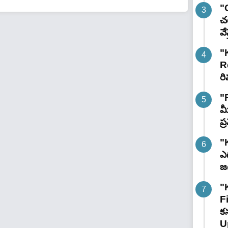
"G
చట
వే
"
R
రి
"
మ
ప
"
ఎగ
జ
"
F
కన
U