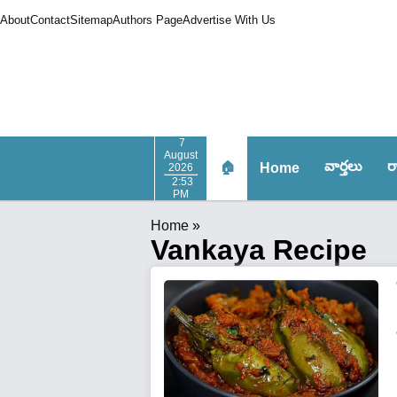
About
Contact
Sitemap
Authors Page
Advertise With Us
7
August
వార్త‌లు
ర
🏠
Home
2026
2:53
PM
Home
»
Vankaya Recipe