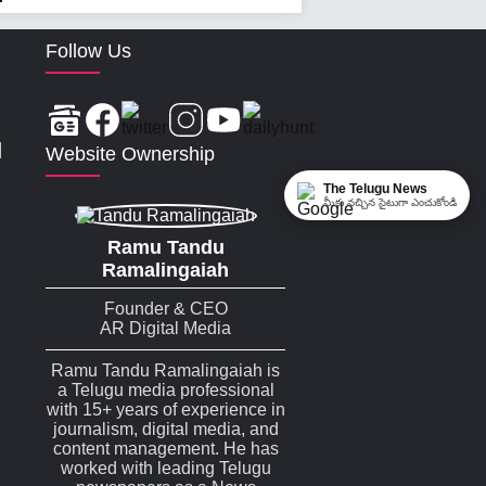
Follow Us
|
Website Ownership
The Telugu News
మీకు నచ్చిన సైటుగా ఎంచుకోండి
Ramu Tandu
Ramalingaiah
Founder & CEO
AR Digital Media
Ramu Tandu Ramalingaiah is
a Telugu media professional
with 15+ years of experience in
journalism, digital media, and
content management. He has
worked with leading Telugu