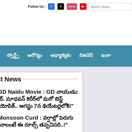
×
Follow Us :
F
X
Insta
▶
స్పోర్ట్స్‌
ఆరోగ్యం
ఆధ్యాత్మికం
బిజినెస్
ఇంకా
st News
GD Naidu Movie : GD నాయుడు:
్. మాధవన్‌ కెరీర్‌లో మరో బెస్ట్
యోపిక్.. ఆగస్టు 7న థియేటర్లలోకి!"
Monsoon Curd : వర్షాల్లో పెరుగు
ినాలంటే ఈ రూల్స్ తప్పనిసరి..!"