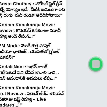
reen Chutney : హోటల్ స్టైల్ గ్రీన్
్నీ రహస్యం ఇదే.. నీటికి బదులుగా ఇది
స్తే రంగు, రుచి రెండూ అదిరిపోతాయి"
Korean Kanakaraju Movie
eview : కొరియన్ కనకరాజు మూవీ
వ్యూ అండ్ రేటింగ్‌..!"
PM Modi : మోదీ కొత్త సోషల్
ీడియా ఛాలెంజ్.. యువతతో గ్లోబల్
్రమోషన్!"
Kodali Nani : జగన్ కాలర్
రేసుకునే పని చేసిన కొడాలి నాని ..
గన్ ఆనందానికి అవధులు లేవు..!"
Korean Kanakaraju Movie
irst Review : వరుణ్ తేజ్.. కొరియన్
కరాజు ఫస్ట్ రివ్యూ – Live
pdates ..!"