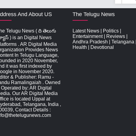
ddress And About US
The Telugu News
he Telugu News ( ది తెలుగు
Latest News
|
Politics
|
Entertainment
|
Reviews
|
్యూస్‌ ) is an Digital News
Andhra Pradesh
|
Telangana
latforms . AR Digital Media
Health
|
Devotional
rganization Provides News
ontent In Telugu Language,
ounded in 2020 November,
nd it was first indexed by
oogle in November 2020.
ditor & Publisher: Ramu -
andu Ramalingaiah . Owned
 Operated by: AR Digital
edia. Our AR Digital Media
ffice is located Uppal at
yderabad, Telangana, India ,
00039, Contact Details :
nfo@thetelugunews.com