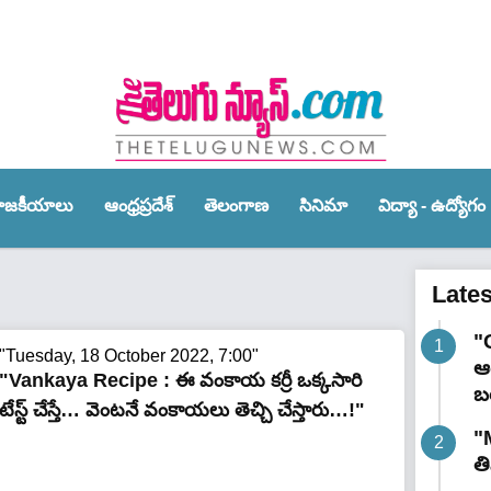
ాజ‌కీయాలు
ఆంధ్ర‌ప్ర‌దేశ్‌
తెలంగాణ‌
సినిమా
విద్యా - ఉద్యోగం
Late
"
"Tuesday, 18 October 2022, 7:00"
ఆర
"Vankaya Recipe : ఈ వంకాయ కర్రీ ఒక్కసారి
బ
టేస్ట్ చేస్తే… వెంటనే వంకాయలు తెచ్చి చేస్తారు…!"
"
త