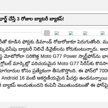
జ్ చేస్తే 3 రోజుల బ్యాటరీ బ్యాకప్!
యాటరీతో కూడిన ఫోన్లకు డిమాండ్ రోజురోజుకూ పెరుగుతోంది. 
వసేపు బ్యాటరీ నిలిచే డివైజ్‌లను కోరుకుంటున్నారు. అల
థ మోటోరోలా సరికొత్త Moto G77 Power స్మార్ట్‌ఫోన్‌ను భా
 గ్లోబల్ మార్కెట్లో పరిచయమైన Moto G77 సిరీస్‌కు కొనసా
దారుల కోసం ప్రత్యేకంగా తీసుకొస్తోంది. ఈ ఫోన్‌లో 70
లే, Android 16 వంటి ఆకర్షణీయమైన ఫీచర్లు ఉండనున్నాయ
ాటరీ బ్యాకప్ అందుతుందని కంపెనీ చెబుతుండటంతో ఈ ఫోన్‌పై 