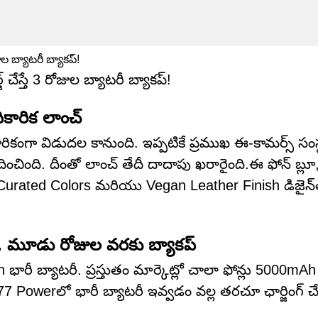
 చేస్తే 3 రోజుల బ్యాటరీ బ్యాకప్!
కారిక లాంచ్
కంగా విడుదల కానుంది. ఇప్పటికే ప్రముఖ ఈ-కామర్స్ సంస
ించింది. దీంతో లాంచ్ తేదీ దాదాపు ఖరారైంది.ఈ ఫోన్ బ్లూ, రె
Curated Colors మరియు Vegan Leather Finish డిజైన్‌
 మూడు రోజుల వరకు బ్యాకప్
ీ బ్యాటరీ. ప్రస్తుతం మార్కెట్లో చాలా ఫోన్లు 5000mAh
 Powerలో భారీ బ్యాటరీ ఇవ్వడం వల్ల తరచూ ఛార్జింగ్ చ