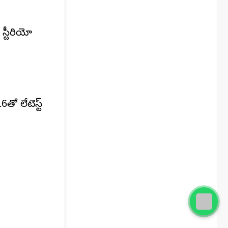
స్టీరియో
ో లేటెస్ట్