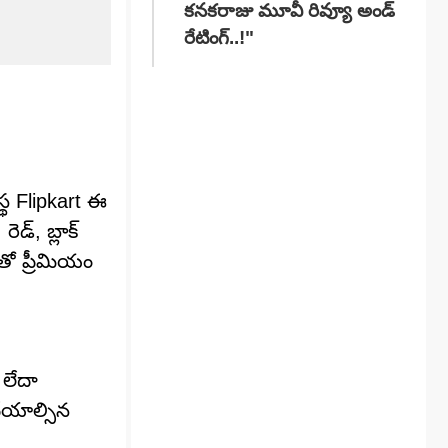
కనకరాజు మూవీ రివ్యూ అండ్
రేటింగ్‌..!"
్థ Flipkart ఈ
డ్, బ్లాక్
తో ప్రీమియం
 లేదా
ేయాల్సిన