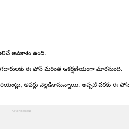
లిచే అవకాశం ఉంది.
నియోగదారులకు ఈ ఫోన్ మరింత ఆకర్షణీయంగా మారనుంది.
ట్లు, ఆఫర్లు వెల్లడికానున్నాయి. అప్పటి వరకు ఈ ఫోన్ టె