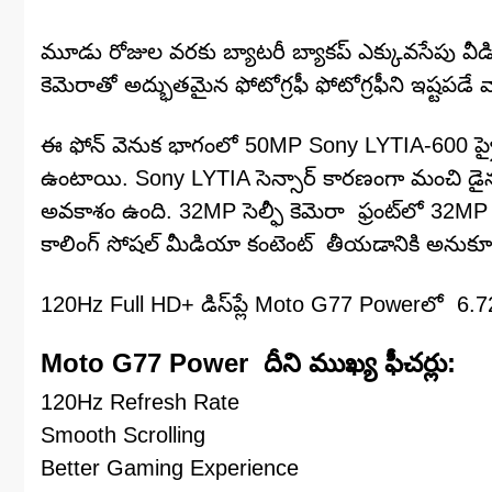
మూడు రోజుల వరకు బ్యాటరీ బ్యాకప్ ఎక్కువసేపు వీడ
కెమెరాతో అద్భుతమైన ఫోటోగ్రఫీ ఫోటోగ్రఫీని ఇష్టపడ
ఈ ఫోన్ వెనుక భాగంలో 50MP Sony LYTIA-600 ప
ఉంటాయి. Sony LYTIA సెన్సార్ కారణంగా మంచి డైనమిక్
అవకాశం ఉంది. 32MP సెల్ఫీ కెమెరా ఫ్రంట్‌లో 32MP స
కాలింగ్ సోషల్ మీడియా కంటెంట్ తీయడానికి అనుక
120Hz Full HD+ డిస్‌ప్లే Moto G77 Powerలో 6.
Moto G77 Power దీని ముఖ్య ఫీచర్లు:
120Hz Refresh Rate
Smooth Scrolling
Better Gaming Experience