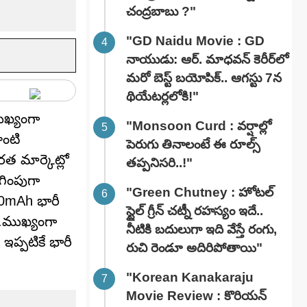
చంద్రబాబు ?"
"GD Naidu Movie : GD
నాయుడు: ఆర్. మాధవన్‌ కెరీర్‌లో
మరో బెస్ట్ బయోపిక్.. ఆగస్టు 7న
థియేటర్లలోకి!"
ముఖ్యంగా
"Monsoon Curd : వర్షాల్లో
ాంటి
పెరుగు తినాలంటే ఈ రూల్స్
రత మార్కెట్లో
తప్పనిసరి..!"
గింపుగా
"Green Chutney : హోటల్
00mAh భారీ
స్టైల్ గ్రీన్ చట్నీ రహస్యం ఇదే..
ి.ముఖ్యంగా
నీటికి బదులుగా ఇది వేస్తే రంగు,
ఇప్పటికే భారీ
రుచి రెండూ అదిరిపోతాయి"
"Korean Kanakaraju
Movie Review : కొరియన్