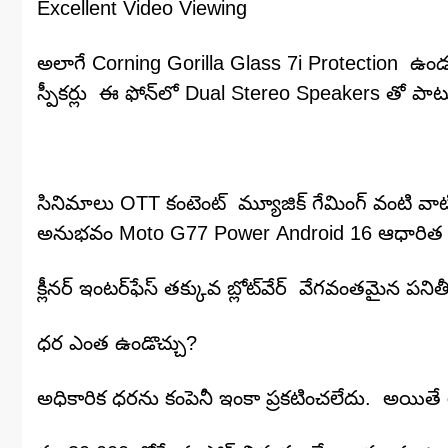
Excellent Video Viewing
అలాగే Corning Gorilla Glass 7i Protection ఉండట
స్పీకర్లు ఈ ఫోన్‌లో Dual Stereo Speakers తో ప
సినిమాలు OTT కంటెంట్ మ్యూజిక్ గేమింగ్ వంటి వాట
అనుభవం Moto G77 Power Android 16 ఆధారిత Hell
క్లీనర్ ఇంటర్‌ఫేస్ తక్కువ బ్లోట్‌వేర్ వేగవంతమైన పని
ధర ఎంత ఉండొచ్చు?
అధికారిక ధరను కంపెనీ ఇంకా ప్రకటించలేదు. అయితే