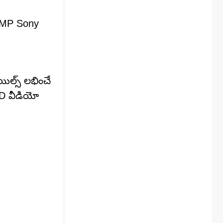
50MP Sony
ిల్స్ లభించే
 HD వీడియో