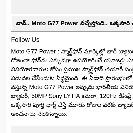
వావ్‌.. Moto G77 Power వచ్చేస్తోంది.. ఒక్కసారి ఛార్
Follow Us
Moto G77 Power : స్మార్ట్‌ఫోన్ మార్కెట్లో భారీ బ్
రోజంతా ఫోన్‌ను ఎక్కువగా ఉపయోగించే యూజర్లు ఎక్కు
వినియోగదారుల కోసం ప్రముఖ స్మార్ట్‌ఫోన్ తయారీ సంస్
విడుదల చేసేందుకు సిద్ధమైంది. ఈ ఏడాది ప్రారంభంలో
వస్తున్న Moto G77 Power ఇప్పుడు భారతీయ వినియోగ
బ్యాటరీ, 50MP Sony LYTIA కెమెరా, 120Hz డిస్‌ప్
ఒక్కసారి పూర్తి ఛార్జ్ చేస్తే మూడు రోజుల వరకు బ్య
అంచనాలు నెలకొన్నాయి.