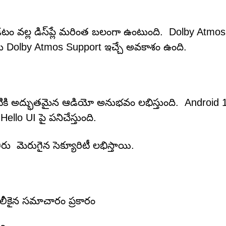
ం వల్ల డిస్‌ప్లే మరింత బలంగా ఉంటుంది. Dolby Atmos 
ాటు Dolby Atmos Support ఇచ్చే అవకాశం ఉంది.
ికి అద్భుతమైన ఆడియో అనుభవం లభిస్తుంది. Android 16త
o UI పై పనిచేస్తుంది.
తీరు మెరుగైన సెక్యూరిటీ లభిస్తాయి.
 లీకైన సమాచారం ప్రకారం