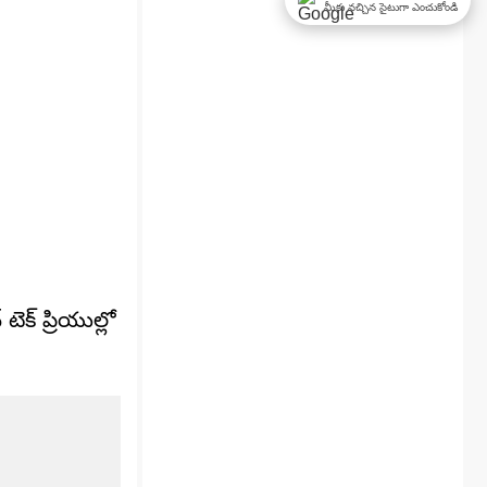
మీకు నచ్చిన సైటుగా ఎంచుకోండి
క్ ప్రియుల్లో