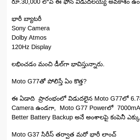
రూ.30,000 లోపే ఈ ఫోన్ విడుదలయ్యే అవకాశం ఉంద
భారీ బ్యాటరీ
Sony Camera
Dolby Atmos
120Hz Display
లభించడం మంచి డీల్‌గా భావిస్తున్నారు.
Moto G77తో పోలిస్తే ఏం కొత్త?
ఈ ఏడాది ప్రారంభంలో విడుదలైన Moto G77లో 6.
Camera ఉండగా, Moto G77 Powerలో 7000mAh
Better Battery Backup అనే అంశాలపై కంపెనీ ఎక్కువ దృ
Moto G37 సిరీస్ తర్వాత మరో భారీ లాంచ్