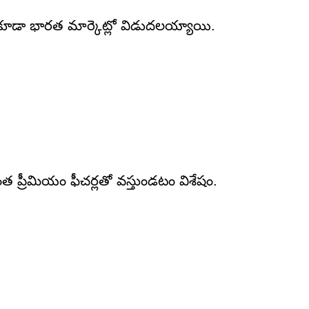
 కూడా భారత మార్కెట్లో విడుదలయ్యాయి.
ప్రీమియం ఫీచర్లతో వస్తుండటం విశేషం.