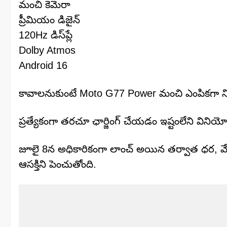
మంచి కెమెరా
ప్రీమియం డిజైన్
120Hz డిస్‌ప్లే
Dolby Atmos
Android 16
కావాలనుకుంటే Moto G77 Power మంచి ఎంపికగా ని
ప్రత్యేకంగా తరచూ ఛార్జింగ్ చేయడం ఇష్టంలేని వి
జూలై 8న అధికారికంగా లాంచ్ అయిన తర్వాత ధర, వేరియం
ఆసక్తిని పెంచుతోంది.