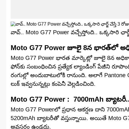
వావ్‌.. Moto G77 Power వచ్చేస్తోంది.. ఒక్కసారి ఛార్జ్
Moto G77 Power జూలై 8న భారత్‌లో అధి
Moto G77 Power భారత మార్కెట్లో జూలై 8న అధికారి
ఫోన్‌కు సంబంధించిన ప్రత్యేక ల్యాండింగ్ పేజీని రూపొంద
రంగుల్లో అందుబాటులోకి రానుంది. అలాగే Pantone 
లుక్ ఇవ్వనున్నట్లు కంపెనీ వెల్లడించింది.
Moto G77 Power : 7000mAh బ్యాటరీ..
Moto G77 Powerలో ప్రధాన ఆకర్షణ దాని 7000mAh భార
5200mAh బ్యాటరీతో వస్తున్నాయి. అయితే Moto G77
అవసరం ఉండదు.