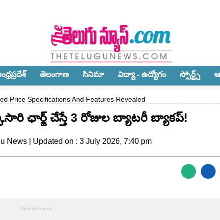
ధ్ర‌ప్ర‌దేశ్‌
తెలంగాణ‌
సినిమా
విద్యా - ఉద్యోగం
స్పోర్ట్స్‌
ఆ
d Price Specifications And Features Revealed
రి ఛార్జ్ చేస్తే 3 రోజుల బ్యాటరీ బ్యాకప్!
gu News | Updated on : 3 July 2026, 7:40 pm