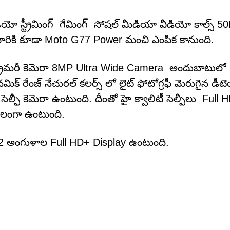
ియో స్ట్రీమింగ్ గేమింగ్ సోషల్ మీడియా వీడియో కాల్స్ 
ే వారికి కూడా Moto G77 Power మంచి ఎంపిక కానుంది.
్రైమరీ కెమెరా 8MP Ultra Wide Camera అందుబాటులో
 రేంజ్ నేచురల్ కలర్స్ లో లైట్ ఫోటోగ్రఫీ మెరుగైన డీటెయ
ెల్ఫీ కెమెరా ఉంటుంది. దీంతో హై క్వాలిటీ సెల్ఫీలు Full
ూలంగా ఉంటుంది.
72 అంగుళాల Full HD+ Display ఉంటుంది.