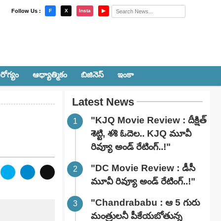
×
Follow Us :
F
X
Insta
▶
రోగ్యం
ఆధ్యాత్మికం
బిజినెస్
ఇంకా
Latest News
"KJQ Movie Review : దీక్షిత్
శెట్టి, శశి ఓదెల.. KJQ మూవీ
రివ్యూ అండ్ రేటింగ్‌..!"
"DC Movie Review : డీసీ
మూవీ రివ్యూ అండ్ రేటింగ్‌..!"
"Chandrababu : ఆ 5 గురు
మంత్రులనీ పీకేయబోతున్న