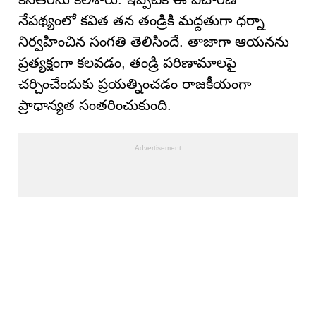
నేపథ్యంలో కవిత తన తండ్రికి మద్దతుగా ధర్నా
నిర్వహించిన సంగతి తెలిసిందే. తాజాగా ఆయనను
ప్రత్యక్షంగా కలవడం, తండ్రి పరిణామాలపై
చర్చించేందుకు ప్రయత్నించడం రాజకీయంగా
ప్రాధాన్యత సంతరించుకుంది.