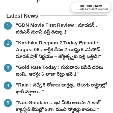
..!"
The Telugu News
మీకు నచ్చిన సైటుగా ఎంచుకోండి
Latest News
"GDN Movie First Review : మాధవన్..
జిడిఎన్ మూవీ ఫ‌స్ట్ రివ్యూ..!"
"Karthika Deepam 2 Today Episode
August 06 : కార్తీక దీపం 2 ఆగష్టు 6 ఎపిసోడ్ :
సూరజ్ షాక్ నిర్ణయం – జ్యోత్స్నకు పెళ్లి ఒత్తిడి!"
"Gold Rate Today : గురువారం పసిడి ధరలు
జంప్.. ఆగస్టు 6 తాజా రేట్లు ఇవే..!"
"Rain : వచ్చే 5 రోజులు జాగ్రత్త.. తెలుగు రాష్ట్రాల్లో
భారీ వ‌ర్షాలు..!"
"Non Smokers : ఇది మీకు తెలుసా..? లంగ్
క్యాన్సర్ కేసుల్లో 50% మంది స్మోకర్లు కాదట..!"