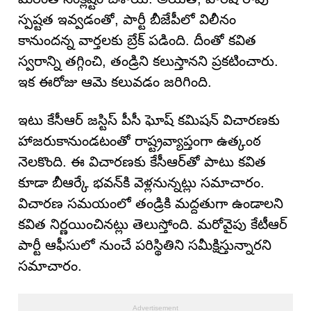
స్పష్టత ఇవ్వడంతో, పార్టీ బీజేపీలో విలీనం
కానుందన్న వార్తలకు బ్రేక్ పడింది. దీంతో కవిత
స్వరాన్ని తగ్గించి, తండ్రిని కలుస్తానని ప్రకటించారు.
ఇక ఈరోజు ఆమె కలువడం జరిగింది.
ఇటు కేసీఆర్ జస్టిస్ పీసీ ఘోష్ కమిషన్ విచారణకు
హాజరుకానుండటంతో రాష్ట్రవ్యాప్తంగా ఉత్కంఠ
నెలకొంది. ఈ విచారణకు కేసీఆర్‌తో పాటు కవిత
కూడా బీఆర్కే భవన్‌కి వెళ్లనున్నట్లు సమాచారం.
విచారణ సమయంలో తండ్రికి మద్దతుగా ఉండాలని
కవిత నిర్ణయించినట్లు తెలుస్తోంది. మరోవైపు కేటీఆర్
పార్టీ ఆఫీసులో నుంచే పరిస్థితిని సమీక్షిస్తున్నారని
సమాచారం.