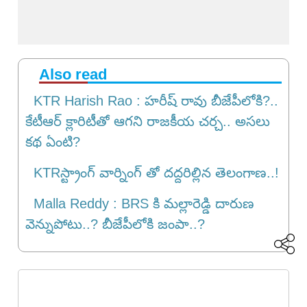
Also read
KTR Harish Rao : హరీష్ రావు బీజేపీలోకి?..
కేటీఆర్ క్లారిటీతో ఆగని రాజకీయ చర్చ.. అసలు
కథ ఏంటి?
KTRస్ట్రాంగ్ వార్నింగ్ తో దద్దరిల్లిన తెలంగాణ..!
Malla Reddy : BRS కి మల్లారెడ్డి దారుణ
వెన్నుపోటు..? బీజేపీలోకి జంపా..?