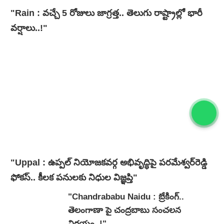
"Rain : వచ్చే 5 రోజులు జాగ్రత్త.. తెలుగు రాష్ట్రాల్లో భారీ
వ‌ర్షాలు..!"
"Uppal : ఉప్పల్ నియోజకవర్గ అభివృద్ధిపై పరమేశ్వర్‌రెడ్డి
ఫోకస్.. కీలక పనులకు నిధుల విజ్ఞప్తి"
"Chandrababu Naidu : బ్రేకింగ్..
తెలంగాణా పై చంద్రబాబు సంచలన
నిర్ణయం..!"