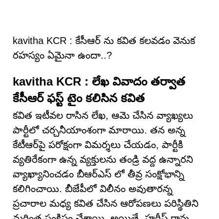
kavitha KCR : కేసీఆర్ ను కవిత కలవడం వెనుక
రహస్యం ఏమైనా ఉందా..?
kavitha KCR : లేఖ వివాదం తర్వాత
కేసీఆర్ ఫస్ట్ టైం కలిసిన కవిత
కవిత ఇటీవల రాసిన లేఖ, ఆమె చేసిన వ్యాఖ్యలు
పార్టీలో చర్చనీయాంశంగా మారాయి. తన అన్న
కేటీఆర్‌పై పరోక్షంగా విమర్శలు చేయడం, పార్టీకి
వ్యతిరేకంగా ఉన్న వ్యక్తులను తండ్రి వద్ద ఉన్నారని
వ్యాఖ్యానించడం బీఆర్ఎస్ లో తీవ్ర సంక్షోభాన్ని
కలిగించాయి. బీజేపీలో విలీనం అవుతారన్న
ప్రచారాల మధ్య కవిత చేసిన ఆరోపణలు పరిస్థితిని
మరింత సంక్లిష్టం చేశాయి. అయితే, హరీష్ రావు