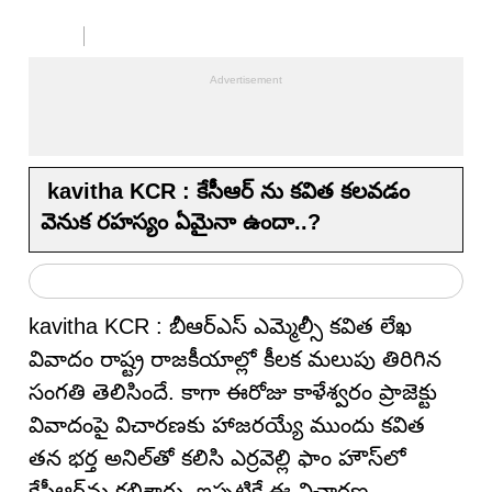
kavitha KCR : కేసీఆర్ ను కవిత కలవడం
వెనుక రహస్యం ఏమైనా ఉందా..?
kavitha KCR : బీఆర్ఎస్ ఎమ్మెల్సీ కవిత లేఖ
వివాదం రాష్ట్ర రాజకీయాల్లో కీలక మలుపు తిరిగిన
సంగతి తెలిసిందే. కాగా ఈరోజు కాళేశ్వరం ప్రాజెక్టు
వివాదంపై విచారణకు హాజరయ్యే ముందు కవిత
తన భర్త అనిల్‌తో కలిసి ఎర్రవెల్లి ఫాం హౌస్‌లో
కేసీఆర్‌ను కలిశారు. ఇప్పటికే ఈ విచారణ