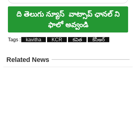
ది తెలుగు న్యూస్
వాట్సాప్ ఛానల్ ని
ఫాలో అవ్వండి
Tags :
kavitha
KCR
క‌విత‌
కేసీఆర్
Related News