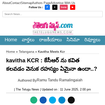
About
Contact
Sitemap
Authors Page
Advertise With Us
×
Follow Us :
F
X
Insta
▶
Home
వార్త‌లు
రాజ‌కీయాలు
సినిమా
రివ్యూలు
Home
»
Telangana
» Kavitha Meets Kcr
kavitha KCR : కేసీఆర్ ను కవిత
కలవడం వెనుక రహస్యం ఏమైనా ఉందా..?
Ramu Tandu Ramalingaiah
Authored By
| The Telugu News | Updated on : 11 June 2025, 2:00 pm