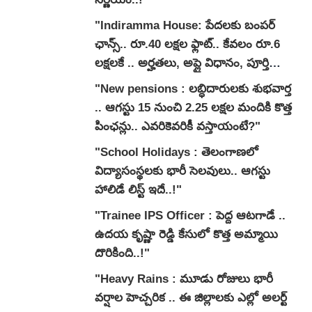
"Indiramma House: పేదలకు బంపర్
ఛాన్స్.. రూ.40 లక్షల ఫ్లాట్.. కేవలం రూ.6
లక్షలకే .. అర్హతలు, అప్లై విధానం, పూర్తి
వివరాలివే..!"
"New pensions : లబ్ధిదారులకు శుభవార్త
.. ఆగస్టు 15 నుంచి 2.25 లక్షల మందికి కొత్త
పింఛన్లు.. ఎవరికెవరికీ వస్తాయంటే?"
"School Holidays : తెలంగాణలో
విద్యాసంస్థలకు భారీ సెలవులు.. ఆగస్టు
హాలిడే లిస్ట్ ఇదే..!"
"Trainee IPS Officer : పెద్ద ఆటగాడే ..
ఉదయ కృష్ణా రెడ్డి కేసులో కొత్త అమ్మాయి
దొరికింది..!"
"Heavy Rains : మూడు రోజులు భారీ
వర్షాల హెచ్చరిక .. ఈ జిల్లాలకు ఎల్లో అలర్ట్