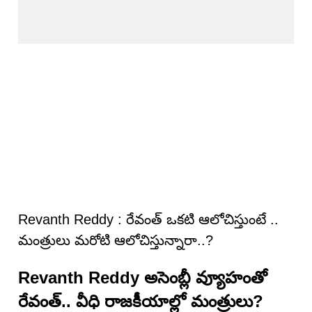
Revanth Reddy : రేవంత్ ఒకటి ఆలోచిస్తుంటే ..
మంత్రులు మ‌రోటి ఆలోచిస్తున్నారా..?
Revanth Reddy అసెంబ్లీ వ్యూహంతో
రేవంత్.. వీధి రాజకీయాల్లో మంత్రులు?