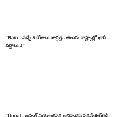
"Rain : వచ్చే 5 రోజులు జాగ్రత్త.. తెలుగు రాష్ట్రాల్లో భారీ
వ‌ర్షాలు..!"
"Uppal : ఉప్పల్ నియోజకవర్గ అభివృద్ధిపై పరమేశ్వర్‌రెడ్డి