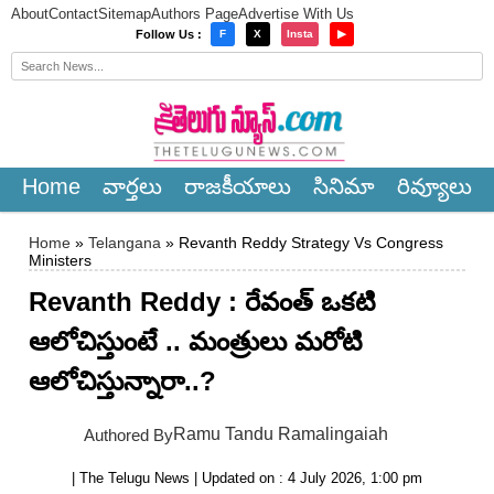
About
Contact
Sitemap
Authors Page
Advertise With Us
×
Follow Us :
F
X
Insta
▶
Home
వార్త‌లు
రాజ‌కీయాలు
సినిమా
రివ్యూలు
Home
»
Telangana
» Revanth Reddy Strategy Vs Congress
Ministers
Revanth Reddy : రేవంత్ ఒకటి
ఆలోచిస్తుంటే .. మంత్రులు మ‌రోటి
ఆలోచిస్తున్నారా..?
Ramu Tandu Ramalingaiah
Authored By
| The Telugu News | Updated on : 4 July 2026, 1:00 pm