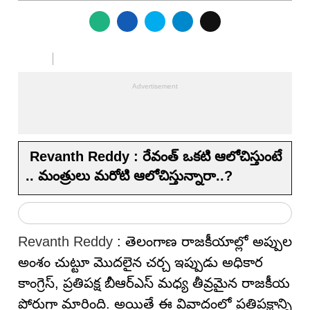
Revanth Reddy : రేవంత్ ఒకటి ఆలోచిస్తుంటే
.. మంత్రులు మ‌రోటి ఆలోచిస్తున్నారా..?
Revanth Reddy
: తెలంగాణ రాజకీయాల్లో అప్పుల
అంశం చుట్టూ మొదలైన చర్చ ఇప్పుడు అధికార
కాంగ్రెస్, ప్రతిపక్ష బీఆర్ఎస్ మధ్య తీవ్రమైన రాజకీయ
పోరుగా మారింది. అయితే ఈ వివాదంలో ప్రతిపక్షాన్ని