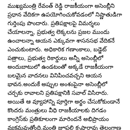
ముఖ్యమంత్రి రేవంత్ రెడ్డి రాజకీయంగా అసెంబ్లీని
ప్రధాన వేదికగా ఉపయోగించుకోవడంలో నిష్ణాతుడిగా
గుర్తింపు పొందారు. ప్రతిపక్షాలపై విమర్శలు
చేయాలన్నా, ప్రభుత్వ లెక్కలను ప్రజల ముందు
ఉంచాలన్నా ఆయన ఎక్కువగా శాసనసభ వేదికనే
ఎంచుకుంటారు. అధికారిక గణాంకాలు, బడ్జెట్
పత్రాలు, ప్రభుత్వ రికార్డులు అన్నీ అసెంబ్లీలో
అందుబాటులో ఉండటంతో అక్కడే రాజకీయంగా
బలమైన వాదనలు వినిపించవచ్చని ఆయన
భావన.అందుకే అప్పుల అంశంపైనా అసెంబ్లీలో
చర్చకు రావాలని ప్రతిపక్షానికి సవాల్ విసిరారు.
అయితే ఆ వ్యూహాన్ని పూర్తిగా అర్థం చేసుకోకుండానే
కొందరు మంత్రులు వీధి రాజకీయాలకు దిగడం
కాంగ్రెస్‌కు ప్రతికూలంగా మారిందనే అభిప్రాయం
వ్యక్తమవుతోంది.మంత్రి జూపల్లి కృష్ణారావు తెలంగాణ