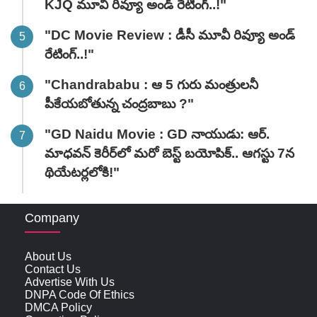
KJQ మూవీ రివ్యూ అండ్ రేటింగ్‌..!"
"DC Movie Review : డీసీ మూవీ రివ్యూ అండ్
రేటింగ్‌..!"
"Chandrababu : ఆ 5 గురు మంత్రులనీ
పీకేయబోతున్న చంద్రబాబు ?"
"GD Naidu Movie : GD నాయుడు: ఆర్.
మాధవన్‌ కెరీర్‌లో మరో బెస్ట్ బయోపిక్.. ఆగస్టు 7న
థియేటర్లలోకి!"
Company
About Us
Contact Us
Advertise With Us
DNPA Code Of Ethics
DMCA Policy