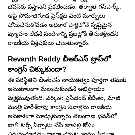
భవన్‌కు వస్తానని ప్రకటించడం, తర్వాత గన్‌పార్క్,
ఆపై సోమాజిగూడ ప్రెస్‌క్లబ్ వంటి మార్పులు
చోటుచేసుకోవడం అధికార పార్టీలోనే స్పష్టమైన
వ్యూహం లేదనే సందేశాన్ని ప్రజల్లోకి తీసుకెళ్లిందని
రాజకీయ విశ్లేషకులు చెబుతున్నారు.
Revanth Reddy బీఆర్ఎస్ ట్రాప్‌లో
కాంగ్రెస్ చిక్కుకుందా?
ఈ పరిస్థితిని బీఆర్ఎస్ నాయకత్వం పూర్తిగా తమకు
అనుకూలంగా మలుచుకుందనే అభిప్రాయం
వ్యక్తమవుతోంది. వర్కింగ్ ప్రెసిడెంట్ కేటీఆర్, మాజీ
మంత్రి హరీశ్‌రావు కాంగ్రెస్ సవాళ్లను రాజకీయ
అవకాశంగా మార్చుకున్నారు.తెలంగాణ భవన్‌లో
ఖాళీ కుర్చీ ఏర్పాటు చేసి జూపల్లి కోసం
ఎదురుచూడడం ద్వారా చర్చకు తాము సిద్ధంగా