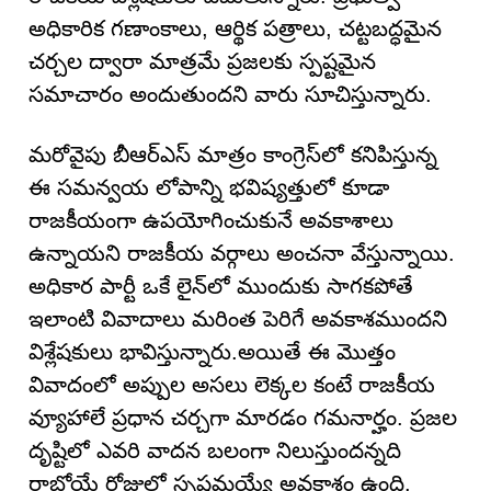
అధికారిక గణాంకాలు, ఆర్థిక పత్రాలు, చట్టబద్ధమైన
చర్చల ద్వారా మాత్రమే ప్రజలకు స్పష్టమైన
సమాచారం అందుతుందని వారు సూచిస్తున్నారు.
మరోవైపు బీఆర్ఎస్ మాత్రం కాంగ్రెస్‌లో కనిపిస్తున్న
ఈ సమన్వయ లోపాన్ని భవిష్యత్తులో కూడా
రాజకీయంగా ఉపయోగించుకునే అవకాశాలు
ఉన్నాయని రాజకీయ వర్గాలు అంచనా వేస్తున్నాయి.
అధికార పార్టీ ఒకే లైన్‌లో ముందుకు సాగకపోతే
ఇలాంటి వివాదాలు మరింత పెరిగే అవకాశముందని
విశ్లేషకులు భావిస్తున్నారు.అయితే ఈ మొత్తం
వివాదంలో అప్పుల అసలు లెక్కల కంటే రాజకీయ
వ్యూహాలే ప్రధాన చర్చగా మారడం గమనార్హం. ప్రజల
దృష్టిలో ఎవరి వాదన బలంగా నిలుస్తుందన్నది
రాబోయే రోజుల్లో స్పష్టమయ్యే అవకాశం ఉంది.