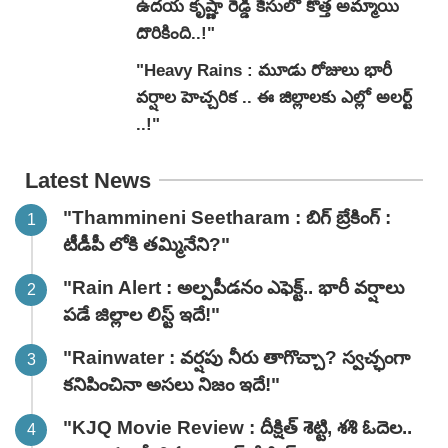
ఉదయ కృష్ణా రెడ్డి కేసులో కొత్త అమ్మాయి
దొరికింది..!"
"Heavy Rains : మూడు రోజులు భారీ
వర్షాల హెచ్చరిక .. ఈ జిల్లాలకు ఎల్లో అలర్ట్
..!"
Latest News
"Thammineni Seetharam : బిగ్ బ్రేకింగ్ :
టీడీపీ లోకి తమ్మినేని?"
"Rain Alert : అల్పపీడనం ఎఫెక్ట్.. భారీ వర్షాలు
పడే జిల్లాల లిస్ట్ ఇదే!"
"Rainwater : వర్షపు నీరు తాగొచ్చా? స్వచ్ఛంగా
కనిపించినా అసలు నిజం ఇదే!"
"KJQ Movie Review : దీక్షిత్ శెట్టి, శశి ఓదెల..