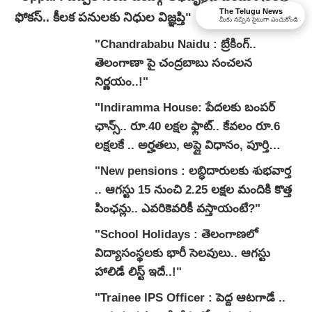
The Telugu News
ఫోకస్.. కీలక పనులకు నిధుల విజ్ఞప్తి"
మీకు నచ్చిన సైటుగా ఎంచుకోండి
"Chandrababu Naidu : బ్రేకింగ్..
తెలంగాణా పై చంద్రబాబు సంచలన
నిర్ణయం..!"
"Indiramma House: పేదలకు బంపర్
ఛాన్స్.. రూ.40 లక్షల ఫ్లాట్.. కేవలం రూ.6
లక్షలకే .. అర్హతలు, అప్లై విధానం, పూర్తి
వివరాలివే..!"
"New pensions : లబ్ధిదారులకు శుభవార్త
.. ఆగస్టు 15 నుంచి 2.25 లక్షల మందికి కొత్త
పింఛన్లు.. ఎవరికెవరికీ వస్తాయంటే?"
"School Holidays : తెలంగాణలో
విద్యాసంస్థలకు భారీ సెలవులు.. ఆగస్టు
హాలిడే లిస్ట్ ఇదే..!"
"Trainee IPS Officer : పెద్ద ఆటగాడే ..