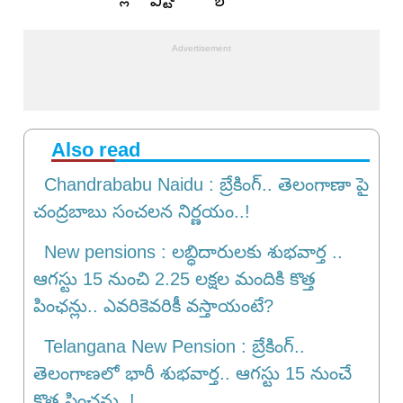
Also read
Chandrababu Naidu : బ్రేకింగ్.. తెలంగాణా పై
చంద్రబాబు సంచలన నిర్ణయం..!
New pensions : లబ్ధిదారులకు శుభవార్త ..
ఆగస్టు 15 నుంచి 2.25 లక్షల మందికి కొత్త
పింఛన్లు.. ఎవరికెవరికీ వస్తాయంటే?
Telangana New Pension : బ్రేకింగ్‌..
తెలంగాణలో భారీ శుభవార్త.. ఆగస్టు 15 నుంచే
కొత్త పింఛన్లు..!