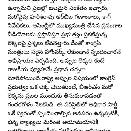
ఉన్నామని ప్రజల్లో బలమైన సంకేతం ఇచ్చారు.
మరోవైపు హరీశ్‌రావు ఆర్‌బీఐ గణాంకాలు, కాగ్
నివేదికలు, అసెంబ్లీలో ముఖ్యమంత్రి చేసిన ప్రసంగాల
వీడియోలను ప్రస్తావిస్తూ ప్రభుత్వం ప్రకటిస్తున్న
లెక్కలపై ప్రశ్నలు లేవనెత్తారు.దీంతో కాంగ్రెస్
మంత్రులు సరైన హోంవర్క్ లేకుండానే స్పందించారనే
అభిప్రాయం ఏర్పడింది. అప్పుల లెక్కల కంటే
రాజకీయ వ్యూహమే ప్రధాన చర్చగా
మారిపోయింది.రాష్ట్ర అప్పుల విషయంలో కాంగ్రెస్
ప్రభుత్వం ఒక లెక్క చెబుతుంటే, బీఆర్ఎస్ మరో
లెక్కను ప్రజల ముందుకు తీసుకురావడంతో
గందరగోళం నెలకొంది. ఈ పరిస్థితిలో అధికార పార్టీ
ఒకే స్వరంతో స్పందించాల్సిన అవసరం ఉన్నప్పటికీ,
భిన్న వ్యాఖ్యలు మరింత అయోమయానికి
దారితీశాయి.రాజకీయ పరిశీలకుల అభిప్రాయం