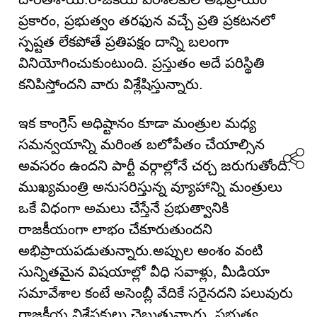
ప్రకారం, ప్రభుత్వం తరఫున వచ్చే ప్రతి ప్రకటనలో
స్పష్టత లేకపోతే ప్రతిపక్షం దాన్ని బలంగా
వినియోగించుకుంటుంది. ప్రస్తుతం అదే పరిస్థితి
కనిపిస్తోందని వారు విశ్లేషిస్తున్నారు.
ఇక కాంగ్రెస్ అధిష్టానం కూడా మంత్రుల మధ్య
సమన్వయాన్ని మరింత బలోపేతం చేయాల్సిన
అవసరం ఉందని పార్టీ వర్గాల్లోనే చర్చ జరుగుతోంది.
ముఖ్యమంత్రి అనుసరిస్తున్న వ్యూహాన్ని మంత్రులు
ఒకే విధంగా అమలు చేస్తేనే ప్రభుత్వానికి
రాజకీయంగా లాభం చేకూరుతుందని
అభిప్రాయపడుతున్నారు.అప్పుల అంశం వంటి
సున్నితమైన విషయాల్లో వీధి సవాళ్లు, మీడియా
సమావేశాల కంటే అసెంబ్లీ వేదికే సరైనదని పలువురు
రాజకీయ విశ్లేషకులు చెబుతున్నారు. ప్రభుత్వ