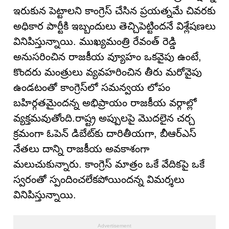
ఇరుకున పెట్టాలని కాంగ్రెస్ చేసిన ప్రయత్నమే చివరకు
అధికార పార్టీకి ఇబ్బందులు తెచ్చిపెట్టిందనే విశ్లేషణలు
వినిపిస్తున్నాయి. ముఖ్యమంత్రి రేవంత్ రెడ్డి
అనుసరించిన రాజకీయ వ్యూహం ఒకవైపు ఉంటే,
కొందరు మంత్రులు వ్యవహరించిన తీరు మరోవైపు
ఉండటంతో కాంగ్రెస్‌లో సమన్వయ లోపం
బహిర్గతమైందన్న అభిప్రాయం రాజకీయ వర్గాల్లో
వ్యక్తమవుతోంది.రాష్ట్ర అప్పులపై మొదలైన చర్చ
క్రమంగా ఓపెన్ డిబేట్‌కు దారితీయగా, బీఆర్ఎస్
నేతలు దాన్ని రాజకీయ అవకాశంగా
మలుచుకున్నారు. కాంగ్రెస్ మాత్రం ఒకే వేదికపై ఒకే
స్వరంతో స్పందించలేకపోయిందన్న విమర్శలు
వినిపిస్తున్నాయి.