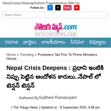
About
Contact
Sitemap
Authors Page
Advertise With Us
×
Follow Us :
F
X
Insta
▶
Home
వార్త‌లు
రాజ‌కీయాలు
సినిమా
రివ్యూలు
Home
»
Trending
» Protesters Set Fire To Prime Ministers
House
Nepal Crisis Deepens : ప్రధాని ఇంటికి
నిప్పు పెట్టిన ఆందోళన కారులు..నేపాల్ లో
టెన్షన్ టెన్షన్
Sudheer Ramanujam
Authored By
| The Telugu News | Updated on : 9 September 2025, 4:58 pm