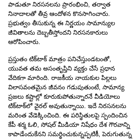
పాడుతూ నిరసనలను ప్రారంభించి, తర్వాత
నినాదాలతో తీవ్ర ఆందోళన కొనసాగించారు.
ప్రభుత్వం తీసుకున్న ఈ నిర్ణయం సామాన్యుల
జీవితాలను దెబ్బతీస్తోందని నిరసనకారులు
ఆరోపించారు.
ప్రస్తుతం టిక్‌టాక్ మాత్రం పనిచేస్తుండటంతో,
యువత తమ అసంతృప్తిని వ్యక్తం చేసే ప్రధాన
వేదికగా మారింది. రాజకీయ నాయకుల పిల్లలు
విలాసవంతమైన జీవనం గడుపుతుంటే, సామాన్య
ప్రజలు కష్టాల్లో కూరుకుపోతున్నారనే వీడియోలు
టిక్‌టాక్‌లో వైరల్ అవుతున్నాయి. ఇదే నిరసనలను
మరింత వేడెక్కించింది. ఈ పరిస్థితులపై స్పందించిన
కేపీ శర్మ ఓలి, సోషల్ మీడియా నిషేధం దేశ గౌరవాన్ని
కాపాడేందుకేనని సమర్థించుకున్నప్పటికీ, పెరుగుతున్న