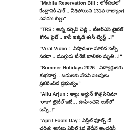
"Mahila Reservation Bill : లోక్‌సభలో
కేంద్రానికి షాక్‌ .. వీగిపోయిన 131వ రాజ్యాంగ
సవరణ బిల్లు"
"TRS : అన్న వర్సెస్‌ చెల్లి .. టీఆర్ఎస్ టైటిల్
కోసం ఫైట్ .. కానీ ఇక్కడే ఈసీ ​ట్విస్ట్ ..!"
"Viral Video : విషాదంగా మారిన సెల్ఫీ
సరదా .. ముగ్గురు టీనేజ్ బాలికల మృతి ..!"
"Summer Holidays 2026 : విద్యార్ధులకు
శుభవార్త .. బడులకు వేసవి సెలవులు
ప్రకటించిన ప్రభుత్వం"
"Allu Arjun : అల్లు అర్జున్ కొత్త సినిమా
‘రాకా’ టైటిల్ ఇదే… ఊహించని లుక్‌లో
బన్నీ..!"
"April Fools Day : ఏప్రిల్ ఫూల్స్ డే
చరిత్ర: అసలు ఏప్రిల్ 1వ తేదీనే అందరినీ