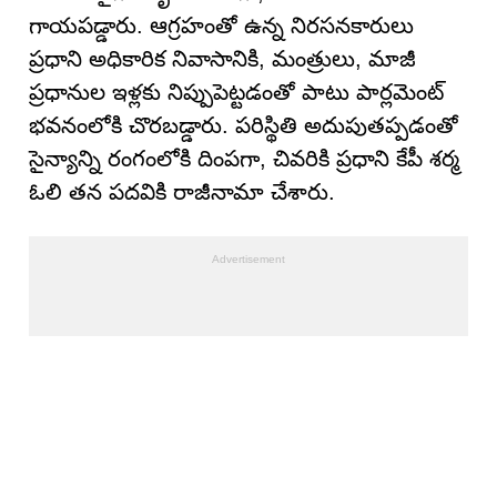
గాయపడ్డారు. ఆగ్రహంతో ఉన్న నిరసనకారులు
ప్రధాని అధికారిక నివాసానికి, మంత్రులు, మాజీ
ప్రధానుల ఇళ్లకు నిప్పుపెట్టడంతో పాటు పార్లమెంట్
భవనంలోకి చొరబడ్డారు. పరిస్థితి అదుపుతప్పడంతో
సైన్యాన్ని రంగంలోకి దింపగా, చివరికి ప్రధాని కేపీ శర్మ
ఓలి తన పదవికి రాజీనామా చేశారు.