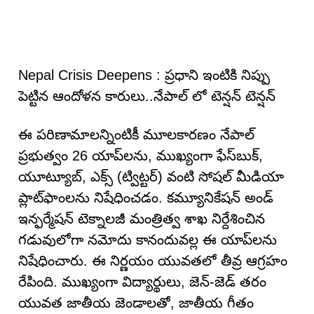
Nepal Crisis Deepens : ప్రధాని ఇంటికి నిప్పు
పెట్టిన ఆందోళన కారులు..నేపాల్ లో టెన్షన్ టెన్షన్
ఈ పరిణామాలన్నింటికీ మూలకారణం నేపాల్
ప్రభుత్వం 26 యాప్‌లను, ముఖ్యంగా ఫేస్‌బుక్,
యూట్యూబ్, ఎక్స్‌ (ట్విట్టర్) వంటి సోషల్ మీడియా
ప్లాట్‌ఫాంలను నిషేధించడం. కమ్యూనికేషన్‌ అండ్‌
ఇన్ఫర్మేషన్‌ టెక్నాలజీ మంత్రిత్వ శాఖ నిర్దేశించిన
గడువులోగా నమోదు కానందువల్ల ఈ యాప్‌లను
నిషేధించారు. ఈ నిర్ణయం యువతలో తీవ్ర ఆగ్రహం
రేపింది. ముఖ్యంగా విద్యార్థులు, జెన్‌-జెడ్‌ తరం
యువత జాతీయ జెండాలతో, జాతీయ గీతం