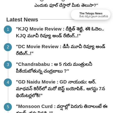
ఎందుకు ఫూల్ చేస్తారో మీకు తెలుసా?"
The Telugu News
మీకు నచ్చిన సైటుగా ఎంచుకోండి
Latest News
"KJQ Movie Review : దీక్షిత్ శెట్టి, శశి ఓదెల..
KJQ మూవీ రివ్యూ అండ్ రేటింగ్‌..!"
"DC Movie Review : డీసీ మూవీ రివ్యూ అండ్
రేటింగ్‌..!"
"Chandrababu : ఆ 5 గురు మంత్రులనీ
పీకేయబోతున్న చంద్రబాబు ?"
"GD Naidu Movie : GD నాయుడు: ఆర్.
మాధవన్‌ కెరీర్‌లో మరో బెస్ట్ బయోపిక్.. ఆగస్టు 7న
థియేటర్లలోకి!"
"Monsoon Curd : వర్షాల్లో పెరుగు తినాలంటే ఈ