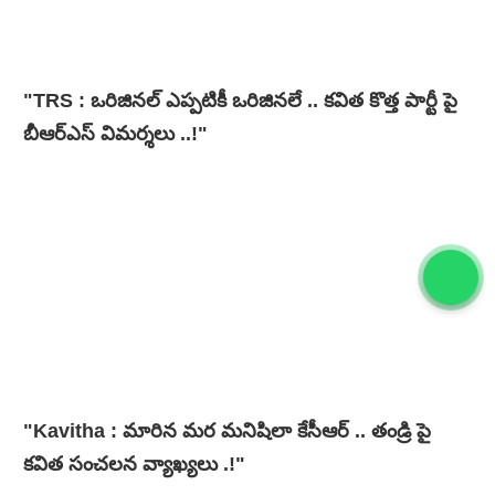
"TRS : ఒరిజినల్ ఎప్పటికీ ఒరిజినలే .. కవిత కొత్త పార్టీ పై
బీఆర్ఎస్ విమర్శలు ..!"
"Kavitha : మారిన మర మనిషిలా కేసీఆర్‌ .. తండ్రి పై
కవిత సంచలన వ్యాఖ్యలు .!"