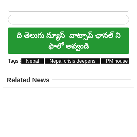
ది తెలుగు న్యూస్
వాట్సాప్ ఛానల్ ని
ఫాలో అవ్వండి
Tags :
Nepal
Nepal crisis deepens
PM house
Related News