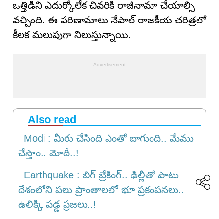
ఒత్తిడిని ఎదుర్కోలేక చివరికి రాజీనామా చేయాల్సి
వచ్చింది. ఈ పరిణామాలు నేపాల్ రాజకీయ చరిత్రలో
కీలక మలుపుగా నిలుస్తున్నాయి.
Also read
Modi : మీరు చేసింది ఎంతో బాగుంది.. మేము
చేస్తాం.. మోదీ..!
Earthquake : బిగ్ బ్రేకింగ్‌.. ఢిల్లీతో పాటు
దేశంలోని ప‌లు ప్రాంతాల‌లో భూ ప్రకంప‌న‌లు..
ఉలిక్కి ప‌డ్డ ప్ర‌జ‌లు..!