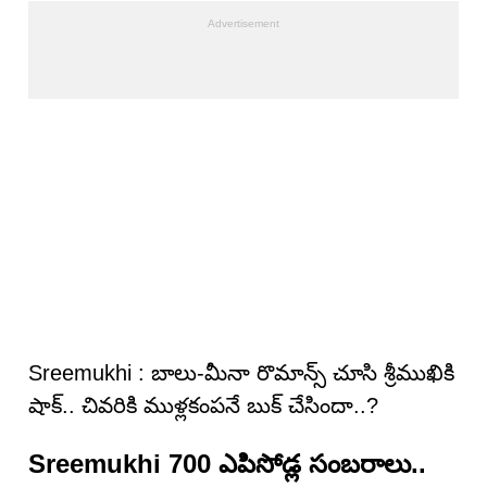
Sreemukhi : బాలు-మీనా రొమాన్స్ చూసి శ్రీముఖికి
షాక్.. చివరికి ముళ్లకంపనే బుక్ చేసిందా..?
Sreemukhi 700 ఎపిసోడ్ల సంబరాలు..