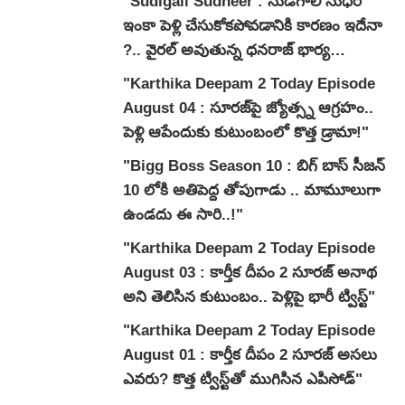
"Sudigali Sudheer : సుడిగాలి సుధీర్
ఇంకా పెళ్లి చేసుకోకపోవడానికి కారణం ఇదేనా
?.. వైరల్ అవుతున్న ధనరాజ్ భార్య
వ్యాఖ్యలు.."
"Karthika Deepam 2 Today Episode
August 04 : సూరజ్‌పై జ్యోత్స్న ఆగ్రహం..
పెళ్లి ఆపేందుకు కుటుంబంలో కొత్త డ్రామా!"
"Bigg Boss Season 10 : బిగ్ బాస్ సీజన్
10 లోకి అతిపెద్ద తోపుగాడు .. మామూలుగా
ఉండదు ఈ సారి..!"
"Karthika Deepam 2 Today Episode
August 03 : కార్తీక దీపం 2 సూరజ్ అనాథ
అని తెలిసిన కుటుంబం.. పెళ్లిపై భారీ ట్విస్ట్"
"Karthika Deepam 2 Today Episode
August 01 : కార్తీక దీపం 2 సూరజ్ అసలు
ఎవరు? కొత్త ట్విస్ట్‌తో ముగిసిన ఎపిసోడ్"