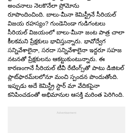
అంచనాలు నెలకొనేలా ప్రోమోను
రూపొందించింది. బాలు-మీనా కెమిస్ట్రీనే సీరియల్
విజయ రహస్యం? గుండెనిండా గుడిగంటలు
సీరియల్ విజయంలో బాలు-మీనా జంట పాత్ర చాలా
కీలకమని ప్రేక్షకులు భావిస్తున్నారు. భావోద్వేగ
సన్నివేశాలైనా, సరదా సన్నివేశాలైనా ఇద్దరూ సహజ
నటనతో ప్రేక్షకులను ఆకట్టుకుంటున్నారు. ఈ
కారణంగానే సీరియల్ టీవీ రేటింగ్స్‌తో పాటు డిజిటల్
ప్లాట్‌ఫారమ్‌లలోనూ మంచి స్పందన పొందుతోంది.
ఇప్పుడు అదే కెమిస్ట్రీ స్టార్ మా వేదికపైనా
కనిపించడంతో అభిమానుల ఆసక్తి మరింత పెరిగింది.