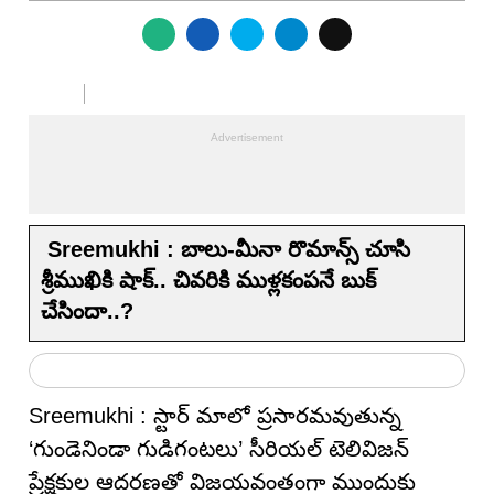
Sreemukhi : బాలు-మీనా రొమాన్స్ చూసి
శ్రీముఖికి షాక్.. చివరికి ముళ్లకంపనే బుక్
చేసిందా..?
Sreemukhi : స్టార్ మాలో ప్రసారమవుతున్న
‘గుండెనిండా గుడిగంటలు’ సీరియల్ టెలివిజన్
ప్రేక్షకుల ఆదరణతో విజయవంతంగా ముందుకు