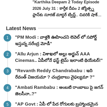
"Karthika Deepam 2 Today Episode
2026 July 31 : కార్తీక దీపం 2 జ్యోత్స్న
ప్లాన్‌కు సూరజ్ మాస్టర్ ట్విస్ట్.. చివరికి షాక్
ఆమెకే!"
Latest News
"PM Modi : వాళ్లకి ఊహించని లెవెల్ లో సపోర్ట్
ఇస్తున్న నరేంద్ర మోడీ"
"Allu Arjun : విశాఖలో అల్లు అర్జున్ AAA
Cinemas.. ఏపీలోనే ఫస్ట్ టైమ్ ఇలాంటి థియేటర్!"
"Revanth Reddy Chandrababu : ఇది
రేవంత్ విజయమా ? చంద్రబాబు వైఫల్యమా ?"
"Ambati Rambabu : అంబటి రాంబాబు పై జగన్
జెలసీనా..?"
"AP Govt : ఏపీ లో పేద రోగులకు బ్రహ్మాండమైన