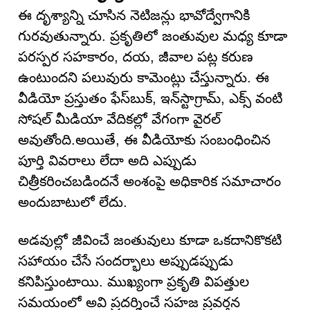
ఈ దృశ్యాన్ని చూసిన నెటిజన్లు భావోద్వేగానికి
గురవుతున్నారు. ప్రకృతిలో జంతువుల మధ్య కూడా
పరస్పర సహకారం, దయ, జీవాల పట్ల కరుణ
ఉంటుందని పలువురు కామెంట్లు చేస్తున్నారు. ఈ
వీడియో ప్రస్తుతం ఫేస్‌బుక్, ఇన్‌స్టాగ్రామ్, ఎక్స్ వంటి
సోషల్ మీడియా వేదికల్లో వేగంగా వైరల్
అవుతోంది.అయితే, ఈ వీడియోకు సంబంధించిన
పూర్తి వివరాలు లేదా అది ఎప్పుడు
చిత్రీకరించబడిందనే అంశంపై అధికారిక సమాచారం
అందుబాటులో లేదు.
అడవుల్లో జీవించే జంతువులు కూడా ఒకదానికొకటి
సహాయం చేసే సందర్భాలు అప్పుడప్పుడు
కనిపిస్తుంటాయి. ముఖ్యంగా ప్రకృతి విపత్తుల
సమయంలో అవి ప్రదర్శించే సహజ ప్రవర్తన