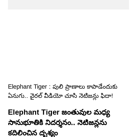
Elephant Tiger : పులి ప్రాణాలు కాపాడేందుకు
ఏనుగు.. వైరల్ వీడియో చూసి నెటిజన్లు ఫిదా!
Elephant Tiger జంతువుల మధ్య
సానుభూతికి నిదర్శనం.. నెటిజన్లను
కదిలించిన దృశ్యం