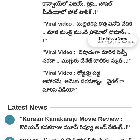
కాన్వాయ్‌లో విజయ్, త్రిష.. సోషల్
మీడియాలో హాట్ టాపిక్..!"
"Viral video : బుల్లితెరపై కొత్త వినోద వేదిక
.. మాజీ మంత్రి ముందే ప్రోమోలో రొమాన్స్ ..
The Telugu News
!"
మీకు నచ్చిన సైటుగా ఎంచుకోండి
"Viral Video : విషాదంగా మారిన సెల్ఫీ
సరదా .. ముగ్గురు టీనేజ్ బాలికల మృతి ..!"
"Viral Video : రోడ్డుపై పడ్డ
ఆహారమే..ఆమెకు పరమాన్నం ..వైరల్ గా
మారిన వీడియో"
Latest News
"Korean Kanakaraju Movie Review :
కొరియన్ కనకరాజు మూవీ రివ్యూ అండ్ రేటింగ్‌..!"