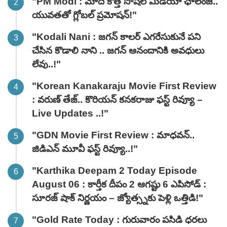
"PM Modi : మోదీ కొత్త సోషల్ మీడియా ఛాలెంజ్..
యువతతో గ్లోబల్ ప్రమోషన్!"
"Kodali Nani : జగన్ కాలర్ ఎగరేసుకునే పని
చేసిన కొడాలి నాని .. జగన్ ఆనందానికి అవధులు
లేవు..!"
"Korean Kanakaraju Movie First Review
: వరుణ్ తేజ్.. కొరియన్ కనకరాజు ఫస్ట్ రివ్యూ –
Live Updates ..!"
"GDN Movie First Review : మాధవన్..
జిడిఎన్ మూవీ ఫ‌స్ట్ రివ్యూ..!"
"Karthika Deepam 2 Today Episode
August 06 : కార్తీక దీపం 2 ఆగష్టు 6 ఎపిసోడ్ :
సూరజ్ షాక్ నిర్ణయం – జ్యోత్స్నకు పెళ్లి ఒత్తిడి!"
"Gold Rate Today : గురువారం పసిడి ధరలు