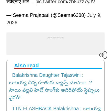
संवेदनाएं और…
pic.twitter.com/zb8uzz7yJV
— Seema Prajapati (@Seema6388)
July 9,
2026
Also read
Balakrishna Daughter Tejaswini :
బాలయ్య చిన్న కూతురు డ్యాన్స్ చూసారా..?
సాయి పల్లవి హిట్ సాంగ్‌కు అదిరిపోయే స్టెప్పులు
వైరల్!
TTN FLASHBACK Balakrishna : బాలయ్య