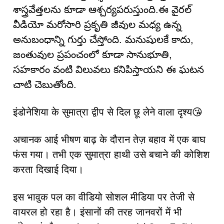
శాస్త్రవేత్తలను కూడా ఆశ్చర్యపరుస్తుంది.ఈ వైరల్
వీడియో మరోసారి ప్రకృతి జీవుల మధ్య ఉన్న
అనుబంధాన్ని గుర్తు చేస్తోంది. మనుషులకే కాదు,
జంతువుల ప్రపంచంలో కూడా సానుభూతి,
సహకారం వంటి విలువలు కనిపిస్తాయని ఈ ఘటన
చాటి చెబుతోంది.
इंडोनेशिया के सुमात्रा द्वीप से दिल छू लेने वाला दृश्य😘
अचानक आई भीषण बाढ़ के दौरान तेज़ बहाव में एक बाघ
फंस गया। तभी एक सुमात्रा हाथी उसे बचाने की कोशिश
करता दिखाई दिया।
इस भावुक पल का वीडियो सोशल मीडिया पर तेजी से
वायरल हो रहा है। इंसानों की तरह जानवरों में भी