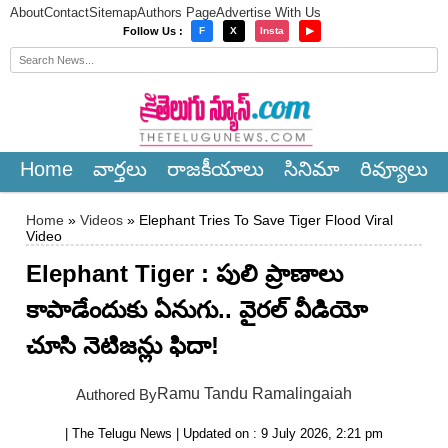
About
Contact
Sitemap
Authors Page
Advertise With Us
×
Follow Us :
F
X
Insta
▶
Home
వార్త‌లు
రాజ‌కీయాలు
సినిమా
రివ్యూలు
Home
»
Videos
» Elephant Tries To Save Tiger Flood Viral
Video
Elephant Tiger : పులి ప్రాణాలు
కాపాడేందుకు ఏనుగు.. వైరల్ వీడియో
చూసి నెటిజన్లు ఫిదా!
Ramu Tandu Ramalingaiah
Authored By
| The Telugu News | Updated on : 9 July 2026, 2:21 pm