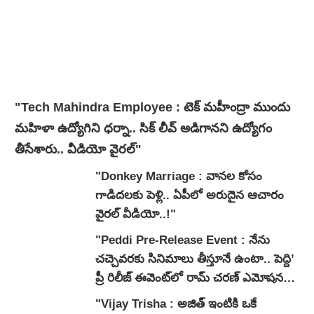
"Tech Mahindra Employee : టెక్ మహీంద్రా ముందు
మహిళా ఉద్యోగిని ధర్నా.. సిక్ లీవ్ అడిగానని ఉద్యోగం
తీసేశారు.. వీడియో వైర‌ల్‌"
"Donkey Marriage : వానల కోసం
గాడిదలకు పెళ్లి.. ఏపీలో అరుదైన ఆచారం
వైరల్ వీడియో..!"
"Peddi Pre-Release Event : నేను
చ‌చ్చెవ‌ర‌కు సినిమాలు తీస్తూనే ఉంటా.. పెద్ది’
ప్రీ రిలీజ్ ఈవెంట్‌లో రామ్ చరణ్ ఎమోషనల్
స్పీచ్.. వీడియో!"
"Vijay Trisha : అజిత్ ఇంటికి ఒకే