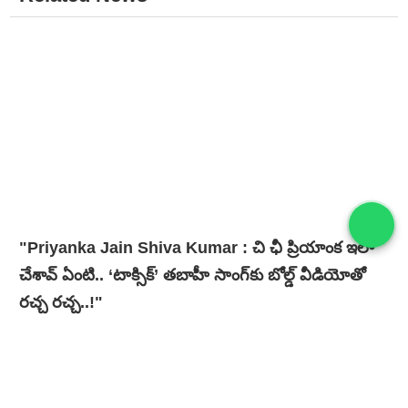
"Priyanka Jain Shiva Kumar : చి ఛీ ప్రియాంక ఇలా
చేశావ్ ఏంటి.. ‘టాక్సిక్’ తబాహీ సాంగ్‌కు బోల్డ్ వీడియోతో
ర‌చ్చ ర‌చ్చ‌..!"