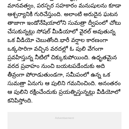
మానవత్వం, పరస్పర సహకారం మనుషులను కూడా
ఆశ్చర్యానికి గురిచేస్తుంది. అలాంటి అరుదైన ఘటన
తాజాగా ఇండోనేషియాలోని సుమత్రా ద్వీపంలో చోటు
చేసుకున్నట్లు సోషల్ మీడియాలో వైరల్ అవుతున్న
ఒక వీడియో చెబుతోంది.భారీ వర్షాల కారణంగా
ఒక్కసారిగా వచ్చిన వరదల్లో ఓ పులి వేగంగా
ప్రవహిస్తున్న నీటిలో చిక్కుకుపోయింది. ఉధృతమైన
వరద ప్రవాహం నుంచి బయటపడేందుకు అది
తీవ్రంగా పోరాడుతుండగా, సమీపంలో ఉన్న ఒక
సుమత్రా ఏనుగు ఆ పులిని గమనించింది. అనంతరం
ఆ పులిని రక్షించేందుకు ప్రయత్నిస్తున్నట్లు వీడియోలో
కనిపిస్తోంది.