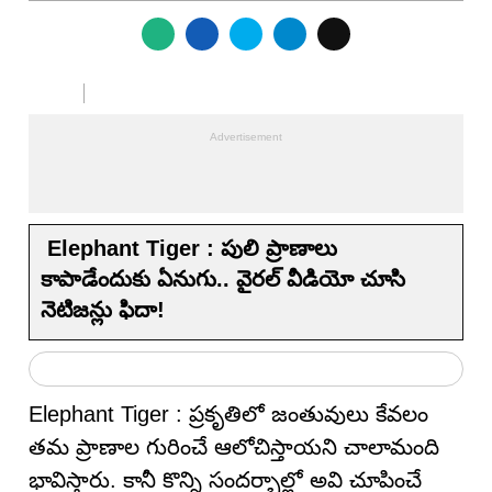
Elephant Tiger : పులి ప్రాణాలు
కాపాడేందుకు ఏనుగు.. వైరల్ వీడియో చూసి
నెటిజన్లు ఫిదా!
Elephant Tiger : ప్రకృతిలో జంతువులు కేవలం
తమ ప్రాణాల గురించే ఆలోచిస్తాయని చాలామంది
భావిస్తారు. కానీ కొన్ని సందర్భాల్లో అవి చూపించే