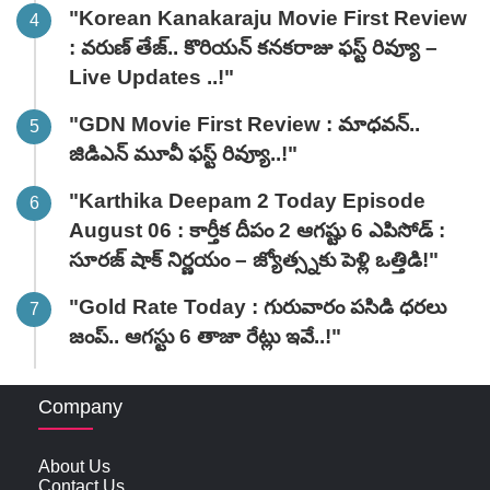
"Korean Kanakaraju Movie First Review
: వరుణ్ తేజ్.. కొరియన్ కనకరాజు ఫస్ట్ రివ్యూ –
Live Updates ..!"
"GDN Movie First Review : మాధవన్..
జిడిఎన్ మూవీ ఫ‌స్ట్ రివ్యూ..!"
"Karthika Deepam 2 Today Episode
August 06 : కార్తీక దీపం 2 ఆగష్టు 6 ఎపిసోడ్ :
సూరజ్ షాక్ నిర్ణయం – జ్యోత్స్నకు పెళ్లి ఒత్తిడి!"
"Gold Rate Today : గురువారం పసిడి ధరలు
జంప్.. ఆగస్టు 6 తాజా రేట్లు ఇవే..!"
Company
About Us
Contact Us