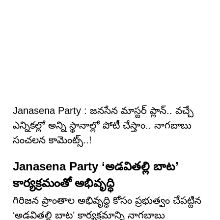
Janasena Party : జనసేన మాస్టర్ ప్లాన్.. వ‌చ్చే
ఎన్నిక‌ల్లో అన్ని స్థానాల్లో పోటీ చేస్తాం.. నాగ‌బాబు
సంచ‌ల‌న కామెంట్స్‌..!
Janasena Party ‘అడవితల్లి బాట’
కార్యక్రమంతో అభివృద్ధి
గిరిజన ప్రాంతాల అభివృద్ధి కోసం ప్రభుత్వం చేపట్టిన
‘అడవితల్లి బాట’ కార్యక్రమాన్ని నాగబాబు