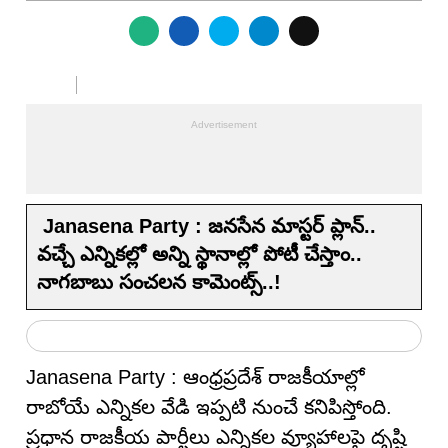
Janasena Party : జనసేన మాస్టర్ ప్లాన్..
వ‌చ్చే ఎన్నిక‌ల్లో అన్ని స్థానాల్లో పోటీ చేస్తాం..
నాగ‌బాబు సంచ‌ల‌న కామెంట్స్‌..!
Janasena Party : ఆంధ్రప్రదేశ్ రాజకీయాల్లో
రాబోయే ఎన్నికల వేడి ఇప్పటి నుంచే కనిపిస్తోంది.
ప్రధాన రాజకీయ పార్టీలు ఎన్నికల వ్యూహాలపై దృష్టి