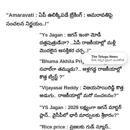
"Amaravati : ఏపీ ఉలిక్కిపడే బ్రేకింగ్ : అమరావతిపై
సంచలన నిర్ణయం..!"
"Ys Jagan : జగన్ ఇంకా మోడీ
దత్తపుత్రుడేనా? ..ఏపీ రాజకీయాల్లో మళ్లీ
మొదలైన ఆసక్తికర చర్చ..!"
The Telugu News
"Bhuma Akhila Priya : అఖిలప్రియకు
మీకు నచ్చిన సైటుగా ఎంచుకోండి
సవాల్‌గా తమ్ముడు?.. ఆళ్లగడ్డ రాజకీయాల్లో
కొత్త ట్విస్ట్ ?"
"Vijayasai Reddy : విజయసాయిరెడ్డి కొత్త
అడుగు.. రాజకీయాల్లో మరో సంచలనం?"
"YS Jagan : 2029 లక్ష్యంగా జగన్ మాస్టర్
ప్లాన్.. వైసీపీలో భారీ మార్పులకు శ్రీకారం?"
"Rice price : ప్రజలకు గుడ్ న్యూస్..