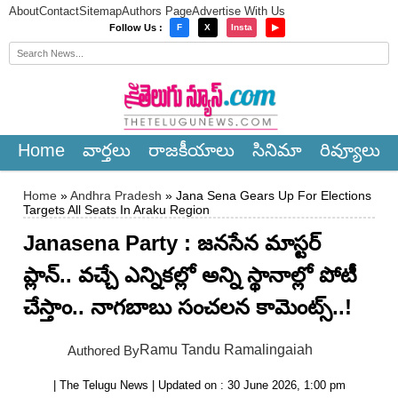
About
Contact
Sitemap
Authors Page
Advertise With Us
×
Follow Us :
F
X
Insta
▶
Home
వార్త‌లు
రాజ‌కీయాలు
సినిమా
రివ్యూలు
Home
»
Andhra Pradesh
» Jana Sena Gears Up For Elections
Targets All Seats In Araku Region
Janasena Party : జనసేన మాస్టర్
ప్లాన్.. వ‌చ్చే ఎన్నిక‌ల్లో అన్ని స్థానాల్లో పోటీ
చేస్తాం.. నాగ‌బాబు సంచ‌ల‌న కామెంట్స్‌..!
Ramu Tandu Ramalingaiah
Authored By
| The Telugu News | Updated on : 30 June 2026, 1:00 pm