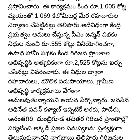
ప్రస్తావించారు. ఈ కార్యక్రమం కింద రూ.1,005 కోట్ల
వ్యయంతో 1,069 కిలోమీటర్ల మేర రహదారుల
నిర్మాణం చేపట్టినట్లు తెలిపారు.అదేవిధంగా కేంద్ర
ప్రభుత్వం అమలు చేస్తున్న పీఎం జన్మన్ పథకం
నిధుల నుంచి రూ.555 కోట్లు వినియోగించగా,
ఉపాధి హామీ పథకం కింద గిరిజన ప్రాంతాల
అభివృద్ధికి అత్యధికంగా రూ.2,525 కోట్లను ఖర్చు
చేసినట్లు వివరించారు. ఈ నిధుల ద్వారా
రహదారులు, మౌలిక సదుపాయాలు, గ్రామీణ
అభివృద్ధి కార్యక్రమాలు వేగంగా
అమలవుతున్నాయని ఆయన పేర్కొన్నారు. జనసేన
అధినేత పవన్ కళ్యాణ్ ఇప్పటికే అరకు, పాడేరు,
అనంతగిరి, డుంబ్రిగూడ తదితర గిరిజన ప్రాంతాల్లో
పర్యటించి అక్కడి ప్రజల సమస్యలను ప్రత్యక్షంగా
తెలుసుకున్నారని నాగబాబు తెలిపారు.గిరిజనుల