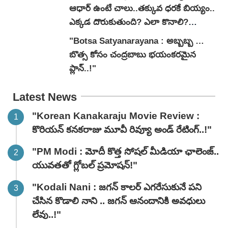
ఆధార్ ఉంటే చాలు..తక్కువ ధరకే బియ్యం..
ఎక్కడ దొరుకుతుంది? ఎలా కొనాలి?
వివరాలివే.."
"Botsa Satyanarayana : అబ్బబ్బ …
బొత్స కోసం చంద్రబాబు భయంకరమైన
ప్లాన్..!"
Latest News
"Korean Kanakaraju Movie Review :
కొరియన్ కనకరాజు మూవీ రివ్యూ అండ్ రేటింగ్‌..!"
"PM Modi : మోదీ కొత్త సోషల్ మీడియా ఛాలెంజ్..
యువతతో గ్లోబల్ ప్రమోషన్!"
"Kodali Nani : జగన్ కాలర్ ఎగరేసుకునే పని
చేసిన కొడాలి నాని .. జగన్ ఆనందానికి అవధులు
లేవు..!"