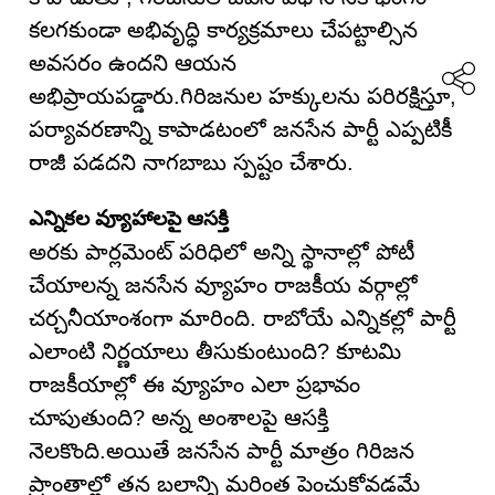
కలగకుండా అభివృద్ధి కార్యక్రమాలు చేపట్టాల్సిన
అవసరం ఉందని ఆయన
అభిప్రాయపడ్డారు.గిరిజనుల హక్కులను పరిరక్షిస్తూ,
పర్యావరణాన్ని కాపాడటంలో జనసేన పార్టీ ఎప్పటికీ
రాజీ పడదని నాగబాబు స్పష్టం చేశారు.
ఎన్నికల వ్యూహాలపై ఆసక్తి
అరకు పార్లమెంట్ పరిధిలో అన్ని స్థానాల్లో పోటీ
చేయాలన్న జనసేన వ్యూహం రాజకీయ వర్గాల్లో
చర్చనీయాంశంగా మారింది. రాబోయే ఎన్నికల్లో పార్టీ
ఎలాంటి నిర్ణయాలు తీసుకుంటుంది? కూటమి
రాజకీయాల్లో ఈ వ్యూహం ఎలా ప్రభావం
చూపుతుంది? అన్న అంశాలపై ఆసక్తి
నెలకొంది.అయితే జనసేన పార్టీ మాత్రం గిరిజన
ప్రాంతాల్లో తన బలాన్ని మరింత పెంచుకోవడమే