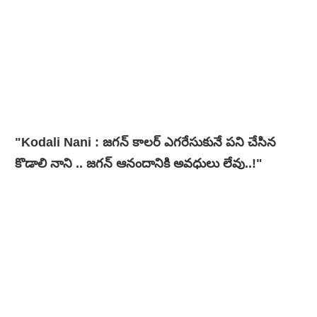
"Kodali Nani : జగన్ కాలర్ ఎగరేసుకునే పని చేసిన
కొడాలి నాని .. జగన్ ఆనందానికి అవధులు లేవు..!"