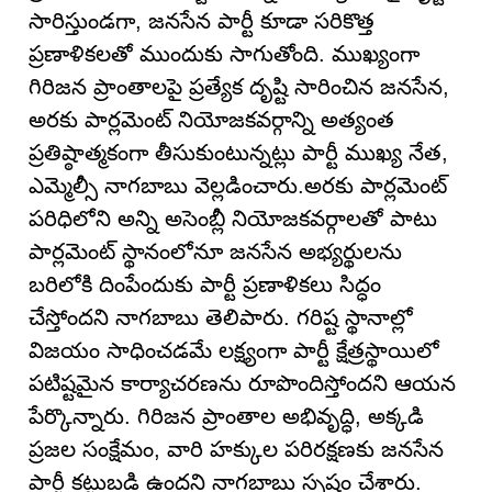
సారిస్తుండగా, జనసేన పార్టీ కూడా సరికొత్త
ప్రణాళికలతో ముందుకు సాగుతోంది. ముఖ్యంగా
గిరిజన ప్రాంతాలపై ప్రత్యేక దృష్టి సారించిన జనసేన,
అరకు పార్లమెంట్ నియోజకవర్గాన్ని అత్యంత
ప్రతిష్ఠాత్మకంగా తీసుకుంటున్నట్లు పార్టీ ముఖ్య నేత,
ఎమ్మెల్సీ నాగబాబు వెల్లడించారు.అరకు పార్లమెంట్
పరిధిలోని అన్ని అసెంబ్లీ నియోజకవర్గాలతో పాటు
పార్లమెంట్ స్థానంలోనూ జనసేన అభ్యర్థులను
బరిలోకి దింపేందుకు పార్టీ ప్రణాళికలు సిద్ధం
చేస్తోందని నాగబాబు తెలిపారు. గరిష్ట స్థానాల్లో
విజయం సాధించడమే లక్ష్యంగా పార్టీ క్షేత్రస్థాయిలో
పటిష్టమైన కార్యాచరణను రూపొందిస్తోందని ఆయన
పేర్కొన్నారు. గిరిజన ప్రాంతాల అభివృద్ధి, అక్కడి
ప్రజల సంక్షేమం, వారి హక్కుల పరిరక్షణకు జనసేన
పార్టీ కట్టుబడి ఉందని నాగబాబు స్పష్టం చేశారు.