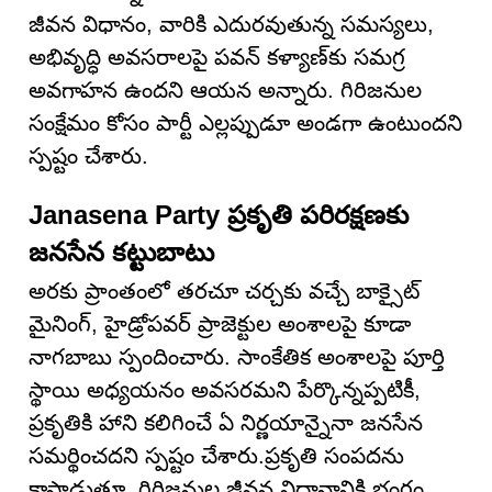
జీవన విధానం, వారికి ఎదురవుతున్న సమస్యలు,
అభివృద్ధి అవసరాలపై పవన్ కళ్యాణ్‌కు సమగ్ర
అవగాహన ఉందని ఆయన అన్నారు. గిరిజనుల
సంక్షేమం కోసం పార్టీ ఎల్లప్పుడూ అండగా ఉంటుందని
స్పష్టం చేశారు.
Janasena Party ప్రకృతి పరిరక్షణకు
జనసేన కట్టుబాటు
అరకు ప్రాంతంలో తరచూ చర్చకు వచ్చే బాక్సైట్
మైనింగ్, హైడ్రోపవర్ ప్రాజెక్టుల అంశాలపై కూడా
నాగబాబు స్పందించారు. సాంకేతిక అంశాలపై పూర్తి
స్థాయి అధ్యయనం అవసరమని పేర్కొన్నప్పటికీ,
ప్రకృతికి హాని కలిగించే ఏ నిర్ణయాన్నైనా జనసేన
సమర్థించదని స్పష్టం చేశారు.ప్రకృతి సంపదను
కాపాడుతూ, గిరిజనుల జీవన విధానానికి భంగం