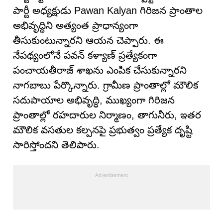
పార్టీ అధ్యక్షుడు Pawan Kalyan గిరిజన ప్రాంతాల
అభివృద్ధిని అత్యంత ప్రాధాన్యంగా
తీసుకుంటున్నారని ఆయన చెప్పారు. ఈ
నేపథ్యంలోనే పవన్ కళ్యాణ్ ప్రత్యేకంగా
పంచాయతీరాజ్ శాఖను ఎంపిక చేసుకున్నారని
నాగబాబు పేర్కొన్నారు. గ్రామీణ ప్రాంతాల్లో మౌలిక
సదుపాయాల అభివృద్ధి, ముఖ్యంగా గిరిజన
ప్రాంతాల్లో రహదారుల నిర్మాణం, తాగునీరు, ఇతర
మౌలిక వసతుల కల్పనపై ప్రభుత్వం ప్రత్యేక దృష్టి
సారిస్తోందని తెలిపారు.