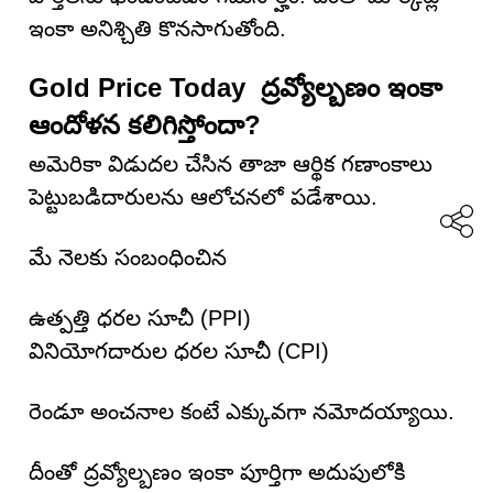
ఇంకా అనిశ్చితి కొనసాగుతోంది.
Gold Price Today ద్రవ్యోల్బణం ఇంకా
ఆందోళన కలిగిస్తోందా?
అమెరికా విడుదల చేసిన తాజా ఆర్థిక గణాంకాలు
పెట్టుబడిదారులను ఆలోచనలో పడేశాయి.
మే నెలకు సంబంధించిన
ఉత్పత్తి ధరల సూచీ (PPI)
వినియోగదారుల ధరల సూచీ (CPI)
రెండూ అంచనాల కంటే ఎక్కువగా నమోదయ్యాయి.
దీంతో ద్రవ్యోల్బణం ఇంకా పూర్తిగా అదుపులోకి