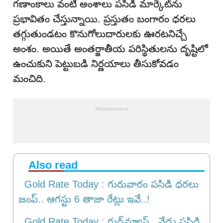
గణాంకాలు వంటి అంశాలు పసిడి మార్కెట్‌ను
ప్రభావితం చేస్తున్నాయి. ప్రస్తుతం బంగారం ధరలు
తగ్గుతుండటం కొనుగోలుదారులకు ఊరటనిచ్చే
అంశం. అయితే అంతర్జాతీయ పరిస్థితులను దృష్టిలో
ఉంచుకుని పెట్టుబడి నిర్ణయాలు తీసుకోవడం
మంచిది.
Also read
Gold Rate Today : గురువారం పసిడి ధరలు
జంప్.. ఆగస్టు 6 తాజా రేట్లు ఇవే..!
Gold Rate Today : గుడ్‌న్యూస్‌.. నేడు పసిడి