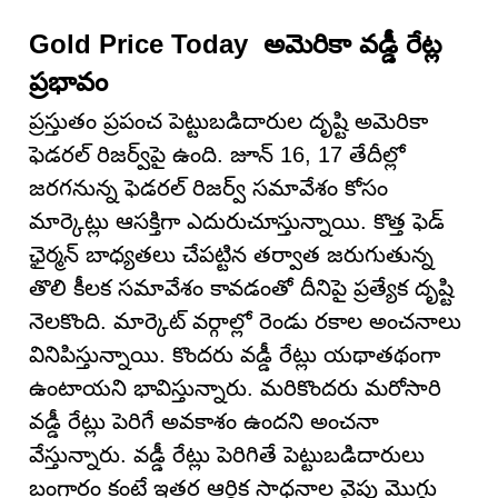
Gold Price Today అమెరికా వడ్డీ రేట్ల
ప్రభావం
ప్రస్తుతం ప్రపంచ పెట్టుబడిదారుల దృష్టి అమెరికా
ఫెడరల్ రిజర్వ్‌పై ఉంది. జూన్ 16, 17 తేదీల్లో
జరగనున్న ఫెడరల్ రిజర్వ్ సమావేశం కోసం
మార్కెట్లు ఆసక్తిగా ఎదురుచూస్తున్నాయి. కొత్త ఫెడ్
ఛైర్మన్ బాధ్యతలు చేపట్టిన తర్వాత జరుగుతున్న
తొలి కీలక సమావేశం కావడంతో దీనిపై ప్రత్యేక దృష్టి
నెలకొంది. మార్కెట్ వర్గాల్లో రెండు రకాల అంచనాలు
వినిపిస్తున్నాయి. కొందరు వడ్డీ రేట్లు యథాతథంగా
ఉంటాయని భావిస్తున్నారు. మరికొందరు మరోసారి
వడ్డీ రేట్లు పెరిగే అవకాశం ఉందని అంచనా
వేస్తున్నారు. వడ్డీ రేట్లు పెరిగితే పెట్టుబడిదారులు
బంగారం కంటే ఇతర ఆర్థిక సాధనాల వైపు మొగ్గు