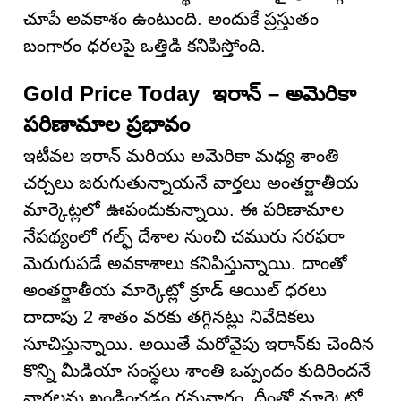
చూపే అవకాశం ఉంటుంది. అందుకే ప్రస్తుతం
బంగారం ధరలపై ఒత్తిడి కనిపిస్తోంది.
Gold Price Today ఇరాన్ – అమెరికా
పరిణామాల ప్రభావం
ఇటీవల ఇరాన్ మరియు అమెరికా మధ్య శాంతి
చర్చలు జరుగుతున్నాయనే వార్తలు అంతర్జాతీయ
మార్కెట్లలో ఊపందుకున్నాయి. ఈ పరిణామాల
నేపథ్యంలో గల్ఫ్ దేశాల నుంచి చమురు సరఫరా
మెరుగుపడే అవకాశాలు కనిపిస్తున్నాయి. దాంతో
అంతర్జాతీయ మార్కెట్లో క్రూడ్ ఆయిల్ ధరలు
దాదాపు 2 శాతం వరకు తగ్గినట్లు నివేదికలు
సూచిస్తున్నాయి. అయితే మరోవైపు ఇరాన్‌కు చెందిన
కొన్ని మీడియా సంస్థలు శాంతి ఒప్పందం కుదిరిందనే
వార్తలను ఖండించడం గమనార్హం. దీంతో మార్కెట్లో