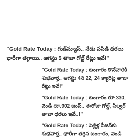
"Gold Rate Today : గుడ్‌న్యూస్‌.. నేడు పసిడి ధరలు
భారీగా తగ్గాయి.. ఆగస్టు 5 తాజా గోల్డ్ రేట్లు ఇవే!"
"Gold Rate Today : బంగారం కొనేవారికి
శుభవార్త.. ఆగస్టు 4న 22, 24 క్యారెట్ల తాజా
రేట్లు ఇవే!"
"Gold Rate Today : బంగారం రూ.330,
వెండి రూ.902 జంప్.. ఈరోజు గోల్డ్, సిల్వర్
తాజా ధరలు ఇవే..!"
"Gold Rate Today : పెళ్లిళ్ల సీజన్‌కు
శుభవార్త.. భారీగా తగ్గిన బంగారం, వెండి