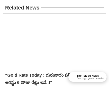
Related News
"Gold Rate Today : గురువారం పసిడి ధరలు జంప్..
The Telugu News
మీకు నచ్చిన సైటుగా ఎంచుకోండి
ఆగస్టు 6 తాజా రేట్లు ఇవే..!"