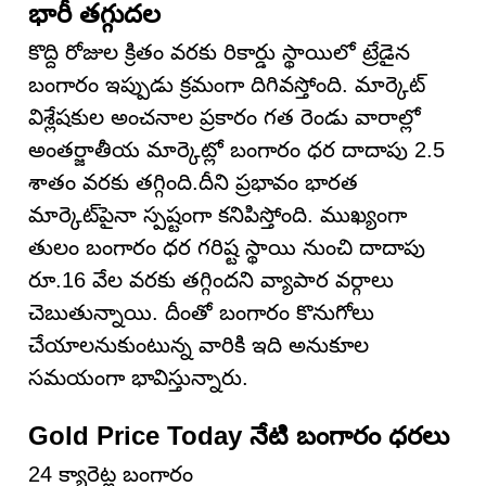
భారీ తగ్గుదల
కొద్ది రోజుల క్రితం వరకు రికార్డు స్థాయిలో ట్రేడైన
బంగారం ఇప్పుడు క్రమంగా దిగివస్తోంది. మార్కెట్
విశ్లేషకుల అంచనాల ప్రకారం గత రెండు వారాల్లో
అంతర్జాతీయ మార్కెట్లో బంగారం ధర దాదాపు 2.5
శాతం వరకు తగ్గింది.దీని ప్రభావం భారత
మార్కెట్‌పైనా స్పష్టంగా కనిపిస్తోంది. ముఖ్యంగా
తులం బంగారం ధర గరిష్ట స్థాయి నుంచి దాదాపు
రూ.16 వేల వరకు తగ్గిందని వ్యాపార వర్గాలు
చెబుతున్నాయి. దీంతో బంగారం కొనుగోలు
చేయాలనుకుంటున్న వారికి ఇది అనుకూల
సమయంగా భావిస్తున్నారు.
Gold Price Today నేటి బంగారం ధరలు
24 క్యారెట్ల బంగారం