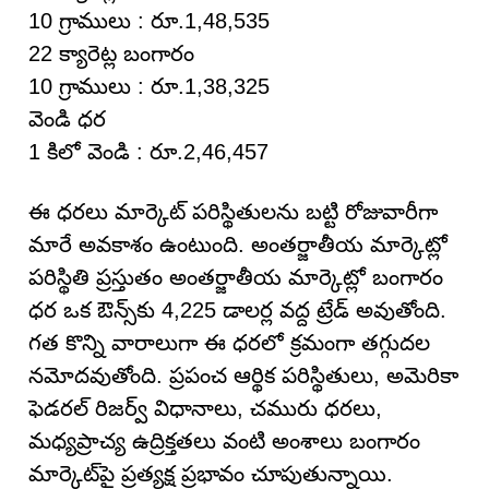
10 గ్రాములు : రూ.1,48,535
22 క్యారెట్ల బంగారం
10 గ్రాములు : రూ.1,38,325
వెండి ధర
1 కిలో వెండి : రూ.2,46,457
ఈ ధరలు మార్కెట్ పరిస్థితులను బట్టి రోజువారీగా
మారే అవకాశం ఉంటుంది. అంతర్జాతీయ మార్కెట్లో
పరిస్థితి ప్రస్తుతం అంతర్జాతీయ మార్కెట్లో బంగారం
ధర ఒక ఔన్స్‌కు 4,225 డాలర్ల వద్ద ట్రేడ్ అవుతోంది.
గత కొన్ని వారాలుగా ఈ ధరలో క్రమంగా తగ్గుదల
నమోదవుతోంది. ప్రపంచ ఆర్థిక పరిస్థితులు, అమెరికా
ఫెడరల్ రిజర్వ్ విధానాలు, చమురు ధరలు,
మధ్యప్రాచ్య ఉద్రిక్తతలు వంటి అంశాలు బంగారం
మార్కెట్‌పై ప్రత్యక్ష ప్రభావం చూపుతున్నాయి.