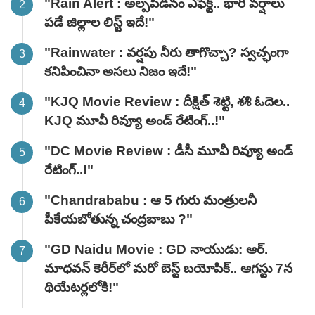
"Rain Alert : అల్పపీడనం ఎఫెక్ట్.. భారీ వర్షాలు
పడే జిల్లాల లిస్ట్ ఇదే!"
"Rainwater : వర్షపు నీరు తాగొచ్చా? స్వచ్ఛంగా
కనిపించినా అసలు నిజం ఇదే!"
"KJQ Movie Review : దీక్షిత్ శెట్టి, శశి ఓదెల..
KJQ మూవీ రివ్యూ అండ్ రేటింగ్‌..!"
"DC Movie Review : డీసీ మూవీ రివ్యూ అండ్
రేటింగ్‌..!"
"Chandrababu : ఆ 5 గురు మంత్రులనీ
పీకేయబోతున్న చంద్రబాబు ?"
"GD Naidu Movie : GD నాయుడు: ఆర్.
మాధవన్‌ కెరీర్‌లో మరో బెస్ట్ బయోపిక్.. ఆగస్టు 7న
థియేటర్లలోకి!"