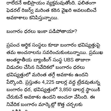
రాలేదనే అభిప్రాయం వ్యక్తమవుతోంది. ఫలితంగా
ఫెడరల్ రిజర్వ్ మరింత కఠిన వైఖరి అవలంబించే
అవకాశాలు కనిపిస్తున్నాయి.
బంగారం ధరలు ఇంకా పడిపోతాయా?
ప్రపంచ ఆర్థిక సంస్థలు కూడా బంగారం భవిష్యత్తుపై
తమ అంచనాలను సవరించుకుంటున్నాయి. ప్రముఖ
అంతర్జాతీయ బ్యాంకింగ్ సంస్థ UBS తాజాగా
విడుదల చేసిన నివేదికలో బంగారం ధరలు
భవిష్యత్తులో మరింత తగ్గే అవకాశం ఉందని
పేర్కొంది. ప్రస్తుతం 4,225 డాలర్ల వద్ద ట్రేడవుతున్న
బంగారం ధర, భవిష్యత్తులో 3,850 డాలర్ల స్థాయికి
చేరుకునే అవకాశం ఉందని అంచనా వేసింది. ఈ
నివేదిక బంగారం మార్కెట్లో కొత్త చర్చలకు