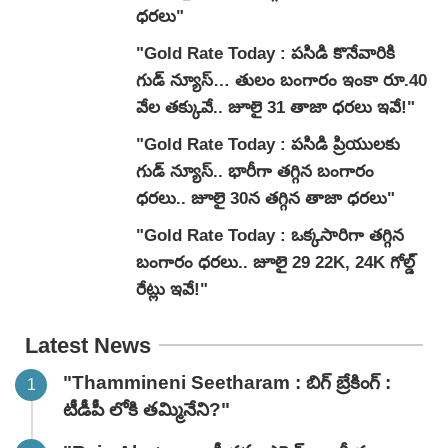
ధరలు"
"Gold Rate Today : ప‌సిడి కొనేవారికి
గుడ్ న్యూస్… తులం బంగారం ఇంకా రూ.40
వేల తక్కువే.. జూలై 31 తాజా ధరలు ఇవే!"
"Gold Rate Today : పసిడి ప్రియులకు
గుడ్ న్యూస్.. భారీగా తగ్గిన బంగారం
ధరలు.. జూలై 30న తగ్గిన తాజా ధరలు"
"Gold Rate Today : ఒక్కసారిగా తగ్గిన
బంగారం ధరలు.. జూలై 29 22K, 24K గోల్డ్
రేట్లు ఇవే!"
Latest News
"Thammineni Seetharam : బిగ్ బ్రేకింగ్ :
టీడీపీ లోకి తమ్మినేని?"