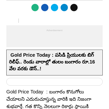
Gold Price Today : పసిడి ప్రియులకు బిగ్
రిలీఫ్.. రెండు వారాల్లో తులం బంగారం రూ.16
వేల వరకు డౌన్..!
Gold Price Today : బంగారం కొనుగోలు
చేయాలని ఎదురుచూస్తున్న వారికి ఇది నిజంగా
శుభవార్తే. గత కొన్ని నెలలుగా రికార్డు స్థాయికి