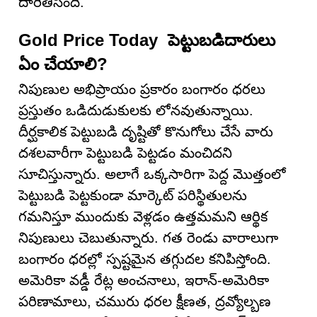
దారితీసింది.
Gold Price Today పెట్టుబడిదారులు
ఏం చేయాలి?
నిపుణుల అభిప్రాయం ప్రకారం బంగారం ధరలు
ప్రస్తుతం ఒడిదుడుకులకు లోనవుతున్నాయి.
దీర్ఘకాలిక పెట్టుబడి దృష్టితో కొనుగోలు చేసే వారు
దశలవారీగా పెట్టుబడి పెట్టడం మంచిదని
సూచిస్తున్నారు. అలాగే ఒక్కసారిగా పెద్ద మొత్తంలో
పెట్టుబడి పెట్టకుండా మార్కెట్ పరిస్థితులను
గమనిస్తూ ముందుకు వెళ్లడం ఉత్తమమని ఆర్థిక
నిపుణులు చెబుతున్నారు. గత రెండు వారాలుగా
బంగారం ధరల్లో స్పష్టమైన తగ్గుదల కనిపిస్తోంది.
అమెరికా వడ్డీ రేట్ల అంచనాలు, ఇరాన్-అమెరికా
పరిణామాలు, చమురు ధరల క్షీణత, ద్రవ్యోల్బణ