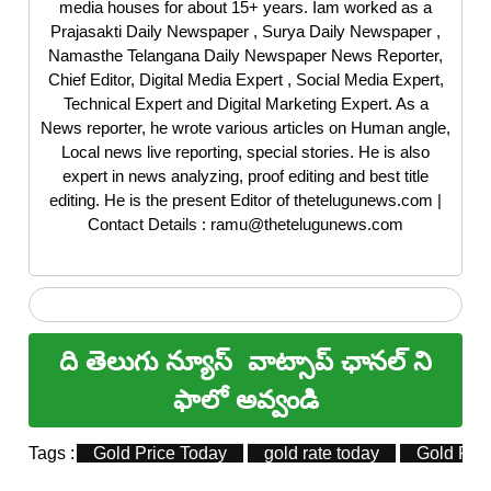
media houses for about 15+ years. Iam worked as a
Prajasakti Daily Newspaper , Surya Daily Newspaper ,
Namasthe Telangana Daily Newspaper News Reporter,
Chief Editor, Digital Media Expert , Social Media Expert,
Technical Expert and Digital Marketing Expert. As a
News reporter, he wrote various articles on Human angle,
Local news live reporting, special stories. He is also
expert in news analyzing, proof editing and best title
editing. He is the present Editor of thetelugunews.com |
Contact Details : ramu@thetelugunews.com
ది తెలుగు న్యూస్
వాట్సాప్ ఛానల్ ని
ఫాలో అవ్వండి
Tags :
Gold Price Today
gold rate today
Gold Rate