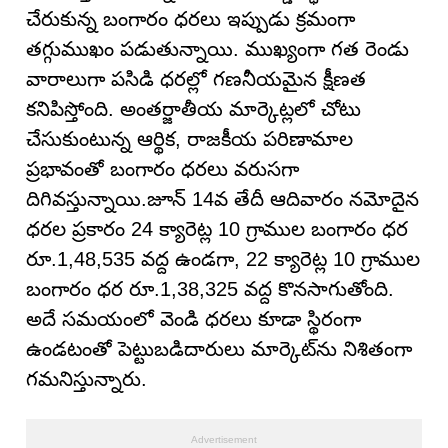
చేరుకున్న బంగారం ధరలు ఇప్పుడు క్రమంగా
తగ్గుముఖం పడుతున్నాయి. ముఖ్యంగా గత రెండు
వారాలుగా పసిడి ధరల్లో గణనీయమైన క్షీణత
కనిపిస్తోంది. అంతర్జాతీయ మార్కెట్లలో చోటు
చేసుకుంటున్న ఆర్థిక, రాజకీయ పరిణామాల
ప్రభావంతో బంగారం ధరలు వరుసగా
దిగివస్తున్నాయి.జూన్ 14వ తేదీ ఆదివారం నమోదైన
ధరల ప్రకారం 24 క్యారెట్ల 10 గ్రాముల బంగారం ధర
రూ.1,48,535 వద్ద ఉండగా, 22 క్యారెట్ల 10 గ్రాముల
బంగారం ధర రూ.1,38,325 వద్ద కొనసాగుతోంది.
అదే సమయంలో వెండి ధరలు కూడా స్థిరంగా
ఉండటంతో పెట్టుబడిదారులు మార్కెట్‌ను నిశితంగా
గమనిస్తున్నారు.