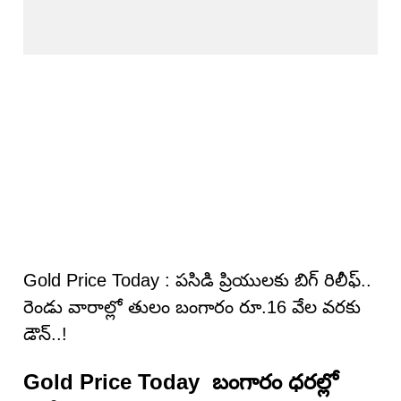
Gold Price Today : పసిడి ప్రియులకు బిగ్ రిలీఫ్..
రెండు వారాల్లో తులం బంగారం రూ.16 వేల వరకు
డౌన్..!
Gold Price Today బంగారం ధరల్లో