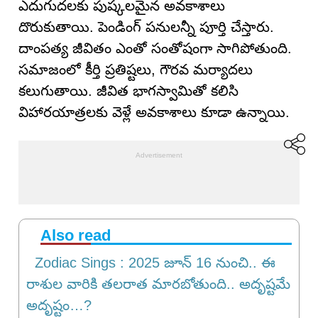
ఎదుగుదలకు పుష్కలమైన అవకాశాలు
దొరుకుతాయి. పెండింగ్ పనులన్నీ పూర్తి చేస్తారు.
దాంపత్య జీవితం ఎంతో సంతోషంగా సాగిపోతుంది.
సమాజంలో కీర్తి ప్రతిష్టలు, గౌరవ మర్యాదలు
కలుగుతాయి. జీవిత భాగస్వామితో కలిసి
విహారయాత్రలకు వెళ్లే అవకాశాలు కూడా ఉన్నాయి.
Also read
Zodiac Sings : 2025 జూన్ 16 నుంచి.. ఈ
రాశుల వారికి తలరాత మారబోతుంది.. అదృష్టమే
అదృష్టం…?