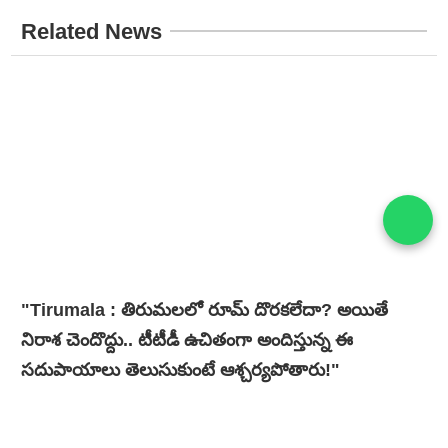
Related News
"Tirumala : తిరుమలలో రూమ్ దొరకలేదా? అయితే
నిరాశ చెందొద్దు.. టీటీడీ ఉచితంగా అందిస్తున్న ఈ
సదుపాయాలు తెలుసుకుంటే ఆశ్చర్యపోతారు!"