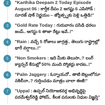
"Karthika Deepam 2 Today Episode
August 06 : కార్తీక దీపం 2 ఆగష్టు 6 ఎపిసోడ్ :
సూరజ్ షాక్ నిర్ణయం – జ్యోత్స్నకు పెళ్లి ఒత్తిడి!"
"Gold Rate Today : గురువారం పసిడి ధరలు
జంప్.. ఆగస్టు 6 తాజా రేట్లు ఇవే..!"
"Rain : వచ్చే 5 రోజులు జాగ్రత్త.. తెలుగు రాష్ట్రాల్లో
భారీ వ‌ర్షాలు..!"
"Non Smokers : ఇది మీకు తెలుసా..? లంగ్
క్యాన్సర్ కేసుల్లో 50% మంది స్మోకర్లు కాదట..!"
"Palm Jaggery : ఓర్నాయనో.. తాటి బెల్లంలోనూ
నకిలీనా..? గుర్తించడం మాత్రం చాలా ఈజీ!"
"Uppal : ఉప్పల్ నియోజకవర్గ అభివృద్ధిపై
పరమేశ్వర్‌రెడ్డి ఫోకస్.. కీలక పనులకు నిధుల విజ్ఞప్తి"