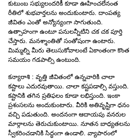
కుటుంబ సభ్యులందరికీ కూడా ఊహించలేనంత
రీతిలో శుభవార్తలను అందుకుంటారు. దాంపత్య
జీవితం ఎంతో అన్యోన్యంగా సాగుతుంది.
ఉత్సాహంగా ఉంటూ పనులన్నీటిని చక చక పూర్తి
చేస్తారు. మనశ్శాంతితో సంతోషంగా ఉంటారు.
మిమ్మల్ని మీరు తెలుసుకోవాలంటే ఏకాంతంగా కొంత
సమయం గడపాల్సి ఉంటుంది.
కన్యారాశి : వృత్తి జీవితంలో ఉన్నవారికి చాలా
కష్టాలు ఎదురవుతాయి. చాలా కష్టపడాల్సి వస్తుంది.
కష్టానికి తగిన ప్రతిఫలం కూడా లభిస్తుంది. ఇంకా
ప్రశంసలను అందుకుంటారు. వీరికి అతివృష్టిగా ధనం
వచ్చి పడుతుంది. అందనంగా ఆదాయపు వనరుల
మార్గాలను తెరుచుకుంటాయి. నూతన బాధ్యతలను
స్వీకరించడానికి సిద్ధంగా ఉండాలి. వ్యాపారంలో