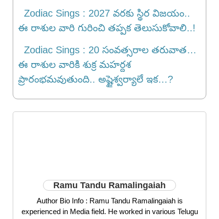
Zodiac Sings : 2027 వర‌కు స్థిర విజ‌యం..
ఈ రాశుల వారి గురించి త‌ప్ప‌క తెలుసుకోవాలి..!
Zodiac Sings : 20 సంవత్సరాల తరువాత…
ఈ రాశుల వారికి శుక్ర మహర్దశ
ప్రారంభమవుతుంది.. అష్టైశ్వర్యాలే ఇక…?
Ramu Tandu Ramalingaiah
Author Bio Info : Ramu Tandu Ramalingaiah is
experienced in Media field. He worked in various Telugu