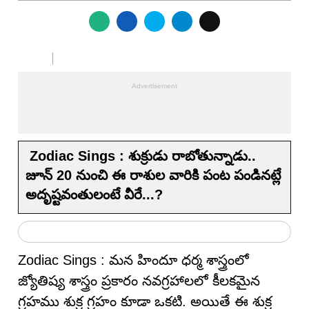
Zodiac Sings : శుక్రుడు రాబోతున్నాడు..
జూన్ 20 నుంచి ఈ రాశుల వారికి పంట పండినట్లే
అదృష్టవంతులంటే వీరే...?
Zodiac Sings : మన హిందూ ధర్మ శాస్త్రంలో
జ్యోతిష్య శాస్త్రం ప్రకారం నవగ్రహాలలో కీలకమైన
గ్రహము శుక్ర గ్రహం కూడా ఒకటి. అయితే ఈ శుక్ర