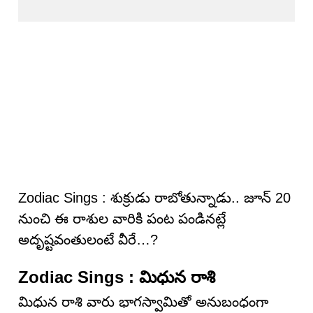
Zodiac Sings : శుక్రుడు రాబోతున్నాడు.. జూన్ 20
నుంచి ఈ రాశుల వారికి పంట పండినట్లే
అదృష్టవంతులంటే వీరే…?
Zodiac Sings : మిధున రాశి
మిధున రాశి వారు భాగస్వామితో అనుబంధంగా