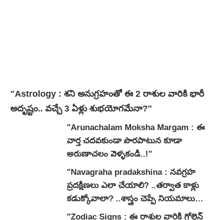
"Astrology : శని అనుగ్రహంతో ఈ 2 రాశుల వారికి భారీ
అదృష్టం.. వచ్చే 3 ఏళ్లు శుభయోగమేనా?"
"Arunachalam Moksha Margam : ఈ
వార్త చదవకుండా పొరపాటున కూడా
అరుణాచలం వెళ్ళకండి..!"
"Navagraha pradakshina : నవగ్రహ
ప్రదక్షిణలు ఎలా చేయాలి? ..తర్వాత కాళ్లు
కడుక్కోవాలా? ..శాస్త్రం చెప్పే నియమాలు
ఇవే..!"
"Zodiac Signs : ఈ రాశుల వారికి గోల్డెన్