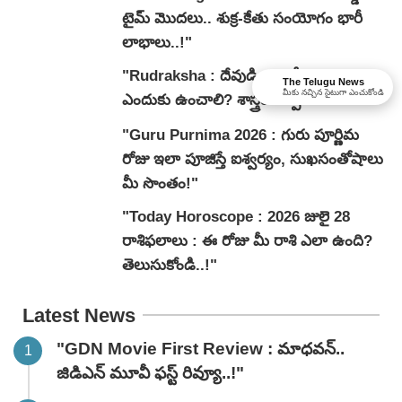
టైమ్ మొదలు.. శుక్ర-కేతు సంయోగం భారీ
లాభాలు..!"
"Rudraksha : దేవుడి గదిలో రుద్రాక్ష
The Telugu News
మీకు నచ్చిన సైటుగా ఎంచుకోండి
ఎందుకు ఉంచాలి? శాస్త్రం చెప్పేదేంటి?"
"Guru Purnima 2026 : గురు పూర్ణిమ
రోజు ఇలా పూజిస్తే ఐశ్వర్యం, సుఖసంతోషాలు
మీ సొంతం!"
"Today Horoscope : 2026 జులై 28
రాశిఫలాలు : ఈ రోజు మీ రాశి ఎలా ఉంది?
తెలుసుకోండి..!"
Latest News
"GDN Movie First Review : మాధవన్..
జిడిఎన్ మూవీ ఫ‌స్ట్ రివ్యూ..!"