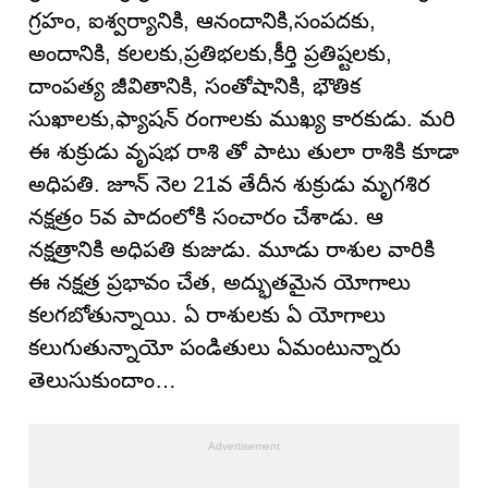
గ్రహం, ఐశ్వర్యానికి, ఆనందానికి,సంపదకు,
అందానికి, కలలకు,ప్రతిభలకు,కీర్తి ప్రతిష్టలకు,
దాంపత్య జీవితానికి, సంతోషానికి, భౌతిక
సుఖాలకు,ఫ్యాషన్ రంగాలకు ముఖ్య కారకుడు. మరి
ఈ శుక్రుడు వృషభ రాశి తో పాటు తులా రాశికి కూడా
అధిపతి. జూన్ నెల 21వ తేదీన శుక్రుడు మృగశిర
నక్షత్రం 5వ పాదంలోకి సంచారం చేశాడు. ఆ
నక్షత్రానికి అధిపతి కుజుడు. మూడు రాశుల వారికి
ఈ నక్షత్ర ప్రభావం చేత, అద్భుతమైన యోగాలు
కలగబోతున్నాయి. ఏ రాశులకు ఏ యోగాలు
కలుగుతున్నాయో పండితులు ఏమంటున్నారు
తెలుసుకుందాం…