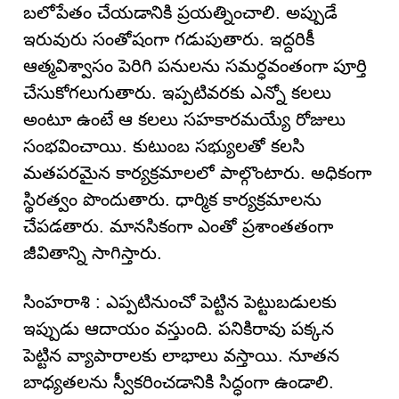
బలోపేతం చేయడానికి ప్రయత్నించాలి. అప్పుడే
ఇరువురు సంతోషంగా గడుపుతారు. ఇద్దరికీ
ఆత్మవిశ్వాసం పెరిగి పనులను సమర్ధవంతంగా పూర్తి
చేసుకోగలుగుతారు. ఇప్పటివరకు ఎన్నో కలలు
అంటూ ఉంటే ఆ కలలు సహకారమయ్యే రోజులు
సంభవించాయి. కుటుంబ సభ్యులతో కలసి
మతపరమైన కార్యక్రమాలలో పాల్గొంటారు. అధికంగా
స్థిరత్వం పొందుతారు. ధార్మిక కార్యక్రమాలను
చేపడతారు. మానసికంగా ఎంతో ప్రశాంతతంగా
జీవితాన్ని సాగిస్తారు.
సింహరాశి : ఎప్పటినుంచో పెట్టిన పెట్టుబడులకు
ఇప్పుడు ఆదాయం వస్తుంది. పనికిరావు పక్కన
పెట్టిన వ్యాపారాలకు లాభాలు వస్తాయి. నూతన
బాధ్యతలను స్వీకరించడానికి సిద్ధంగా ఉండాలి.