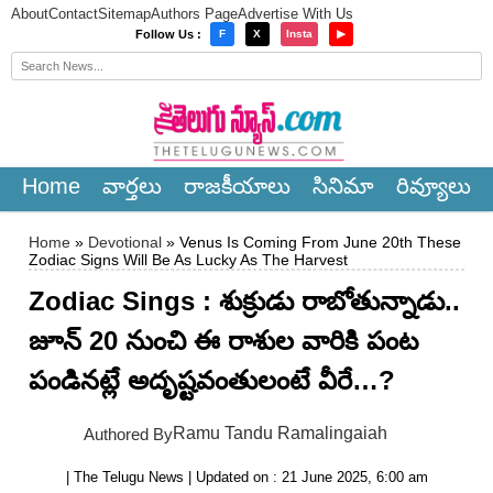
About
Contact
Sitemap
Authors Page
Advertise With Us
×
Follow Us :
F
X
Insta
▶
Home
వార్త‌లు
రాజ‌కీయాలు
సినిమా
రివ్యూలు
Home
»
Devotional
» Venus Is Coming From June 20th These
Zodiac Signs Will Be As Lucky As The Harvest
Zodiac Sings : శుక్రుడు రాబోతున్నాడు..
జూన్ 20 నుంచి ఈ రాశుల వారికి పంట
పండినట్లే అదృష్టవంతులంటే వీరే…?
Ramu Tandu Ramalingaiah
Authored By
| The Telugu News | Updated on : 21 June 2025, 6:00 am