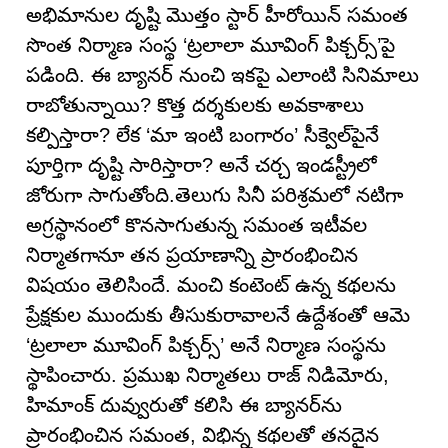
అభిమానుల దృష్టి మొత్తం స్టార్ హీరోయిన్ సమంత
సొంత నిర్మాణ సంస్థ ‘ట్రలాలా మూవింగ్ పిక్చర్స్’పై
పడింది. ఈ బ్యానర్ నుంచి ఇకపై ఎలాంటి సినిమాలు
రాబోతున్నాయి? కొత్త దర్శకులకు అవకాశాలు
కల్పిస్తారా? లేక ‘మా ఇంటి బంగారం’ సీక్వెల్‌పైనే
పూర్తిగా దృష్టి సారిస్తారా? అనే చర్చ ఇండస్ట్రీలో
జోరుగా సాగుతోంది.తెలుగు సినీ పరిశ్రమలో నటిగా
అగ్రస్థానంలో కొనసాగుతున్న సమంత ఇటీవల
నిర్మాతగానూ తన ప్రయాణాన్ని ప్రారంభించిన
విషయం తెలిసిందే. మంచి కంటెంట్ ఉన్న కథలను
ప్రేక్షకుల ముందుకు తీసుకురావాలనే ఉద్దేశంతో ఆమె
‘ట్రలాలా మూవింగ్ పిక్చర్స్’ అనే నిర్మాణ సంస్థను
స్థాపించారు. ప్రముఖ నిర్మాతలు రాజ్ నిడిమోరు,
హిమాంక్ దువ్వురుతో కలిసి ఈ బ్యానర్‌ను
ప్రారంభించిన సమంత, విభిన్న కథలతో తనదైన