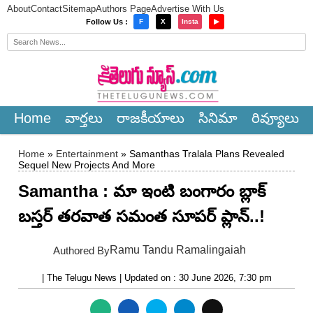
About
Contact
Sitemap
Authors Page
Advertise With Us
×
Follow Us :
F
X
Insta
▶
Home
వార్త‌లు
రాజ‌కీయాలు
సినిమా
రివ్యూలు
Home
»
Entertainment
» Samanthas Tralala Plans Revealed
Sequel New Projects And More
Samantha : మా ఇంటి బంగారం బ్లాక్
బస్తర్ తరవాత సమంత సూపర్ ప్లాన్..!
Ramu Tandu Ramalingaiah
Authored By
| The Telugu News | Updated on : 30 June 2026, 7:30 pm