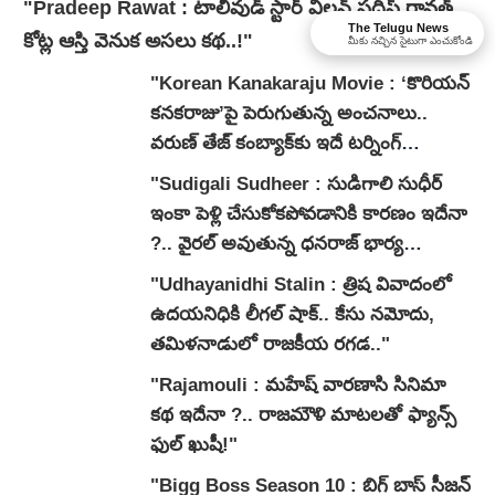
"Pradeep Rawat : టాలీవుడ్ స్టార్ విలన్ ప్రదీప్ రావత్..
The Telugu News
కోట్ల ఆస్తి వెనుక అసలు కథ..!"
మీకు నచ్చిన సైటుగా ఎంచుకోండి
"Korean Kanakaraju Movie : ‘కొరియన్
కనకరాజు’పై పెరుగుతున్న అంచనాలు..
వరుణ్ తేజ్ కంబ్యాక్‌కు ఇదే టర్నింగ్
పాయింట్ అవుతుందా?"
"Sudigali Sudheer : సుడిగాలి సుధీర్
ఇంకా పెళ్లి చేసుకోకపోవడానికి కారణం ఇదేనా
?.. వైరల్ అవుతున్న ధనరాజ్ భార్య
వ్యాఖ్యలు.."
"Udhayanidhi Stalin : త్రిష వివాదంలో
ఉదయనిధికి లీగల్ షాక్.. కేసు నమోదు,
తమిళనాడులో రాజకీయ రగడ.."
"Rajamouli : మహేష్ వారణాసి సినిమా
కథ ఇదేనా ?.. రాజమౌళి మాటలతో ఫ్యాన్స్
ఫుల్ ఖుషీ!"
"Bigg Boss Season 10 : బిగ్ బాస్ సీజన్