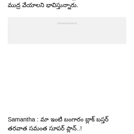
ముద్ర వేయాలని భావిస్తున్నారు.
Samantha : మా ఇంటి బంగారం బ్లాక్ బస్తర్
తరవాత సమంత సూపర్ ప్లాన్..!