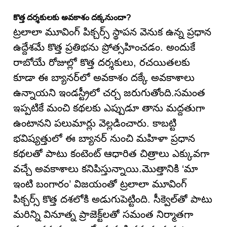
కొత్త దర్శకులకు అవకాశం దక్కనుందా?
ట్రలాలా మూవింగ్ పిక్చర్స్ స్థాపన వెనుక ఉన్న ప్రధాన
ఉద్దేశమే కొత్త ప్రతిభను ప్రోత్సహించడం. అందుకే
రాబోయే రోజుల్లో కొత్త దర్శకులు, రచయితలకు
కూడా ఈ బ్యానర్‌లో అవకాశం దక్కే అవకాశాలు
ఉన్నాయని ఇండస్ట్రీలో చర్చ జరుగుతోంది.సమంత
ఇప్పటికే మంచి కథలకు ఎప్పుడూ తాను మద్దతుగా
ఉంటానని పలుమార్లు వెల్లడించారు. కాబట్టి
భవిష్యత్తులో ఈ బ్యానర్ నుంచి మహిళా ప్రధాన
కథలతో పాటు కంటెంట్ ఆధారిత చిత్రాలు ఎక్కువగా
వచ్చే అవకాశాలు కనిపిస్తున్నాయి.మొత్తానికి ‘మా
ఇంటి బంగారం’ విజయంతో ట్రలాలా మూవింగ్
పిక్చర్స్ కొత్త దశలోకి అడుగుపెట్టింది. సీక్వెల్‌తో పాటు
మరిన్ని వినూత్న ప్రాజెక్ట్‌లతో సమంత నిర్మాతగా