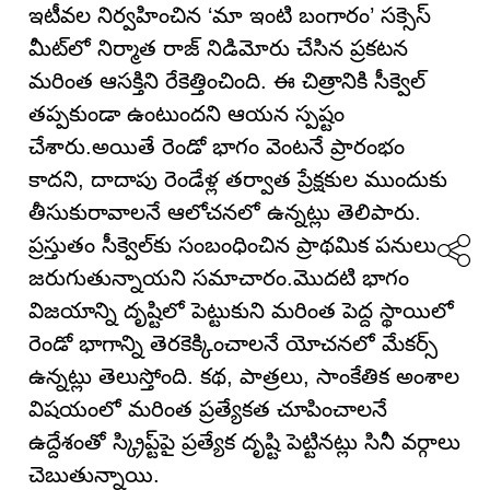
ఇటీవల నిర్వహించిన ‘మా ఇంటి బంగారం’ సక్సెస్
మీట్‌లో నిర్మాత రాజ్ నిడిమోరు చేసిన ప్రకటన
మరింత ఆసక్తిని రేకెత్తించింది. ఈ చిత్రానికి సీక్వెల్
తప్పకుండా ఉంటుందని ఆయన స్పష్టం
చేశారు.అయితే రెండో భాగం వెంటనే ప్రారంభం
కాదని, దాదాపు రెండేళ్ల తర్వాత ప్రేక్షకుల ముందుకు
తీసుకురావాలనే ఆలోచనలో ఉన్నట్లు తెలిపారు.
ప్రస్తుతం సీక్వెల్‌కు సంబంధించిన ప్రాథమిక పనులు
జరుగుతున్నాయని సమాచారం.మొదటి భాగం
విజయాన్ని దృష్టిలో పెట్టుకుని మరింత పెద్ద స్థాయిలో
రెండో భాగాన్ని తెరకెక్కించాలనే యోచనలో మేకర్స్
ఉన్నట్లు తెలుస్తోంది. కథ, పాత్రలు, సాంకేతిక అంశాల
విషయంలో మరింత ప్రత్యేకత చూపించాలనే
ఉద్దేశంతో స్క్రిప్ట్‌పై ప్రత్యేక దృష్టి పెట్టినట్లు సినీ వర్గాలు
చెబుతున్నాయి.