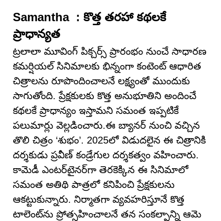
Samantha : కొత్త తరహా కథలకే
ప్రాధాన్యత
ట్రలాలా మూవింగ్ పిక్చర్స్ ప్రారంభం నుంచే సాధారణ
కమర్షియల్ సినిమాలకు భిన్నంగా కంటెంట్ ఆధారిత
చిత్రాలను రూపొందించాలనే లక్ష్యంతో ముందుకు
సాగుతోంది. ప్రేక్షకులకు కొత్త అనుభూతిని అందించే
కథలకే ప్రాధాన్యం ఇస్తామని సమంత ఇప్పటికే
పలుమార్లు వెల్లడించారు.ఈ బ్యానర్ నుంచి వచ్చిన
తొలి చిత్రం ‘శుభం’. 2025లో విడుదలైన ఈ చిత్రానికి
దర్శకుడు ప్రవీణ్ కండ్రేగుల దర్శకత్వం వహించారు.
కామెడీ ఎంటర్‌టైనర్‌గా తెరకెక్కిన ఈ సినిమాలో
సమంత అతిథి పాత్రలో కనిపించి ప్రేక్షకులను
ఆకట్టుకున్నారు. నిర్మాతగా వ్యవహరిస్తూనే కొత్త
టాలెంట్‌ను ప్రోత్సహించాలనే తన సంకల్పాన్ని ఆమె