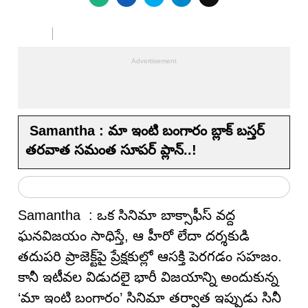
Samantha : మా ఇంటి బంగారం బ్లాక్ బస్తర్
తరవాత సమంత సూపర్ ప్లాన్..!
Samantha : ఒక సినిమా బాక్సాఫీస్ వద్ద
ఘనవిజయం సాధిస్తే, ఆ హీరో లేదా దర్శకుడి
తదుపరి ప్రాజెక్ట్‌పై ప్రేక్షకుల్లో ఆసక్తి పెరగడం సహజం.
కానీ ఇటీవల విడుదలై భారీ విజయాన్ని అందుకున్న
‘మా ఇంటి బంగారం’ సినిమా తర్వాత ఇప్పుడు సినీ