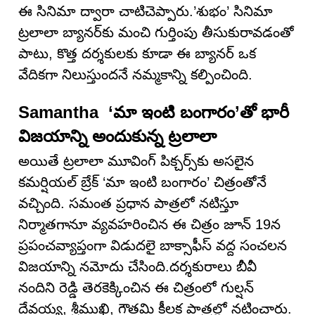
ఈ సినిమా ద్వారా చాటిచెప్పారు.’శుభం’ సినిమా
ట్రలాలా బ్యానర్‌కు మంచి గుర్తింపు తీసుకురావడంతో
పాటు, కొత్త దర్శకులకు కూడా ఈ బ్యానర్ ఒక
వేదికగా నిలుస్తుందనే నమ్మకాన్ని కల్పించింది.
Samantha ‘మా ఇంటి బంగారం’తో భారీ
విజయాన్ని అందుకున్న ట్రలాలా
అయితే ట్రలాలా మూవింగ్ పిక్చర్స్‌కు అసలైన
కమర్షియల్ బ్రేక్ ‘మా ఇంటి బంగారం’ చిత్రంతోనే
వచ్చింది. సమంత ప్రధాన పాత్రలో నటిస్తూ
నిర్మాతగానూ వ్యవహరించిన ఈ చిత్రం జూన్ 19న
ప్రపంచవ్యాప్తంగా విడుదలై బాక్సాఫీస్ వద్ద సంచలన
విజయాన్ని నమోదు చేసింది.దర్శకురాలు బీవీ
నందిని రెడ్డి తెరకెక్కించిన ఈ చిత్రంలో గుల్షన్
దేవయ్య, శ్రీముఖి, గౌతమి కీలక పాత్రల్లో నటించారు.