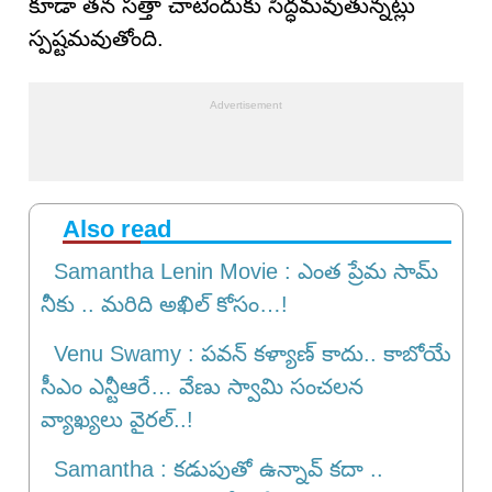
కూడా తన సత్తా చాటేందుకు సిద్ధమవుతున్నట్లు
స్పష్టమవుతోంది.
Also read
Samantha Lenin Movie : ఎంత ప్రేమ సామ్
నీకు .. మరిది అఖిల్ కోసం…!
Venu Swamy : పవన్ కళ్యాణ్ కాదు.. కాబోయే
సీఎం ఎన్టీఆరే… వేణు స్వామి సంచలన
వ్యాఖ్యలు వైరల్..!
Samantha : కడుపుతో ఉన్నావ్ కదా ..