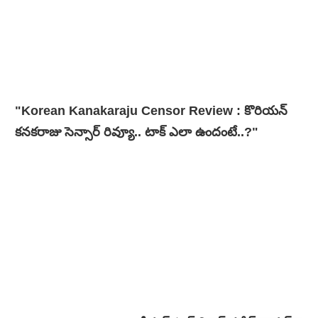
"Korean Kanakaraju Censor Review : కొరియన్
కనకరాజు సెన్సార్ రివ్యూ.. టాక్ ఎలా ఉందంటే..?"