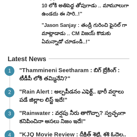
10 లోకి అతిపెద్ద తోపుగాడు .. మామూలుగా
ఉండదు ఈ సారి..!"
"Jason Sanjay : తండ్రి గురించి ఫైనల్ గా
మాట్లాడాడు .. CM విజయ్ కొడుకు
ఏమన్నాడో చూడండి..!"
Latest News
"Thammineni Seetharam : బిగ్ బ్రేకింగ్ :
టీడీపీ లోకి తమ్మినేని?"
"Rain Alert : అల్పపీడనం ఎఫెక్ట్.. భారీ వర్షాలు
పడే జిల్లాల లిస్ట్ ఇదే!"
"Rainwater : వర్షపు నీరు తాగొచ్చా? స్వచ్ఛంగా
కనిపించినా అసలు నిజం ఇదే!"
"KJQ Movie Review : దీక్షిత్ శెట్టి, శశి ఓదెల..