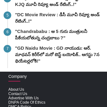
KJQ మూవీ రివ్యూ అండ్ రేటింగ్‌..!"
"DC Movie Review : డీసీ మూవీ రివ్యూ అండ్
రేటింగ్‌..!"
"Chandrababu : ఆ 5 గురు మంత్రులనీ
పీకేయబోతున్న చంద్రబాబు ?"
"GD Naidu Movie : GD నాయుడు: ఆర్.
మాధవన్‌ కెరీర్‌లో మరో బెస్ట్ బయోపిక్.. ఆగస్టు 7న
థియేటర్లలోకి!"
Company
About Us
Contact Us
Advertise With Us
DNPA Code Of Ethics
DMCA Policy