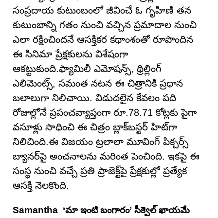
సంప్రదాయ కుటుంబంలో జీవించే ఓ గృహిణి తన
కుటుంబాన్ని గతం నుంచి వచ్చిన ప్రమాదాల నుంచి
ఎలా రక్షించిందనే ఆసక్తికర కథాంశంతో రూపొందిన
ఈ సినిమా ప్రేక్షకులను విశేషంగా
ఆకట్టుకుంది.ఫ్యామిలీ ఎమోషన్స్, థ్రిల్లింగ్
ఎలిమెంట్స్, సమంత నటన ఈ చిత్రానికి ప్రధాన
బలాలుగా నిలిచాయి. విడుదలైన కేవలం పది
రోజుల్లోనే ప్రపంచవ్యాప్తంగా రూ.78.71 కోట్లకు పైగా
వసూళ్లు సాధించి ఈ చిత్రం బ్లాక్‌బస్టర్ హిట్‌గా
నిలిచింది.ఈ విజయం ట్రలాలా మూవింగ్ పిక్చర్స్
బ్యానర్‌పై అంచనాలను మరింత పెంచింది. ఇకపై ఈ
సంస్థ నుంచి వచ్చే ప్రతి ప్రాజెక్ట్‌పై ప్రేక్షకుల్లో ప్రత్యేక
ఆసక్తి నెలకొంది.
Samantha ‘మా ఇంటి బంగారం’ సీక్వెల్ ఖాయమే