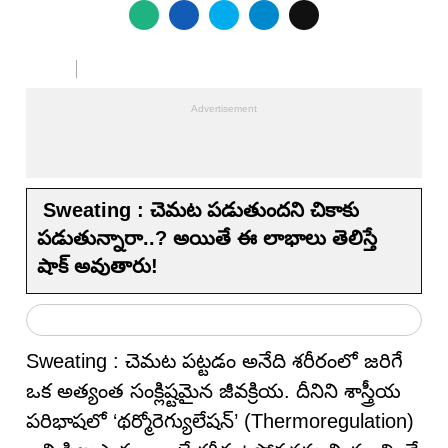
Sweating : చెమట పడుతుందని చికాకు
పడుతున్నారా..? అయితే ఈ లాభాలు తెలిస్తే
షాక్ అవుతారు!
Sweating : చెమట పట్టడం అనేది శరీరంలో జరిగే
ఒక అత్యంత సంక్లిష్టమైన జీవక్రియ. దీనిని శాస్త్రీయ
పరిభాషలో ‘థర్మోరెగ్యులేషన్’ (Thermoregulation)