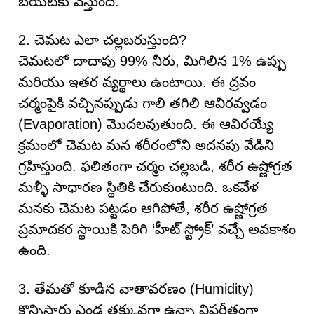
బయటకు వస్తుంది.
2. చెమట ఎలా చల్లబరుస్తుంది?
చెమటలో దాదాపు 99% నీరు, మిగిలిన 1% ఉప్పు
మరియు ఇతర వ్యర్థాలు ఉంటాయి. ఈ ద్రవం
చర్మంపైకి వచ్చినప్పుడు గాలి తగిలి ఆవిరవ్వడం
(Evaporation) మొదలవుతుంది. ఈ ఆవిరయ్యే
క్రమంలో చెమట మన శరీరంలోని అదనపు వేడిని
గ్రహిస్తుంది. ఫలితంగా చర్మం చల్లబడి, శరీర ఉష్ణోగ్రత
మళ్ళీ సాధారణ స్థితికి చేరుకుంటుంది. ఒకవేళ
మనకు చెమట పట్టడం ఆగిపోతే, శరీర ఉష్ణోగ్రత
ప్రమాదకర స్థాయికి పెరిగి ‘హీట్ స్ట్రోక్’ వచ్చే అవకాశం
ఉంది.
3. తేమతో కూడిన వాతావరణం (Humidity)
కొన్నిసార్లు ఎండ తక్కువగా ఉన్నా విపరీతంగా