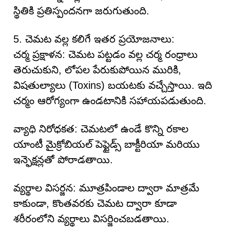
స్థితికి ప్రతిస్పందనగా జరుగుతుంది.
5. చెమట వల్ల కలిగే ఇతర ప్రయోజనాలు:
చర్మ ప్రక్షాళన: చెమట పట్టడం వల్ల చర్మ రంధ్రాలు
తెరుచుకుని, లోపల పేరుకుపోయిన మురికి,
విషతుల్యాలు (Toxins) బయటకు వచ్చేస్తాయి. ఇది
చర్మం ఆరోగ్యంగా ఉండటానికి సహాయపడుతుంది.
వ్యాధి నిరోధకత: చెమటలో ఉండే కొన్ని రకాల
యాంటీ మైక్రోబియల్ పెప్టైడ్స్ బాక్టీరియా మరియు
ఇన్ఫెక్షన్లతో పోరాడతాయి.
వ్యర్థాల విసర్జన: మూత్రపిండాల ద్వారా మాత్రమే
కాకుండా, కొంతవరకు చెమట ద్వారా కూడా
శరీరంలోని వ్యర్థాలు విసర్జించబడతాయి.