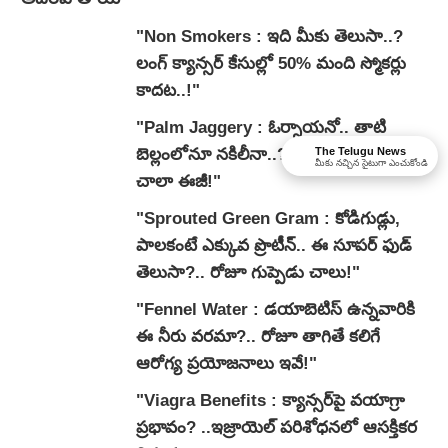
"Non Smokers : ఇది మీకు తెలుసా..?
లంగ్ క్యాన్సర్ కేసుల్లో 50% మంది స్మోకర్లు
కాదట..!"
"Palm Jaggery : ఓర్నాయనో.. తాటి
The Telugu News
బెల్లంలోనూ నకిలీనా..? గుర్తించడం మాత్రం
మీకు నచ్చిన సైటుగా ఎంచుకోండి
చాలా ఈజీ!"
"Sprouted Green Gram : కోడిగుడ్లు,
పాలకంటే ఎక్కువ ప్రొటీన్.. ఈ సూపర్ ఫుడ్
తెలుసా?.. రోజూ గుప్పెడు చాలు!"
"Fennel Water : డయాబెటిస్ ఉన్నవారికి
ఈ నీరు వరమా?.. రోజూ తాగితే కలిగే
ఆరోగ్య ప్రయోజనాలు ఇవే!"
"Viagra Benefits : క్యాన్సర్‌పై వయాగ్రా
ప్రభావం? ..ఇజ్రాయెల్ పరిశోధనలో ఆసక్తికర