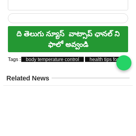
ది తెలుగు న్యూస్
వాట్సాప్ ఛానల్ ని
ఫాలో అవ్వండి
Tags :
body temperature control
health tips for summe
Related News