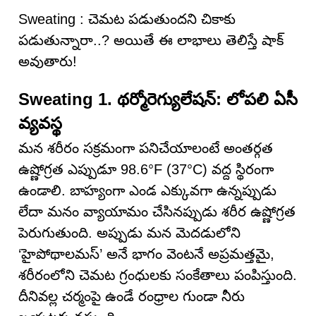
Sweating : చెమట పడుతుందని చికాకు
పడుతున్నారా..? అయితే ఈ లాభాలు తెలిస్తే షాక్
అవుతారు!
Sweating 1. థర్మోరెగ్యులేషన్: లోపలి ఏసీ
వ్యవస్థ
మన శరీరం సక్రమంగా పనిచేయాలంటే అంతర్గత
ఉష్ణోగ్రత ఎప్పుడూ 98.6°F (37°C) వద్ద స్థిరంగా
ఉండాలి. బాహ్యంగా ఎండ ఎక్కువగా ఉన్నప్పుడు
లేదా మనం వ్యాయామం చేసినప్పుడు శరీర ఉష్ణోగ్రత
పెరుగుతుంది. అప్పుడు మన మెదడులోని
‘హైపోథాలమస్’ అనే భాగం వెంటనే అప్రమత్తమై,
శరీరంలోని చెమట గ్రంధులకు సంకేతాలు పంపిస్తుంది.
దీనివల్ల చర్మంపై ఉండే రంధ్రాల గుండా నీరు