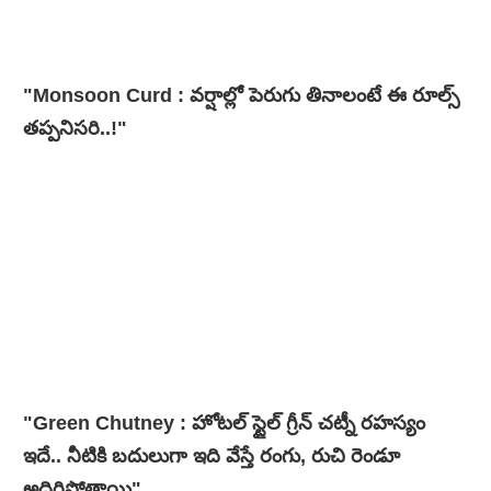
"Monsoon Curd : వర్షాల్లో పెరుగు తినాలంటే ఈ రూల్స్
తప్పనిసరి..!"
"Green Chutney : హోటల్ స్టైల్ గ్రీన్ చట్నీ రహస్యం
ఇదే.. నీటికి బదులుగా ఇది వేస్తే రంగు, రుచి రెండూ
అదిరిపోతాయి"