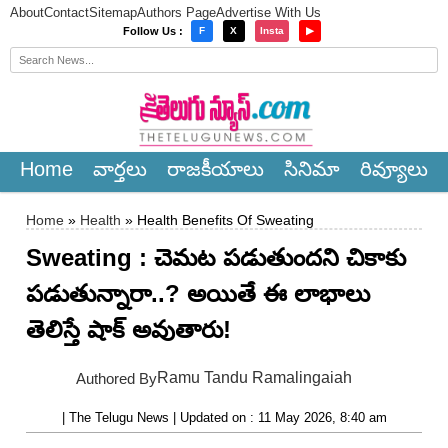
About
Contact
Sitemap
Authors Page
Advertise With Us
×
Follow Us :
F
X
Insta
▶
Home
వార్త‌లు
రాజ‌కీయాలు
సినిమా
రివ్యూలు
Home
»
Health
» Health Benefits Of Sweating
Sweating : చెమట పడుతుందని చికాకు
పడుతున్నారా..? అయితే ఈ లాభాలు
తెలిస్తే షాక్ అవుతారు!
Ramu Tandu Ramalingaiah
Authored By
| The Telugu News | Updated on : 11 May 2026, 8:40 am