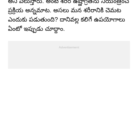
అని పిలుస్తారు. అంటే శరీర ఉష్ణోగ్రతను నియంత్రించే
ప్రక్రియ అన్నమాట. అసలు మన శరీరానికి చెమట
ఎందుకు పడుతుంది? దానివల్ల కలిగే ఉపయోగాలు
ఏంటో ఇప్పుడు చూద్దాం.