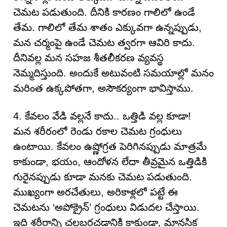
చెమట పడుతుంది. దీనికి కారణం గాలిలో ఉండే
తేమ. గాలిలో తేమ శాతం ఎక్కువగా ఉన్నప్పుడు,
మన చర్మంపై ఉండే చెమట త్వరగా ఆవిరి కాదు.
దీనివల్ల మన సహజ శీతలీకరణ వ్యవస్థ
నెమ్మదిస్తుంది. అందుకే అటువంటి సమయాల్లో మనం
మరింత ఉక్కపోతగా, అసౌకర్యంగా భావిస్తాము.
4. కేవలం వేడి వల్లనే కాదు.. ఒత్తిడి వల్ల కూడా!
మన శరీరంలో రెండు రకాల చెమట గ్రంధులు
ఉంటాయి. కేవలం ఉష్ణోగ్రత పెరిగినప్పుడు మాత్రమే
కాకుండా, భయం, ఆందోళన లేదా తీవ్రమైన ఒత్తిడికి
గురైనప్పుడు కూడా మనకు చెమట పడుతుంది.
ముఖ్యంగా అరచేతులు, అరికాళ్లలో పట్టే ఈ
చెమటను ‘అపోక్రైన్’ గ్రంధులు విడుదల చేస్తాయి.
ఇది శరీరాన్ని చల్లబరచడానికి కాకుండా, మానసిక