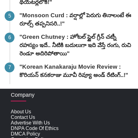
థియేటర్లలోకి!"
"Monsoon Curd : వర్షాల్లో పెరుగు తినాలంటే ఈ
రూల్స్ తప్పనిసరి..!"
"Green Chutney : హోటల్ స్టైల్ గ్రీన్ చట్నీ
రహస్యం ఇదే.. నీటికి బదులుగా ఇది వేస్తే రంగు, రుచి
రెండూ అదిరిపోతాయి"
"Korean Kanakaraju Movie Review :
కొరియన్ కనకరాజు మూవీ రివ్యూ అండ్ రేటింగ్‌..!"
Company
About Us
Contact Us
Advertise With Us
DNPA Code Of Ethics
DMCA Policy