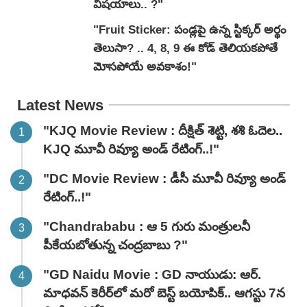
విషయాలు.. ?"
"Fruit Sticker: పండ్లపై ఉన్న స్టిక్కర్ అర్థం
తెలుసా? .. 4, 8, 9 ఈ కోడ్ తెలియకపోతే
మోసపోయే అవకాశం!"
Latest News
"KJQ Movie Review : దీక్షిత్ శెట్టి, శశి ఓదెల..
KJQ మూవీ రివ్యూ అండ్ రేటింగ్‌..!"
"DC Movie Review : డీసీ మూవీ రివ్యూ అండ్
రేటింగ్‌..!"
"Chandrababu : ఆ 5 గురు మంత్రులనీ
పీకేయబోతున్న చంద్రబాబు ?"
"GD Naidu Movie : GD నాయుడు: ఆర్.
మాధవన్‌ కెరీర్‌లో మరో బెస్ట్ బయోపిక్.. ఆగస్టు 7న