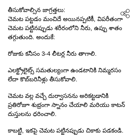
తీసుకోవాల్సిన జాగ్రత్తలు:
చెమట పట్టడం మంచిదే అయినప్పటికీ, విపరీతంగా
చెమట పట్టినప్పుడు శరీరంలోని నీరు, ఉప్పు శాతం
తగ్గుతుంది. అందుకే:
రోజుకు కనీసం 3-4 లీటర్ల నీరు తాగాలి.
ఎలక్ట్రోలైట్స్ సమతుల్యంగా ఉండటానికి నిమ్మరసం
లేదా కొబ్బరినీళ్లు తీసుకోవాలి.
చెమట వల్ల వచ్చే దుర్వాసనను అరికట్టడానికి
ప్రతిరోజూ శుభ్రంగా స్నానం చేయాలి మరియు కాటన్
దుస్తులను ధరించాలి.
కాబట్టి, ఇకపై చెమట పట్టినప్పుడు చికాకు పడకండి.