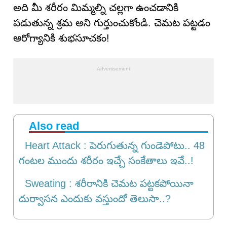
అది మీ శరీరం మిమ్మల్ని చల్లగా ఉంచడానికి
పడుతున్న శ్రమ అని గుర్తుంచుకోండి. చెమట పట్టడం
ఆరోగ్యానికి శుభసూచకం!
Also read
Heart Attack : పెరుగుతున్న గుండెపోటు.. 48
గంటల ముందు శరీరం ఇచ్చే సంకేతాలు ఇవే..!
Sweating : శరీరానికి చెమట పట్టకపోయినా
దుర్వాసన ఎందుకు వస్తుందో తెలుసా..?