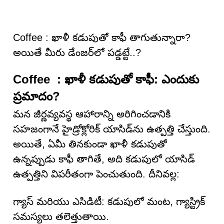
Coffee : ఖాళీ కడుపుతో కాఫీ తాగుతున్నారా?
అయితే మీరు డేంజ‌ర్‌లో ప‌డ్డ‌ట్టే..?
Coffee : ఖాళీ కడుపుతో కాఫీ: ఎందుకు
ప్రమాదం?
మన జీర్ణవ్యవస్థ ఆహారాన్ని అరిగించడానికి
సహజంగానే హైడ్రోక్లోరిక్ యాసిడ్‌ను ఉత్పత్తి చేస్తుంది.
అయితే, ఏమీ తినకుండా ఖాళీ కడుపుతో
ఉన్నప్పుడు కాఫీ తాగితే, అది కడుపులో యాసిడ్
ఉత్పత్తిని విపరీతంగా పెంచుతుంది. దీనివల్ల:
గ్యాస్ మరియు ఎసిడిటీ: కడుపులో మంట, గ్యాస్ట్రిక్
సమస్యలు తలెత్తుతాయి.