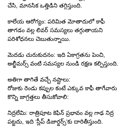
చేసి, మానసిక ఒత్తిడిని తగ్గిస్తుంది.
కాలేయ ఆరోగ్యం: పరిమిత మోతాదులో కాఫీ
తాగడం వల్ల లివర్ సమస్యలు తగ్గుతాయని
పరిశోధనలు చెబుతున్నాయి.
మెదడు చురుకుదనం: ఇది ఏకాగ్రతను పెంచి,
అల్జీమర్స్ వంటి సమస్యల నుండి రక్షణ కల్పిస్తుంది.
అతిగా తాగితే వచ్చే నష్టాలు:
రోజుకు రెండు కప్పుల కంటే ఎక్కువ కాఫీ తాగేవారు
కొన్ని జాగ్రత్తలు తీసుకోవాలి:
నిద్రలేమి: రాత్రిపూట కెఫిన్ ప్రభావం వల్ల గాఢ నిద్ర
పట్టదు, ఇది ‘స్లీప్ డిజార్డర్స్’కు దారితీస్తుంది.