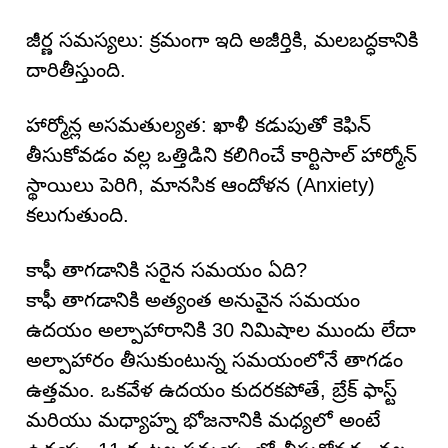
జీర్ణ సమస్యలు: క్రమంగా ఇది అజీర్తికి, మలబద్ధకానికి
దారితీస్తుంది.
హార్మోన్ల అసమతుల్యత: ఖాళీ కడుపుతో కెఫిన్
తీసుకోవడం వల్ల ఒత్తిడిని కలిగించే కార్టిసాల్ హార్మోన్
స్థాయిలు పెరిగి, మానసిక ఆందోళన (Anxiety)
కలుగుతుంది.
కాఫీ తాగడానికి సరైన సమయం ఏది?
కాఫీ తాగడానికి అత్యంత అనువైన సమయం
ఉదయం అల్పాహారానికి 30 నిమిషాల ముందు లేదా
అల్పాహారం తీసుకుంటున్న సమయంలోనే తాగడం
ఉత్తమం. ఒకవేళ ఉదయం కుదరకపోతే, బ్రేక్ ఫాస్ట్
మరియు మధ్యాహ్న భోజనానికి మధ్యలో అంటే