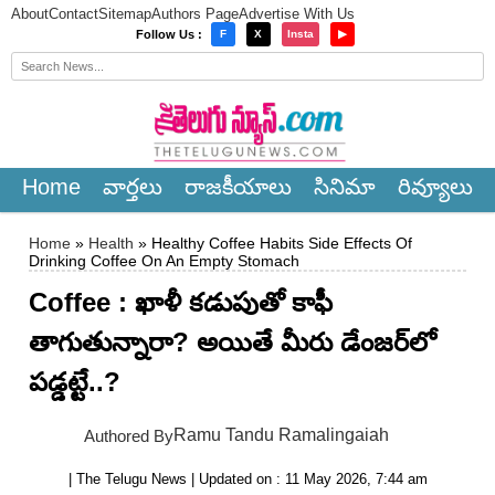
About
Contact
Sitemap
Authors Page
Advertise With Us
×
Follow Us :
F
X
Insta
▶
Home
వార్త‌లు
రాజ‌కీయాలు
సినిమా
రివ్యూలు
Home
»
Health
» Healthy Coffee Habits Side Effects Of
Drinking Coffee On An Empty Stomach
Coffee : ఖాళీ కడుపుతో కాఫీ
తాగుతున్నారా? అయితే మీరు డేంజ‌ర్‌లో
ప‌డ్డ‌ట్టే..?
Ramu Tandu Ramalingaiah
Authored By
| The Telugu News | Updated on : 11 May 2026, 7:44 am