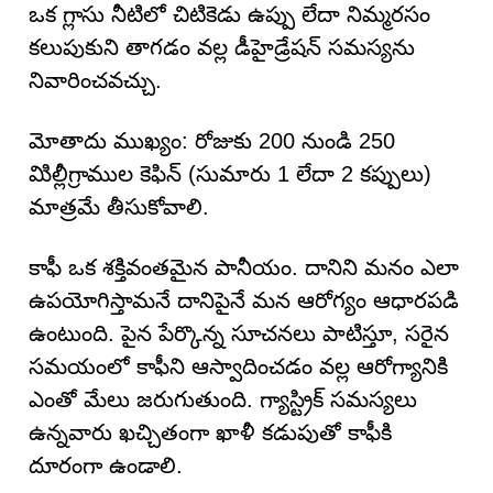
ఒక గ్లాసు నీటిలో చిటికెడు ఉప్పు లేదా నిమ్మరసం
కలుపుకుని తాగడం వల్ల డీహైడ్రేషన్ సమస్యను
నివారించవచ్చు.
మోతాదు ముఖ్యం: రోజుకు 200 నుండి 250
మిిల్లీగ్రాముల కెఫిన్ (సుమారు 1 లేదా 2 కప్పులు)
మాత్రమే తీసుకోవాలి.
కాఫీ ఒక శక్తివంతమైన పానీయం. దానిని మనం ఎలా
ఉపయోగిస్తామనే దానిపైనే మన ఆరోగ్యం ఆధారపడి
ఉంటుంది. పైన పేర్కొన్న సూచనలు పాటిస్తూ, సరైన
సమయంలో కాఫీని ఆస్వాదించడం వల్ల ఆరోగ్యానికి
ఎంతో మేలు జరుగుతుంది. గ్యాస్ట్రిక్ సమస్యలు
ఉన్నవారు ఖచ్చితంగా ఖాళీ కడుపుతో కాఫీకి
దూరంగా ఉండాలి.