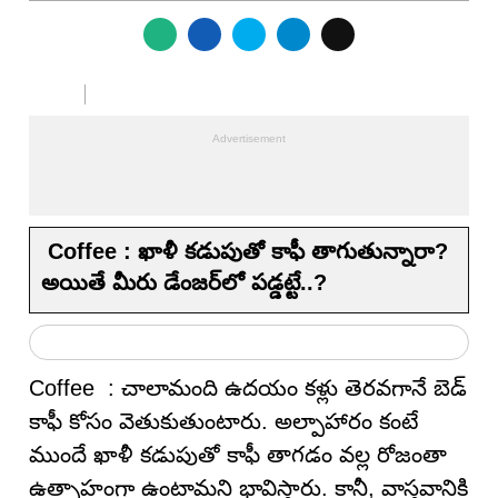
Coffee : ఖాళీ కడుపుతో కాఫీ తాగుతున్నారా?
అయితే మీరు డేంజ‌ర్‌లో ప‌డ్డ‌ట్టే..?
Coffee : చాలామంది ఉదయం కళ్లు తెరవగానే బెడ్
కాఫీ కోసం వెతుకుతుంటారు. అల్పాహారం కంటే
ముందే ఖాళీ కడుపుతో కాఫీ తాగడం వల్ల రోజంతా
ఉత్సాహంగా ఉంటామని భావిస్తారు. కానీ, వాస్తవానికి