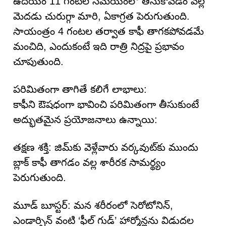
ఉదయం 11 గంటల సమయంలో తీసుకోవడం వల్ల
మెదడు చురుగ్గా మారి, ఏకాగ్రత పెరుగుతుంది.
సాయంత్రం 4 గంటల తర్వాత కాఫీ తాగకపోవడమే
మంచిది, ఎందుకంటే ఇది రాత్రి నిద్రపై ప్రభావం
చూపుతుంది.
పరిమితంగా తాగితే కలిగే లాభాలు:
కాఫీని ఔషధంగా భావించి పరిమితంగా తీసుకుంటే
అద్భుతమైన ప్రయోజనాలు ఉన్నాయి:
తక్షణ శక్తి: జిమ్‌కు వెళ్లేవారు వర్కవుట్‌కు ముందు
బ్లాక్ కాఫీ తాగడం వల్ల శారీరక సామర్థ్యం
పెరుగుతుంది.
మూడ్ బూస్టర్: మన శరీరంలో సెరోటోనిన్,
ఎండార్ఫిన్ వంటి ‘ఫీల్ గుడ్’ హార్మోన్లను విడుదల