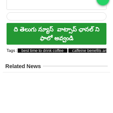
ది తెలుగు న్యూస్
వాట్సాప్ ఛానల్ ని
ఫాలో అవ్వండి
Tags :
best time to drink coffee
caffeine benefits and r
Related News