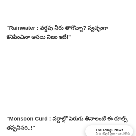
"Rainwater : వర్షపు నీరు తాగొచ్చా? స్వచ్ఛంగా
కనిపించినా అసలు నిజం ఇదే!"
"Monsoon Curd : వర్షాల్లో పెరుగు తినాలంటే ఈ రూల్స్
తప్పనిసరి..!"
The Telugu News
మీకు నచ్చిన సైటుగా ఎంచుకోండి