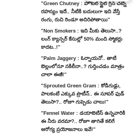
"Green Chutney : హోటల్ స్టైల్ గ్రీన్ చట్నీ
రహస్యం ఇదే.. నీటికి బదులుగా ఇది వేస్తే
రంగు, రుచి రెండూ అదిరిపోతాయి"
"Non Smokers : ఇది మీకు తెలుసా..?
లంగ్ క్యాన్సర్ కేసుల్లో 50% మంది స్మోకర్లు
కాదట..!"
"Palm Jaggery : ఓర్నాయనో.. తాటి
బెల్లంలోనూ నకిలీనా..? గుర్తించడం మాత్రం
చాలా ఈజీ!"
"Sprouted Green Gram : కోడిగుడ్లు,
పాలకంటే ఎక్కువ ప్రొటీన్.. ఈ సూపర్ ఫుడ్
తెలుసా?.. రోజూ గుప్పెడు చాలు!"
"Fennel Water : డయాబెటిస్ ఉన్నవారికి
ఈ నీరు వరమా?.. రోజూ తాగితే కలిగే
ఆరోగ్య ప్రయోజనాలు ఇవే!"