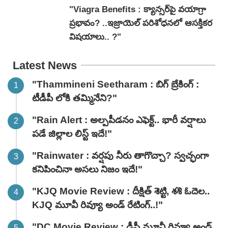
"Viagra Benefits : క్యాన్సర్‌పై వయాగ్రా
ప్రభావం? ..ఇజ్రాయెల్ పరిశోధనలో ఆసక్తికర
విషయాలు.. ?"
Latest News
"Thammineni Seetharam : బిగ్ బ్రేకింగ్ :
టీడీపీ లోకి తమ్మినేని?"
"Rain Alert : అల్పపీడనం ఎఫెక్ట్.. భారీ వర్షాలు
పడే జిల్లాల లిస్ట్ ఇదే!"
"Rainwater : వర్షపు నీరు తాగొచ్చా? స్వచ్ఛంగా
కనిపించినా అసలు నిజం ఇదే!"
"KJQ Movie Review : దీక్షిత్ శెట్టి, శశి ఓదెల..
KJQ మూవీ రివ్యూ అండ్ రేటింగ్‌..!"
"DC Movie Review : డీసీ మూవీ రివ్యూ అండ్