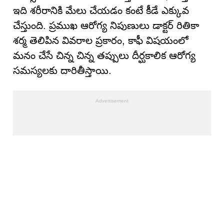
ఇది శరీరానికి మేలు చేయడం కంటే కీడే ఎక్కువ
చేస్తుంది. ప్రముఖ ఆరోగ్య నిపుణులు డాక్టర్ రితికా
శర్మ తెలిపిన వివరాల ప్రకారం, కాఫీ విషయంలో
మనం చేసే చిన్న చిన్న తప్పులు దీర్ఘకాలిక ఆరోగ్య
సమస్యలకు దారితీస్తాయి.