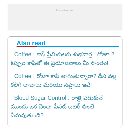
Also read
Coffee : కాఫీ ప్రేమికులకు శుభవార్త.. రోజూ 2
కప్పుల కాఫీతో ఈ ప్రయోజనాలు మీ సొంతం!
Coffee : రోజూ కాఫీ తాగుతున్నారా? దీని వల్ల
కలిగే లాభాలు మరియు నష్టాలు ఇవే!
Blood Sugar Control : రాత్రి పడుకునే
ముందు ఒక చెంచా పీనట్ బటర్ తింటే
ఏమవుతుంది?