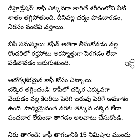
డీహైడ్రేషన్: కాఫీ ఎక్కువగా తాగితే శరీరంలోని నీటి
శాతం తగ్గిపోతుంది. దీనివల్ల చర్మం పొడిబారడం,
నీరసం వంటివి వస్తాయి.
బీపీ సమస్యలు: కెఫిన్ అతిగా తీసుకోవడం వల్ల
కొందరిలో రక్తపోటు అకస్మాత్తుగా పెరగడం లేదా
పడిపోవడం జరుగుతుంది.
ఆరోగ్యకరమైన కాఫీ కోసం చిట్కాలు:
చక్కెర తగ్గించండి: కాఫీలో చక్కెర ఎక్కువగా
వేయడం వల్ల కేలరీలు పెరిగి బరువు పెరిగే అవకాశం
ఉంది. సాధ్యమైనంత వరకు తక్కువ చక్కెర లేదా
పంచదార లేకుండా తాగడం అలవాటు చేసుకోండి.
నీరు తాగండి: కాఫీ తాగడానికి 15 నిమిషాల ముందు