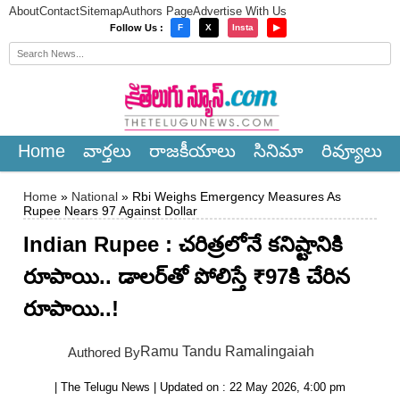
About
Contact
Sitemap
Authors Page
Advertise With Us
×
Follow Us :
F
X
Insta
▶
Home
వార్త‌లు
రాజ‌కీయాలు
సినిమా
రివ్యూలు
Home
»
National
» Rbi Weighs Emergency Measures As
Rupee Nears 97 Against Dollar
Indian Rupee : చరిత్రలోనే కనిష్టానికి
రూపాయి.. డాలర్‌తో పోలిస్తే ₹97కి చేరిన
రూపాయి..!
Ramu Tandu Ramalingaiah
Authored By
| The Telugu News | Updated on : 22 May 2026, 4:00 pm