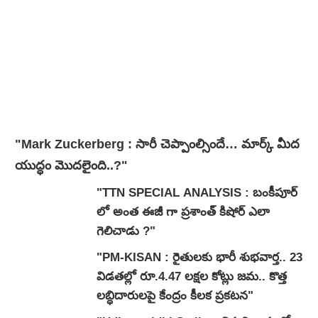
"Mark Zuckerberg : సారీ చెప్పాంల్సిందే… మార్క్ మీద
యుద్ధం మొదలైంది..?"
"TTN SPECIAL ANALYSIS : బంకీపూర్
లో అంత ఈజీ గా ప్రశాంత్ కిషోర్ ఎలా
గెలిచాడు ?"
"PM-KISAN : రైతులకు భారీ శుభవార్త.. 23
విడతల్లో రూ.4.47 లక్షల కోట్లు జమ.. కొత్త
లబ్ధిదారులపై కేంద్రం కీలక ప్రకటన"