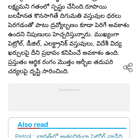
లక్ష్యమని గతంలో స్పష్టం చేసింది.రూపాయి
బలహీనత కొనసాగితే దిగుమతి వస్తువుల ధరలు
పెరగడంతో పాటు ద్రవ్యోల్బణం కూడా పెరిగే అవకాశం
ఉందని నిపుణులు హెచ్చరిస్తున్నారు. ముఖ్యంగా
పెట్రోల్, డీజిల్, ఎలక్ట్రానిక్ వస్తువులు, విదేశీ విద్య
ఖర్చులపై దీని ప్రభావం కనిపించే అవకాశం ఉంది.
ప్రస్తుతం ఆర్థిక రంగం మొత్తం ఆర్బీఐ తదుపరి
చర్యలపై దృష్టి సారించింది.
Also read
Petrol : భారత్‌లో అత్యధికంగా పెట్రోల్ వాడేది