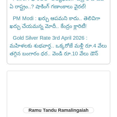
ఏ రాష్ట్రం..? షాకింగ్ గణాంకాలు వైరల్!
PM Modi : ఖర్చు ఆపమని కాదు.. తెలివిగా
ఖర్చు చేయమన్న మోదీ.. కేంద్రం క్లారిటీ!
Gold Silver Rate 3rd April 2026 :
మహిళలకు శుభవార్త.. ఒక్కరోజే మళ్లీ రూ.4 వేలు
తగ్గిన బంగారం ధర.. వెండి రూ.10 వేలు డౌన్
Ramu Tandu Ramalingaiah