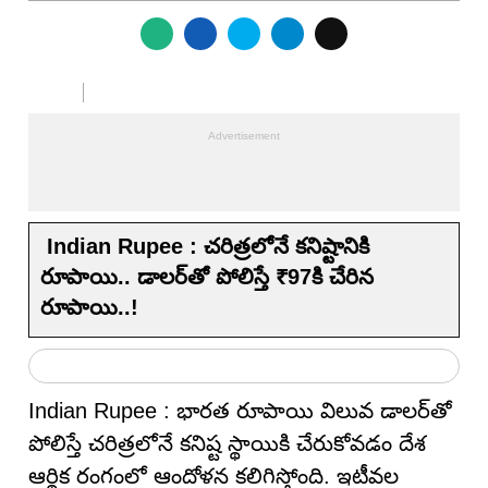
Indian Rupee : చరిత్రలోనే కనిష్టానికి
రూపాయి.. డాలర్‌తో పోలిస్తే ₹97కి చేరిన
రూపాయి..!
Indian Rupee : భారత రూపాయి విలువ డాలర్‌తో
పోలిస్తే చరిత్రలోనే కనిష్ట స్థాయికి చేరుకోవడం దేశ
ఆర్థిక రంగంలో ఆందోళన కలిగిస్తోంది. ఇటీవల