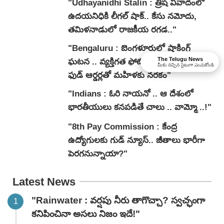
"Udhayanidhi Stalin : త్రిష వివాదంలో
ఉదయనిధికి లీగల్ షాక్.. కేసు నమోదు,
తమిళనాడులో రాజకీయ రగడ.."
"Bengaluru : బెంగళూరులో షాకింగ్
The Telugu News
ఘటన .. వ్యక్తిగత ఫోటోల లీక్ .. అర్ధరాత్రి
మీకు నచ్చిన సైటుగా ఎంచుకోండి
ఫుడ్ ఆర్డర్లతో మహిళకు నరకం"
"Indians : ఓరి నాయనో .. ఆ దేశంలో
భారతీయులు కనపడితే చాలు .. వామ్మో ..!"
"8th Pay Commission : కేంద్ర
ఉద్యోగులకు గుడ్ న్యూస్.. జీతాలు భారీగా
పెరగనున్నాయా?"
Latest News
"Rainwater : వర్షపు నీరు తాగొచ్చా? స్వచ్ఛంగా
కనిపించినా అసలు నిజం ఇదే!"