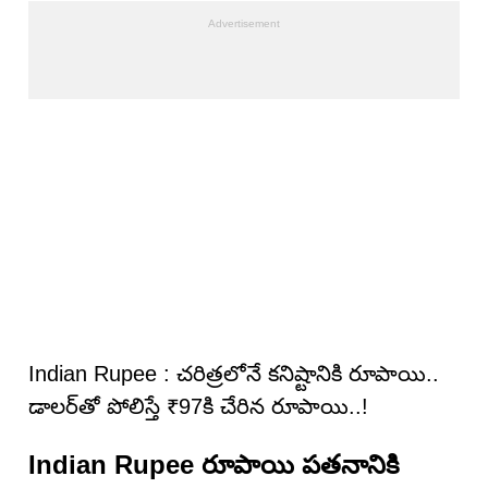
Indian Rupee : చరిత్రలోనే కనిష్టానికి రూపాయి..
డాలర్‌తో పోలిస్తే ₹97కి చేరిన రూపాయి..!
Indian Rupee రూపాయి పతనానికి