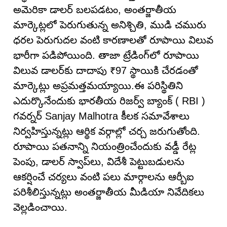
అమెరికా డాలర్ బలపడటం, అంతర్జాతీయ
మార్కెట్లలో పెరుగుతున్న అనిశ్చితి, ముడి చమురు
ధరల పెరుగుదల వంటి కారణాలతో రూపాయి విలువ
భారీగా పడిపోయింది. తాజా ట్రేడింగ్‌లో రూపాయి
విలువ డాలర్‌కు దాదాపు ₹97 స్థాయికి చేరడంతో
మార్కెట్లు అప్రమత్తమయ్యాయి.ఈ పరిస్థితిని
ఎదుర్కొనేందుకు భారతీయ రిజర్వ్ బ్యాంక్ ( RBI )
గవర్నర్ Sanjay Malhotra కీలక సమావేశాలు
నిర్వహిస్తున్నట్లు ఆర్థిక వర్గాల్లో చర్చ జరుగుతోంది.
రూపాయి పతనాన్ని నియంత్రించేందుకు వడ్డీ రేట్ల
పెంపు, డాలర్ స్వాప్‌లు, విదేశీ పెట్టుబడులను
ఆకర్షించే చర్యలు వంటి పలు మార్గాలను ఆర్బీఐ
పరిశీలిస్తున్నట్లు అంతర్జాతీయ మీడియా నివేదికలు
వెల్లడించాయి.