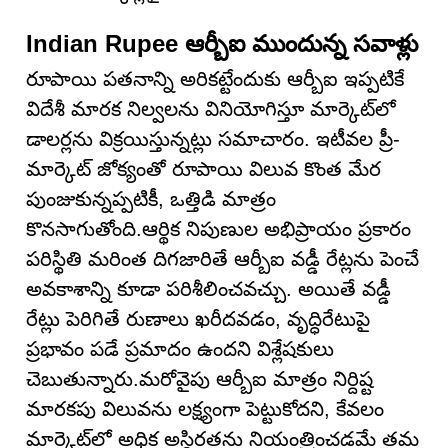
Indian Rupee ఆర్బీఐ ముందున్న సవాళ్లు
రూపాయి పతనాన్ని అరికట్టేందుకు ఆర్బీఐ ఇప్పటికే
విదేశీ మారక నిల్వలను వినియోగిస్తూ మార్కెట్‌లో
డాలర్లను విక్రయిస్తున్నట్లు సమాచారం. ఇటీవల ప్రీ-
మార్కెట్ జోక్యంతో రూపాయి విలువ కొంత మేర
పుంజుకున్నప్పటికీ, ఒత్తిడి మాత్రం
కొనసాగుతోంది.ఆర్థిక నిపుణుల అభిప్రాయం ప్రకారం
పరిస్థితి మరింత దిగజారితే ఆర్బీఐ వడ్డీ రేట్లను పెంచే
అవకాశాన్ని కూడా పరిశీలించవచ్చు. అయితే వడ్డీ
రేట్లు పెరిగితే రుణాలు ఖరీదవడం, వృద్ధిరేటుపై
ప్రభావం పడే ప్రమాదం ఉందని విశ్లేషకులు
చెబుతున్నారు.మరోవైపు ఆర్బీఐ మాత్రం నిర్దిష్ట
మారకపు విలువను లక్ష్యంగా పెట్టుకోదని, కేవలం
మార్కెట్‌లో అధిక అస్థిరతను నియంత్రించడమే తమ