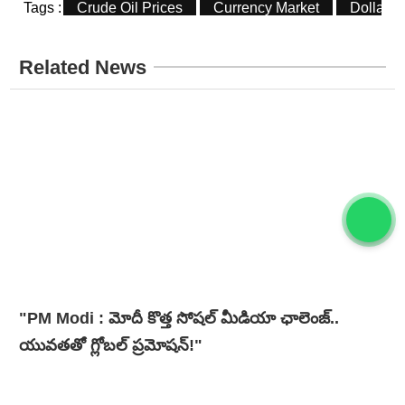
Tags :
Crude Oil Prices
Currency Market
Dollar R
Related News
"PM Modi : మోదీ కొత్త సోషల్ మీడియా ఛాలెంజ్..
యువతతో గ్లోబల్ ప్రమోషన్!"