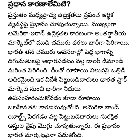
ప్రధాన కారణాలేమిటి?
ప్రస్తుతం మధ్యప్రాచ్య ఉద్రిక్తతలు ప్రపంచ ఆర్థిక
వ్యవస్థపై ప్రభావం చూపుతున్నాయి. ముఖ్యంగా
అమెరికా-ఇరాన్ ఉద్రిక్తతల కారణంగా అంతర్జాతీయ
మార్కెట్‌లో ముడి చమురు ధరలు భారీగా పెరిగాయి.
భారత్ తన చమురు అవసరాల్లో పెద్ద భాగాన్ని
దిగుమతులపై ఆధారపడటం వల్ల డాలర్ డిమాండ్
మరింత పెరిగింది. దీంతో రూపాయి విలువపై ఒత్తిడి
అధికమైంది.ఇక విదేశీ పెట్టుబడిదారులు భారత స్టాక్
మార్కెట్ నుంచి భారీగా నిధులు
ఉపసంహరించుకోవడం కూడా రూపాయి
బలహీనతకు కారణమవుతోంది. అమెరికా బాండ్
యీల్డ్స్ పెరగడం వల్ల పెట్టుబడిదారులు సురక్షిత
ఆస్తుల వైపు మొగ్గు చూపుతున్నారు. ఈ ప్రభావం
భారత మార్కెట్లపైనా పడుతోంది.