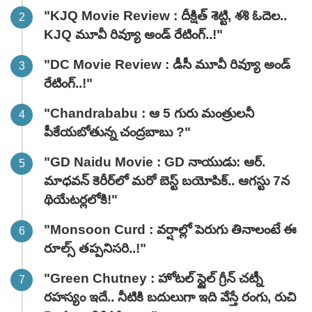
"KJQ Movie Review : దీక్షిత్ శెట్టి, శశి ఓదెల..
KJQ మూవీ రివ్యూ అండ్ రేటింగ్‌..!"
"DC Movie Review : డీసీ మూవీ రివ్యూ అండ్
రేటింగ్‌..!"
"Chandrababu : ఆ 5 గురు మంత్రులనీ
పీకేయబోతున్న చంద్రబాబు ?"
"GD Naidu Movie : GD నాయుడు: ఆర్.
మాధవన్‌ కెరీర్‌లో మరో బెస్ట్ బయోపిక్.. ఆగస్టు 7న
థియేటర్లలోకి!"
"Monsoon Curd : వర్షాల్లో పెరుగు తినాలంటే ఈ
రూల్స్ తప్పనిసరి..!"
"Green Chutney : హోటల్ స్టైల్ గ్రీన్ చట్నీ
రహస్యం ఇదే.. నీటికి బదులుగా ఇది వేస్తే రంగు, రుచి