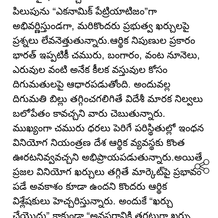
పిలుపును “ఎకనామిక్ పేట్రియాటిజం”గా
అభివర్ణిస్తుండగా, మరికొందరు ప్రభుత్వ ఖర్చులపై
ప్రశ్నలు లేవనెత్తుతున్నారు.ఆర్థిక నిపుణుల ప్రకారం
భారత్ ఇప్పటికీ చమురు, బంగారం, వంట నూనెలు,
ఎరువుల వంటి అనేక కీలక వస్తువుల కోసం
దిగుమతులపై ఆధారపడుతోంది. అందువల్ల
దిగుమతి బిల్లు తగ్గించగలిగితే విదేశీ మారక నిల్వలు
బలోపేతం కావచ్చని వారు చెబుతున్నారు.
ముఖ్యంగా చమురు ధరలు పెరిగే పరిస్థితుల్లో ఇంధన
వినియోగ నియంత్రణ దేశ ఆర్థిక వ్యవస్థకు కొంత
ఊరటనివ్వవచ్చని అభిప్రాయపడుతున్నారు.అయితే
ప్రజల వినియోగ ఖర్చులు తగ్గితే మార్కెట్‌పై ప్రభావం
పడే అవకాశం కూడా ఉందని కొందరు ఆర్థిక
విశ్లేషకులు హెచ్చరిస్తున్నారు. అందుకే “ఖర్చు
చేయొద్దు” కాకుండా “అవసరానికి తగ్గట్టుగా ఖర్చు