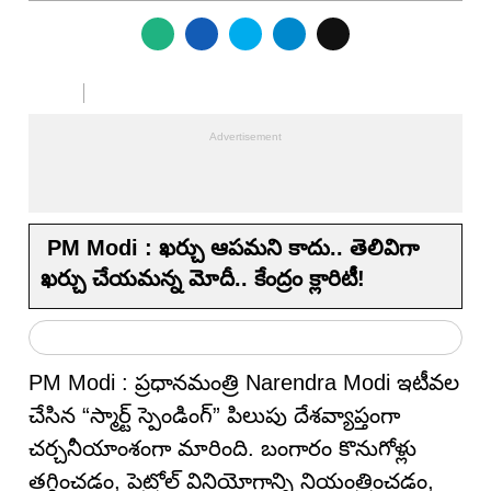
PM Modi : ఖర్చు ఆపమని కాదు.. తెలివిగా
ఖర్చు చేయమన్న మోదీ.. కేంద్రం క్లారిటీ!
PM Modi : ప్రధానమంత్రి Narendra Modi ఇటీవల
చేసిన “స్మార్ట్ స్పెండింగ్” పిలుపు దేశవ్యాప్తంగా
చర్చనీయాంశంగా మారింది. బంగారం కొనుగోళ్లు
తగ్గించడం, పెట్రోల్ వినియోగాన్ని నియంత్రించడం,