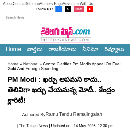
About
Contact
Sitemap
Authors Page
Advertise With Us
×
Follow Us :
F
X
Insta
▶
Home
వార్త‌లు
రాజ‌కీయాలు
సినిమా
రివ్యూలు
Home
»
National
» Centre Clarifies Pm Modis Appeal On Fuel
Gold And Foreign Spending
PM Modi : ఖర్చు ఆపమని కాదు..
తెలివిగా ఖర్చు చేయమన్న మోదీ.. కేంద్రం
క్లారిటీ!
Ramu Tandu Ramalingaiah
Authored By
| The Telugu News | Updated on : 14 May 2026, 12:30 pm