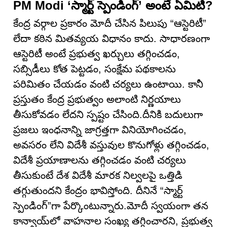
PM Modi ‘స్మార్ట్ స్పెండింగ్’ అంటే ఏమిటి?
కేంద్ర వర్గాల ప్రకారం మోదీ చేసిన పిలుపు “ఆస్టెరిటీ”
లేదా కఠిన మితవ్యయ విధానం కాదు. సాధారణంగా
ఆస్టెరిటీ అంటే ప్రభుత్వ ఖర్చులు తగ్గించడం,
సబ్సిడీలు కోత పెట్టడం, సంక్షేమ పథకాలను
పరిమితం చేయడం వంటి చర్యలు ఉంటాయి. కానీ
ప్రస్తుతం కేంద్ర ప్రభుత్వం అలాంటి నిర్ణయాలు
తీసుకోవడం లేదని స్పష్టం చేసింది.దీనికి బదులుగా
ప్రజలు ఇంధనాన్ని జాగ్రత్తగా వినియోగించడం,
అవసరం లేని విదేశీ వస్తువుల కొనుగోళ్లు తగ్గించడం,
విదేశీ ప్రయాణాలను తగ్గించడం వంటి చర్యలు
తీసుకుంటే దేశ విదేశీ మారక నిల్వలపై ఒత్తిడి
తగ్గుతుందని కేంద్రం భావిస్తోంది. దీనినే “స్మార్ట్
స్పెండింగ్”గా పేర్కొంటున్నారు.మోదీ స్వయంగా తన
కాన్వాయ్‌లో వాహనాల సంఖ్య తగ్గించారని, ప్రభుత్వ