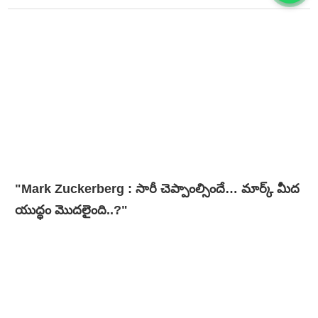
"Mark Zuckerberg : సారీ చెప్పాంల్సిందే… మార్క్ మీద
యుద్ధం మొదలైంది..?"