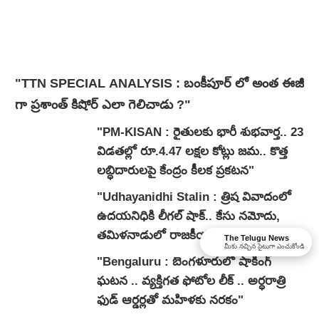
"TTN SPECIAL ANALYSIS : బంకీపూర్ లో అంత ఈజీ
గా ప్రశాంత్ కిషోర్ ఎలా గెలిచాడు ?"
"PM-KISAN : రైతులకు భారీ శుభవార్త.. 23
విడతల్లో రూ.4.47 లక్షల కోట్లు జమ.. కొత్త
లబ్ధిదారులపై కేంద్రం కీలక ప్రకటన"
"Udhayanidhi Stalin : త్రిష వివాదంలో
ఉదయనిధికి లీగల్ షాక్.. కేసు నమోదు,
తమిళనాడులో రాజకీయ రగడ.."
The Telugu News
మీకు నచ్చిన సైటుగా ఎంచుకోండి
"Bengaluru : బెంగళూరులో షాకింగ్
ఘటన .. వ్యక్తిగత ఫోటోల లీక్ .. అర్ధరాత్రి
ఫుడ్ ఆర్డర్లతో మహిళకు నరకం"