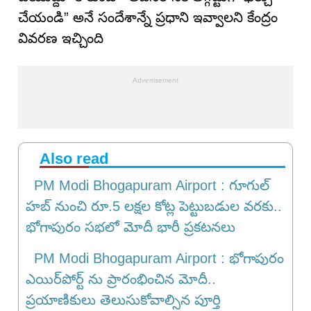
చేయండి” అనే సందేశాన్నే ప్రధాని ఇవ్వాలని కేంద్రం
వివరణ ఇచ్చింది
Also read
PM Modi Bhogapuram Airport : గూగుల్
హబ్ నుంచి రూ.5 లక్షల కోట్ల పెట్టుబడుల వరకు..
భోగాపురం సభలో మోదీ భారీ ప్రకటనలు
PM Modi Bhogapuram Airport : భోగాపురం
ఎయిర్‌పోర్ట్ ను ప్రారంభించిన మోదీ..
ప్రయాణికులు తెలుసుకోవాల్సిన పూర్తి