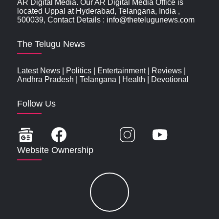
AR Digital Media. Our AR Digital Media Office is
located Uppal at Hyderabad, Telangana, India ,
500039, Contact Details : info@thetelugunews.com
The Telugu News
Latest News
|
Politics
|
Entertainment
|
Reviews
|
Andhra Pradesh
|
Telangana
|
Health
|
Devotional
Follow Us
Website Ownership