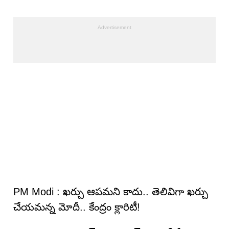
PM Modi : ఖర్చు ఆపమని కాదు.. తెలివిగా ఖర్చు
చేయమన్న మోదీ.. కేంద్రం క్లారిటీ!