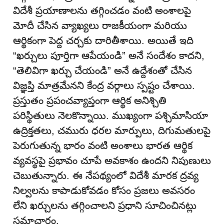
విదేశీ ప్రయాణాలను తగ్గించడం వంటి అంశాలపై
మోదీ చేసిన వ్యాఖ్యలు రాజకీయంగా మరియు
ఆర్థికంగా పెద్ద చర్చకు దారితీశాయి. అయితే ఇది
“ఖర్చులు పూర్తిగా ఆపేయండి” అనే సందేశం కాదని,
“తెలివిగా ఖర్చు చేయండి” అనే ఉద్దేశంతో చేసిన
విజ్ఞప్తి మాత్రమేనని కేంద్ర వర్గాలు స్పష్టం చేశాయి.
ప్రస్తుతం ప్రపంచవ్యాప్తంగా ఆర్థిక అనిశ్చితి
పరిస్థితులు నెలకొన్నాయి. ముఖ్యంగా పశ్చిమాసియా
ఉద్రిక్తతలు, చమురు ధరల మార్పులు, దిగుమతులపై
పెరుగుతున్న భారం వంటి అంశాలు భారత ఆర్థిక
వ్యవస్థపై ప్రభావం చూపే అవకాశం ఉందని నిపుణులు
చెబుతున్నారు. ఈ నేపథ్యంలో విదేశీ మారక ద్రవ్య
నిల్వలను కాపాడుకోవడం కోసం ప్రజలు అవసరం
లేని ఖర్చులను తగ్గించాలని ప్రధాని సూచించినట్లు
సమాచారం.