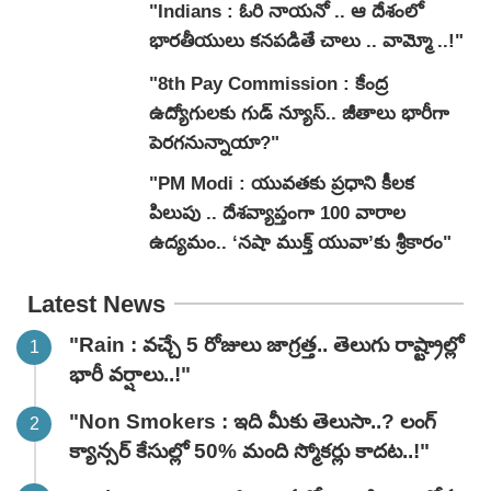
"Indians : ఓరి నాయనో .. ఆ దేశంలో
భారతీయులు కనపడితే చాలు .. వామ్మో ..!"
"8th Pay Commission : కేంద్ర
ఉద్యోగులకు గుడ్ న్యూస్.. జీతాలు భారీగా
పెరగనున్నాయా?"
"PM Modi : యువతకు ప్రధాని కీలక
పిలుపు .. దేశవ్యాప్తంగా 100 వారాల
ఉద్యమం.. ‘నషా ముక్త్ యువా’కు శ్రీకారం"
Latest News
"Rain : వచ్చే 5 రోజులు జాగ్రత్త.. తెలుగు రాష్ట్రాల్లో
భారీ వ‌ర్షాలు..!"
"Non Smokers : ఇది మీకు తెలుసా..? లంగ్
క్యాన్సర్ కేసుల్లో 50% మంది స్మోకర్లు కాదట..!"