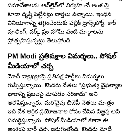
సమావేశాలను ఆన్‌లైన్‌లో నిర్వహించే అంశంపై
కూడా దృష్టి పెట్టినట్లు వార్తలు వచ్చాయి. ఇంధన
వినియోగాన్ని తగ్గించేందుకు పబ్లిక్ ట్రాన్స్‌పోర్ట్, కార్
పూలింగ్, వర్క్ ఫ్రం హోమ్ వంటి మార్గాలను
ప్రోత్సహిస్తున్నట్లు తెలుస్తోంది.
PM Modi ప్రతిపక్షాల విమర్శలు.. సోషల్
మీడియాలో చర్చ
మోదీ వ్యాఖ్యలపై ప్రతిపక్ష పార్టీలు విమర్శలు
గుప్పిస్తున్నాయి. కొందరు నేతలు “ప్రభుత్వ వైఫల్యాల
భారాన్ని ప్రజలపై మోపడం సరికాదు” అని
ఆరోపిస్తున్నారు. మరోవైపు బీజేపీ నేతలు మాత్రం
ఇది దేశ ఆర్థిక ప్రయోజనాల కోసం చేసిన విజ్ఞప్తి అని
సమర్థిస్తున్నారు. సోషల్ మీడియాలో కూడా ఈ
అంశంపై భారీ చర్చ జరుగుతోంది. కొందరు మోదీ