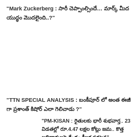
"Mark Zuckerberg : సారీ చెప్పాంల్సిందే… మార్క్ మీద
యుద్ధం మొదలైంది..?"
"TTN SPECIAL ANALYSIS : బంకీపూర్ లో అంత ఈజీ
గా ప్రశాంత్ కిషోర్ ఎలా గెలిచాడు ?"
"PM-KISAN : రైతులకు భారీ శుభవార్త.. 23
విడతల్లో రూ.4.47 లక్షల కోట్లు జమ.. కొత్త