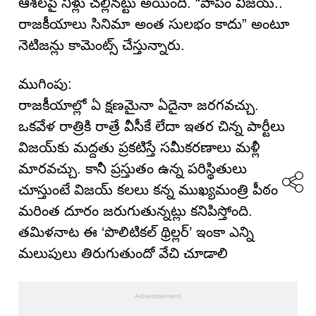
ఆశలపై నీళ్లు చల్లినట్టు అయింది. “పాపం విజయ్..
రాజకీయాలు సినిమా అంత సులభం కాదు” అంటూ
నెటిజన్లు కామెంట్స్ చేస్తున్నారు.
ముగింపు:
రాజకీయాల్లో ఏ క్షణమైనా ఏదైనా జరగవచ్చు.
ఒకవేళ రాత్రికి రాత్రే వీసీకే లేదా ఇతర చిన్న పార్టీలు
విజయ్‌కు మద్దతు ప్రకటిస్తే సమీకరణాలు మళ్లీ
మారవచ్చు. కానీ ప్రస్తుతం ఉన్న పరిస్థితులు
చూస్తుంటే విజయ్ కలలు కన్న ముఖ్యమంత్రి పీఠం
మరింత దూరం జరుగుతున్నట్లు కనిపిస్తోంది.
తమిళనాట ఈ ‘పొలిటికల్ థ్రిల్లర్’ ఇంకా ఎన్ని
మలుపులు తిరుగుతుందో వేచి చూడాలి