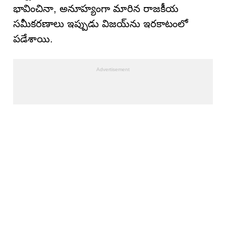
భావించినా, అనూహ్యంగా మారిన రాజకీయ
సమీకరణాలు ఇప్పుడు విజయ్‌ను ఇరకాటంలో
పడేశాయి.