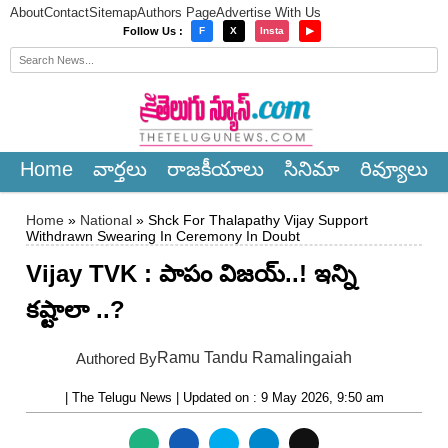
About
Contact
Sitemap
Authors Page
Advertise With Us
×
Follow Us :
F
X
Insta
▶
Home
వార్త‌లు
రాజ‌కీయాలు
సినిమా
రివ్యూలు
Home
»
National
» Shck For Thalapathy Vijay Support
Withdrawn Swearing In Ceremony In Doubt
Vijay TVK : పాపం విజయ్..! ఇన్ని
క‌ష్టాలా ..?
Ramu Tandu Ramalingaiah
Authored By
| The Telugu News | Updated on : 9 May 2026, 9:50 am