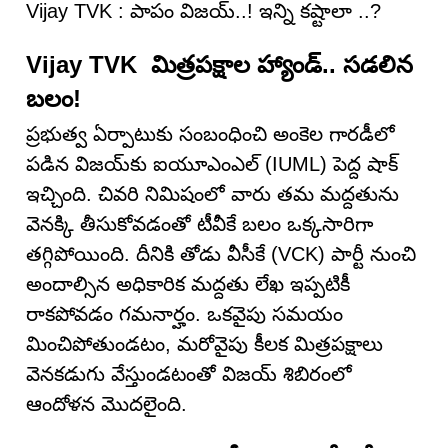
Vijay TVK : పాపం విజయ్..! ఇన్ని క‌ష్టాలా ..?
Vijay TVK మిత్రపక్షాల హ్యాండ్.. సడలిన
బలం!
ప్రభుత్వ ఏర్పాటుకు సంబంధించి అంకెల గారడీలో
పడిన విజయ్‌కు ఐయూఎంఎల్ (IUML) పెద్ద షాక్
ఇచ్చింది. చివరి నిమిషంలో వారు తమ మద్దతును
వెనక్కి తీసుకోవడంతో టీవీకే బలం ఒక్కసారిగా
తగ్గిపోయింది. దీనికి తోడు వీసీకే (VCK) పార్టీ నుంచి
అందాల్సిన అధికారిక మద్దతు లేఖ ఇప్పటికీ
రాకపోవడం గమనార్హం. ఒకవైపు సమయం
మించిపోతుండటం, మరోవైపు కీలక మిత్రపక్షాలు
వెనకడుగు వేస్తుండటంతో విజయ్ శిబిరంలో
ఆందోళన మొదలైంది.