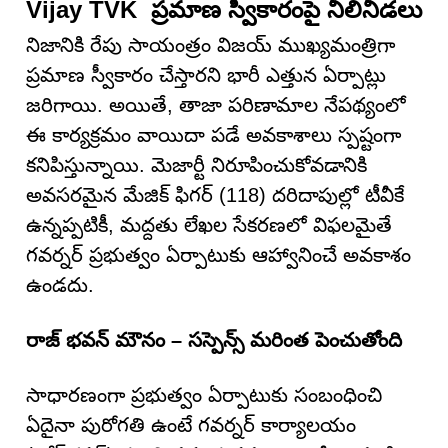
Vijay TVK ప్రమాణ స్వీకారంపై నీలినీడలు
నిజానికి రేపు సాయంత్రం విజయ్ ముఖ్యమంత్రిగా
ప్రమాణ స్వీకారం చేస్తారని భారీ ఎత్తున ఏర్పాట్లు
జరిగాయి. అయితే, తాజా పరిణామాల నేపథ్యంలో
ఈ కార్యక్రమం వాయిదా పడే అవకాశాలు స్పష్టంగా
కనిపిస్తున్నాయి. మెజార్టీ నిరూపించుకోవడానికి
అవసరమైన మేజిక్ ఫిగర్ (118) దరిదాపుల్లో టీవీకే
ఉన్నప్పటికీ, మద్దతు లేఖల సేకరణలో విఫలమైతే
గవర్నర్ ప్రభుత్వం ఏర్పాటుకు ఆహ్వానించే అవకాశం
ఉండదు.
రాజ్ భవన్ మౌనం – సస్పెన్స్ మరింత పెంచుతోంది
సాధారణంగా ప్రభుత్వం ఏర్పాటుకు సంబంధించి
ఏదైనా పురోగతి ఉంటే గవర్నర్ కార్యాలయం