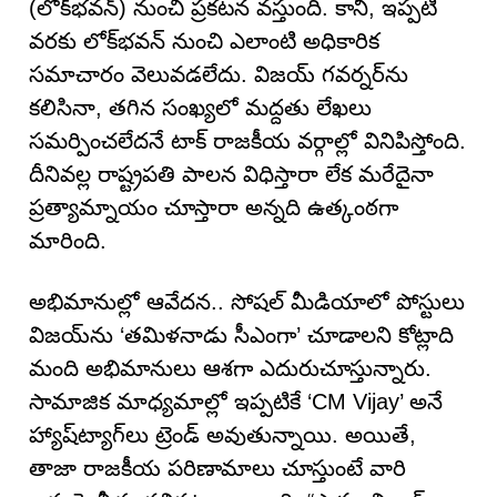
(లోక్‌భవన్) నుంచి ప్రకటన వస్తుంది. కానీ, ఇప్పటి
వరకు లోక్‌భవన్ నుంచి ఎలాంటి అధికారిక
సమాచారం వెలువడలేదు. విజయ్ గవర్నర్‌ను
కలిసినా, తగిన సంఖ్యలో మద్దతు లేఖలు
సమర్పించలేదనే టాక్ రాజకీయ వర్గాల్లో వినిపిస్తోంది.
దీనివల్ల రాష్ట్రపతి పాలన విధిస్తారా లేక మరేదైనా
ప్రత్యామ్నాయం చూస్తారా అన్నది ఉత్కంఠగా
మారింది.
అభిమానుల్లో ఆవేదన.. సోషల్ మీడియాలో పోస్టులు
విజయ్‌ను ‘తమిళనాడు సీఎంగా’ చూడాలని కోట్లాది
మంది అభిమానులు ఆశగా ఎదురుచూస్తున్నారు.
సామాజిక మాధ్యమాల్లో ఇప్పటికే ‘CM Vijay’ అనే
హ్యాష్‌ట్యాగ్‌లు ట్రెండ్ అవుతున్నాయి. అయితే,
తాజా రాజకీయ పరిణామాలు చూస్తుంటే వారి