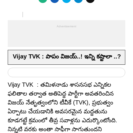
Vijay TVK : పాపం విజయ్..! ఇన్ని క‌ష్టాలా ..?
Vijay TVK : తమిళనాడు శాసనసభ ఎన్నికల
ఫలితాల తర్వాత అతిపెద్ద పార్టీగా అవతరించిన
విజయ్ నేతృత్వంలోని టీవీకే (TVK), ప్రభుత్వం
ఏర్పాటు చేయడానికి అవసరమైన మద్దతును
కూడగట్టే క్రమంలో తీవ్ర సవాళ్లను ఎదుర్కొంటోంది.
నిన్నటి వరకు అంతా సాఫీగా సాగుతుందని