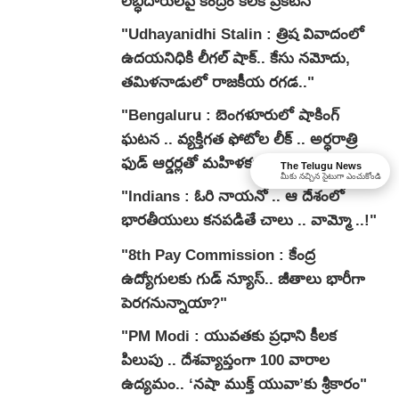
లబ్ధిదారులపై కేంద్రం కీలక ప్రకటన"
"Udhayanidhi Stalin : త్రిష వివాదంలో
ఉదయనిధికి లీగల్ షాక్.. కేసు నమోదు,
తమిళనాడులో రాజకీయ రగడ.."
"Bengaluru : బెంగళూరులో షాకింగ్
ఘటన .. వ్యక్తిగత ఫోటోల లీక్ .. అర్ధరాత్రి
ఫుడ్ ఆర్డర్లతో మహిళకు నరకం"
The Telugu News
మీకు నచ్చిన సైటుగా ఎంచుకోండి
"Indians : ఓరి నాయనో .. ఆ దేశంలో
భారతీయులు కనపడితే చాలు .. వామ్మో ..!"
"8th Pay Commission : కేంద్ర
ఉద్యోగులకు గుడ్ న్యూస్.. జీతాలు భారీగా
పెరగనున్నాయా?"
"PM Modi : యువతకు ప్రధాని కీలక
పిలుపు .. దేశవ్యాప్తంగా 100 వారాల
ఉద్యమం.. ‘నషా ముక్త్ యువా’కు శ్రీకారం"