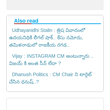
Also read
Udhayanidhi Stalin : త్రిష వివాదంలో
ఉదయనిధికి లీగల్ షాక్.. కేసు నమోదు,
తమిళనాడులో రాజకీయ రగడ..
Vijay : INSTAGRAM CM అంటున్నారు ..
విజయ్ కి అంత సీన్ లేదా ?
Dhanush Politics : CM Chair ని టార్గెట్
చేసిన ధనుష్..?