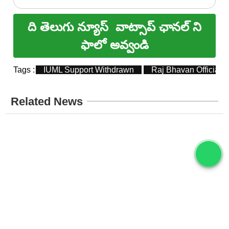
ది తెలుగు న్యూస్
వాట్సాప్ ఛానల్ ని
ఫాలో అవ్వండి
Tags :
IUML Support Withdrawn
Raj Bhavan Official 
Related News