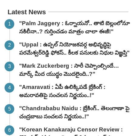
Latest News
"Palm Jaggery : ఓర్నాయనో.. తాటి బెల్లంలోనూ
నకిలీనా..? గుర్తించడం మాత్రం చాలా ఈజీ!"
"Uppal : ఉప్పల్ నియోజకవర్గ అభివృద్ధిపై
పరమేశ్వర్‌రెడ్డి ఫోకస్.. కీలక పనులకు నిధుల విజ్ఞప్తి"
"Mark Zuckerberg : సారీ చెప్పాంల్సిందే…
మార్క్ మీద యుద్ధం మొదలైంది..?"
"Amaravati : ఏపీ ఉలిక్కిపడే బ్రేకింగ్ :
అమరావతిపై సంచలన నిర్ణయం..!"
"Chandrababu Naidu : బ్రేకింగ్.. తెలంగాణా పై
చంద్రబాబు సంచలన నిర్ణయం..!"
"Korean Kanakaraju Censor Review :