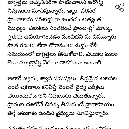
జాగ్రత్తలు తప్పనిసరిగా పాటించాలని ఆరోగ్య
నిపుణులు సూచిస్తున్నారు. ఇల్లు, పరిసర
ప్రాంతాలను పరిశుభ్రంగా ఉంచడం అత్యంత
ముఖ్యం. ఎలుకలు సంచరించే ప్రాంతాల్లో మాస్క్,
గ్లౌజ్‌లు ఉపయోగించడం మంచిదని సూచిస్తున్నారు.
పాత గదులు లేదా గోదాములు శుభ్రం చేసే
సమయంలో జాగ్రత్తలు తీసుకోవాలి. ఎలుకల మలం
లేదా మూత్రాన్ని నేరుగా తాకకుండా ఉండాలి.
అలాగే జ్వరం, శ్వాస సమస్యలు, తీవ్రమైన అలసట
వంటి లక్షణాలు కనిపిస్తే వెంటనే వైద్య పరీక్షలు
చేయించుకోవాలని నిపుణులు చెబుతున్నారు.
ప్రారంభ దశలోనే చికిత్స తీసుకుంటే ప్రాణాపాయం
తగ్గే అవకాశం ఉందని వైద్యులు సూచిస్తున్నారు.
ప్రస్తుతం ప్రపంచవ్యాప్తంగా హంటా వైరస్‌పై నిఘా