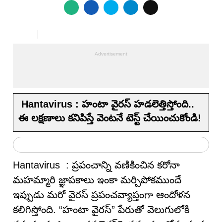
Hantavirus : హంటా వైరస్ హడలెత్తిస్తోంది..
ఈ లక్షణాలు కనిపిస్తే వెంటనే టెస్ట్ చేయించుకోండి!
Hantavirus : ప్రపంచాన్ని వణికించిన కరోనా
మహమ్మారి జ్ఞాపకాలు ఇంకా మర్చిపోకముందే
ఇప్పుడు మరో వైరస్ ప్రపంచవ్యాప్తంగా ఆందోళన
కలిగిస్తోంది. “హంటా వైరస్” పేరుతో వెలుగులోకి