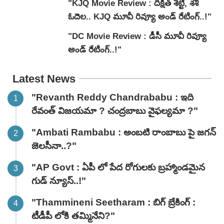
"KJQ Movie Review : దీక్షిత్ శెట్టి, శశి
ఓదెల.. KJQ మూవీ రివ్యూ అండ్ రేటింగ్‌..!"
"DC Movie Review : డీసీ మూవీ రివ్యూ
అండ్ రేటింగ్‌..!"
Latest News
"Revanth Reddy Chandrababu : ఇది
రేవంత్ విజయమా ? చంద్రబాబు వైఫల్యమా ?"
"Ambati Rambabu : అంబటి రాంబాబు పై జగన్
జెలసీనా..?"
"AP Govt : ఏపీ లో పేద రోగులకు బ్రహ్మాండమైన
గుడ్ న్యూస్..!"
"Thammineni Seetharam : బిగ్ బ్రేకింగ్ :
టీడీపీ లోకి తమ్మినేని?"