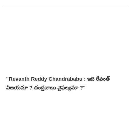
"Revanth Reddy Chandrababu : ఇది రేవంత్
విజయమా ? చంద్రబాబు వైఫల్యమా ?"