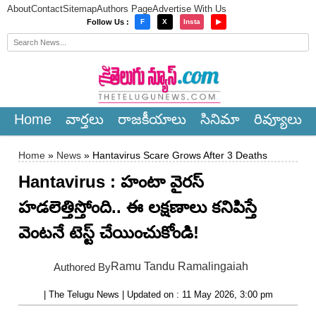
About
Contact
Sitemap
Authors Page
Advertise With Us
×
Follow Us :
F
X
Insta
▶
Home
వార్త‌లు
రాజ‌కీయాలు
సినిమా
రివ్యూలు
Home
»
News
» Hantavirus Scare Grows After 3 Deaths
Hantavirus : హంటా వైరస్
హడలెత్తిస్తోంది.. ఈ లక్షణాలు కనిపిస్తే
వెంటనే టెస్ట్ చేయించుకోండి!
Ramu Tandu Ramalingaiah
Authored By
| The Telugu News | Updated on : 11 May 2026, 3:00 pm