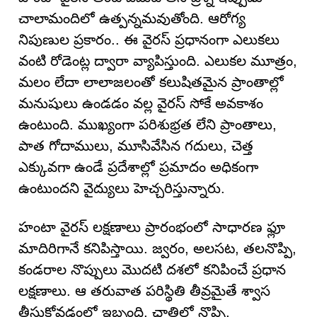
చాలామందిలో ఉత్పన్నమవుతోంది. ఆరోగ్య
నిపుణుల ప్రకారం.. ఈ వైరస్ ప్రధానంగా ఎలుకలు
వంటి రోడెంట్ల ద్వారా వ్యాపిస్తుంది. ఎలుకల మూత్రం,
మలం లేదా లాలాజలంతో కలుషితమైన ప్రాంతాల్లో
మనుషులు ఉండడం వల్ల వైరస్ సోకే అవకాశం
ఉంటుంది. ముఖ్యంగా పరిశుభ్రత లేని ప్రాంతాలు,
పాత గోదాములు, మూసివేసిన గదులు, చెత్త
ఎక్కువగా ఉండే ప్రదేశాల్లో ప్రమాదం అధికంగా
ఉంటుందని వైద్యులు హెచ్చరిస్తున్నారు.
హంటా వైరస్ లక్షణాలు ప్రారంభంలో సాధారణ ఫ్లూ
మాదిరిగానే కనిపిస్తాయి. జ్వరం, అలసట, తలనొప్పి,
కండరాల నొప్పులు మొదటి దశలో కనిపించే ప్రధాన
లక్షణాలు. ఆ తరువాత పరిస్థితి తీవ్రమైతే శ్వాస
తీసుకోవడంలో ఇబ్బంది, ఛాతిలో నొప్పి,