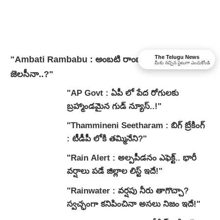
The Telugu News
"Ambati Rambabu : అంబటి రాంబాబు పై జగన్
మీకు నచ్చిన సైటుగా ఎంచుకోండి
జెలసీనా..?"
"AP Govt : ఏపీ లో పేద రోగులకు
బ్రహ్మాండమైన గుడ్ న్యూస్..!"
"Thammineni Seetharam : బిగ్ బ్రేకింగ్
: టీడీపీ లోకి తమ్మినేని?"
"Rain Alert : అల్పపీడనం ఎఫెక్ట్.. భారీ
వర్షాలు పడే జిల్లాల లిస్ట్ ఇదే!"
"Rainwater : వర్షపు నీరు తాగొచ్చా?
స్వచ్ఛంగా కనిపించినా అసలు నిజం ఇదే!"