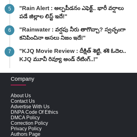
"Rain Alert : అల్పపీడనం ఎఫెక్ట్.. భారీ వర్షాలు
పడే జిల్లాల లిస్ట్ ఇదే!"
"Rainwater : వర్షపు నీరు తాగొచ్చా? స్వచ్ఛంగా
కనిపించినా అసలు నిజం ఇదే!"
"KJQ Movie Review : దీక్షిత్ శెట్టి, శశి ఓదెల..
KJQ మూవీ రివ్యూ అండ్ రేటింగ్‌..!"
Company
About Us
Contact Us
Advertise With Us
DNPA Code Of Ethics
DMCA Policy
Correction Policy
Privacy Policy
Authors Page