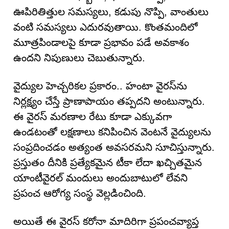
ఊపిరితిత్తుల సమస్యలు, కడుపు నొప్పి, వాంతులు
వంటి సమస్యలు ఎదురవుతాయి. కొంతమందిలో
మూత్రపిండాలపై కూడా ప్రభావం పడే అవకాశం
ఉందని నిపుణులు చెబుతున్నారు.
వైద్యుల హెచ్చరికల ప్రకారం.. హంటా వైరస్‌ను
నిర్లక్ష్యం చేస్తే ప్రాణాపాయం తప్పదని అంటున్నారు.
ఈ వైరస్ మరణాల రేటు కూడా ఎక్కువగా
ఉండటంతో లక్షణాలు కనిపించిన వెంటనే వైద్యులను
సంప్రదించడం అత్యంత అవసరమని సూచిస్తున్నారు.
ప్రస్తుతం దీనికి ప్రత్యేకమైన టీకా లేదా ఖచ్చితమైన
యాంటీవైరల్ మందులు అందుబాటులో లేవని
ప్రపంచ ఆరోగ్య సంస్థ వెల్లడించింది.
అయితే ఈ వైరస్ కరోనా మాదిరిగా ప్రపంచవ్యాప్త