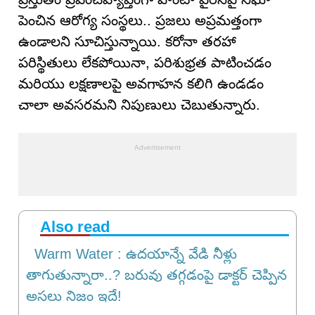
పెంచిన ఆరోగ్య సంస్థలు.. ప్రజలు అప్రమత్తంగా
ఉండాలని సూచిస్తున్నాయి. కరోనా తరహా
పరిస్థితులు లేకపోయినా, పరిశుభ్రత పాటించడం
మరియు లక్షణాలపై అవగాహన కలిగి ఉండడం
చాలా అవసరమని నిపుణులు చెబుతున్నారు.
Also read
Warm Water : ఉదయాన్నే వేడి నీళ్లు
తాగుతున్నారా..? బరువు తగ్గడంపై డాక్టర్ చెప్పిన
అసలు నిజం ఇదే!