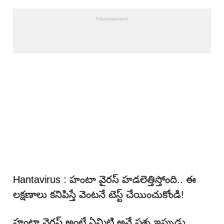
Hantavirus : హంటా వైరస్ హడలెత్తిస్తోంది.. ఈ
లక్షణాలు కనిపిస్తే వెంటనే టెస్ట్ చేయించుకోండి!
హంటా వైరస్ అంటే ఏమిటి అనే ప్రశ్న ఇప్పుడు