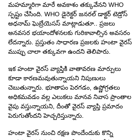
మహమ్మారిగా మారే అవకాశం తక్కువేనని WHO
స్పష్టం చేసింది. WHO డైరెక్టర్ జనరల్ డాక్టర్ టెడ్రోస్
అధనామ్ ఘెబ్రేయెసస్ మాట్లాడుతూ.. ప్రజలు
అనవసర భయాందోళనలకు గురికావాల్సిన అవసరం
లేదన్నారు. ప్రస్తుతం సాధారణ ప్రజలకు హంటా వైరస్
ముప్పు చాలా తక్కువగా ఉందని తెలిపారు.
ఇక హంటా వైరస్ వ్యాప్తికి వాతావరణ మార్పులు
కూడా కారణమవుతున్నాయని నిపుణులు
చెబుతున్నారు. భూతాపం పెరగడం, ఉష్ణోగ్రతలు
అధికమవడం వల్ల ఎలుకలు మానవ నివాస ప్రాంతాల
వైపు వస్తున్నాయని, దీంతో వైరస్ వ్యాప్తి ప్రమాదం
పెరుగుతోందని హెచ్చరిస్తున్నారు.
హంటా వైరస్ నుంచి రక్షణ పొందేందుకు కొన్ని