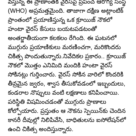
వస్తున్న ఈ ప్రాణాంతక వైరస్‌పై ప్రపంచ ఆరోగ్య సంస్థ
(WHO) అప్రమత్తమైంది. తాజాగా దక్షిణ అట్లాంటిక్
ప్రాంతంలో ప్రయాణిస్తున్న ఒక క్రూయిజ్ నౌకలో
హంటా వైరస్ కేసులు బయటపడటంతో
అంతర్జాతీయంగా కలకలం రేగింది. ఈ ఘటనలో
ముగ్గురు ప్రయాణికులు మరణించగా, మరికొందరు
చికిత్స పొందుతున్నారు.నివేదికల ప్రకారం.. క్రూయిజ్
నౌకలో మొత్తం ఎనిమిది మందికి హంటా వైరస్
సోకినట్లు గుర్తించారు. వైరస్ సోకిన వారిలో కొందరికి
తీవ్రమైన జ్వరం, శ్వాస తీసుకోవడంలో ఇబ్బందులు,
కండరాల నొప్పులు వంటి లక్షణాలు కనిపించాయి.
పరిస్థితి విషమించడంతో ముగ్గురు ప్రాణాలు
కోల్పోయారు. ప్రస్తుతం ఆ నౌకను స్పెయిన్‌కు చెందిన
కానరీ దీవుల్లో నిలిపివేసి, బాధితులను ఐసోలేషన్‌లో
ఉంచి చికిత్స అందిస్తున్నారు.