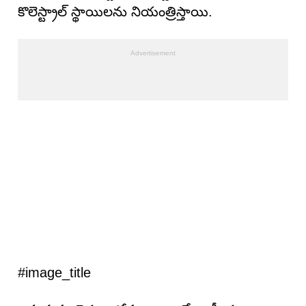
కొలెస్ట్రాల్ స్థాయిలను నియంత్రిస్తాయి.
#image_title