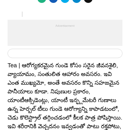
Tea | ఆరోగ్యకరమైన గుండె కోసం సరైన జీవనశైలి,
వ్యాయామం, సంతులిత ఆహారం అవసరం. ఇవి
ఎంత ముఖ్యమో, అంతే అవసరం కొన్ని సహజమైన
పానీయాలు కూడా. నిపుణుల ప్రకారం,
యాంటీఆక్సిడెంట్లు, యాంటీ ఇన్ఫ్లమేటరీ గుణాలు
ఉన్న హెర్బల్ టీలు గుండె ఆరోగ్యాన్ని కాపాడటంలో,
చెడు కొలెస్ట్రాల్ తగ్గించడంలో కీలక పాత్ర పోషిస్తాయి.
ఇవి శరీరానికి వెచ్చదనం ఇవ్వడంతో పాటు రక్తపోటు,