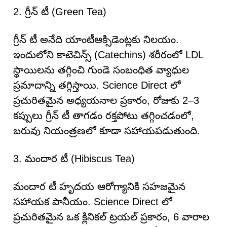
2. గ్రీన్ టీ (Green Tea)
గ్రీన్ టీ అనేది యాంటీఆక్సిడెంట్లకు నిలయం.
ఇందులోని కాటెచిన్స్ (Catechins) శరీరంలో LDL
స్థాయిలను తగ్గించి గుండె సంబంధిత వ్యాధుల
ప్రమాదాన్ని తగ్గిస్తాయి. Science Direct లో
ప్రచురితమైన అధ్యయనాల ప్రకారం, రోజుకు 2–3
కప్పులు గ్రీన్ టీ తాగడం రక్తపోటు తగ్గించడంలో,
బరువు నియంత్రణలో కూడా సహాయపడుతుంది.
3. మందార టీ (Hibiscus Tea)
మందార టీ హృదయ ఆరోగ్యానికి సహజమైన
సహాయక పానీయం. Science Direct లో
ప్రచురితమైన ఒక క్లినికల్ ట్రయల్ ప్రకారం, 6 వారాల