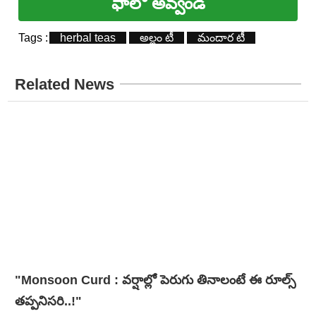
ఫాలో అవ్వండి
Tags :
herbal teas
అల్లం టీ
మందార టీ
Related News
"Monsoon Curd : వర్షాల్లో పెరుగు తినాలంటే ఈ రూల్స్
తప్పనిసరి..!"