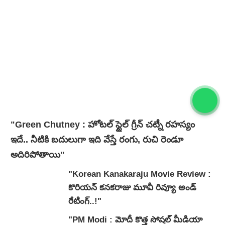
"Green Chutney : హోటల్ స్టైల్ గ్రీన్ చట్నీ రహస్యం
ఇదే.. నీటికి బదులుగా ఇది వేస్తే రంగు, రుచి రెండూ
అదిరిపోతాయి"
"Korean Kanakaraju Movie Review :
కొరియన్ కనకరాజు మూవీ రివ్యూ అండ్
రేటింగ్‌..!"
"PM Modi : మోదీ కొత్త సోషల్ మీడియా