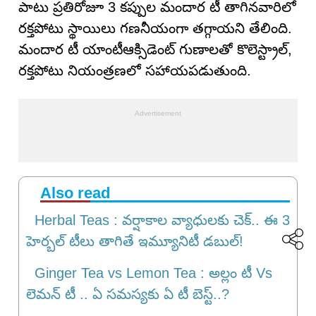
పాటు ప్రతిరోజూ 3 కప్పుల మందార టీ తాగినవారిలో
రక్తపోటు స్థాయిలు గణనీయంగా తగ్గాయని తేలింది.
మందార టీ యాంటీఆక్సిడెంట్ గుణాలతో కొలెస్ట్రాల్,
రక్తపోటు నియంత్రణలో సహాయపడుతుంది.
Also read
Herbal Teas : వర్షాకాల వ్యాధులకు చెక్.. ఈ 3
హెర్బల్ టీలు తాగితే ఇమ్యూనిటీ డబుల్!
Ginger Tea vs Lemon Tea : అల్లం టీ Vs
లెమన్ టీ .. ఏ సమస్యకు ఏ టీ బెస్ట్..?