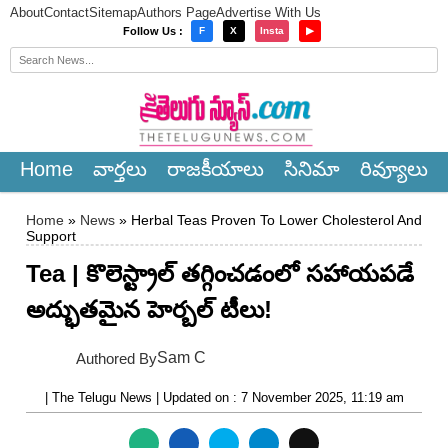
About
Contact
Sitemap
Authors Page
Advertise With Us
×
Follow Us :
F
X
Insta
▶
Home
వార్త‌లు
రాజ‌కీయాలు
సినిమా
రివ్యూలు
Home
»
News
» Herbal Teas Proven To Lower Cholesterol And
Support
Tea | కొలెస్ట్రాల్ తగ్గించడంలో సహాయపడే
అద్భుతమైన హెర్బల్ టీలు!
Sam C
Authored By
| The Telugu News | Updated on : 7 November 2025, 11:19 am