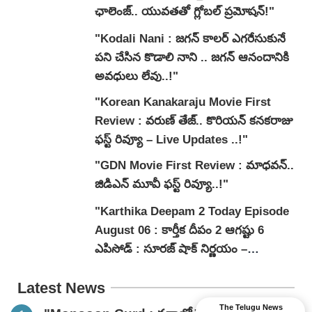
ఛాలెంజ్.. యువతతో గ్లోబల్ ప్రమోషన్!"
"Kodali Nani : జగన్ కాలర్ ఎగరేసుకునే
పని చేసిన కొడాలి నాని .. జగన్ ఆనందానికి
అవధులు లేవు..!"
"Korean Kanakaraju Movie First
Review : వరుణ్ తేజ్.. కొరియన్ కనకరాజు
ఫస్ట్ రివ్యూ – Live Updates ..!"
"GDN Movie First Review : మాధవన్..
జిడిఎన్ మూవీ ఫ‌స్ట్ రివ్యూ..!"
"Karthika Deepam 2 Today Episode
August 06 : కార్తీక దీపం 2 ఆగష్టు 6
ఎపిసోడ్ : సూరజ్ షాక్ నిర్ణయం –
జ్యోత్స్నకు పెళ్లి ఒత్తిడి!"
Latest News
The Telugu News