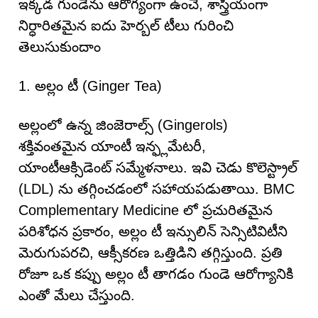
ఇక్కడ గుండెను ఆరోగ్యంగా ఉంచే, శాస్త్రీయంగా
నిర్ధారితమైన ఐదు హెర్బల్ టీలు గురించి
తెలుసుకుందాం
1. అల్లం టీ (Ginger Tea)
అల్లంలో ఉన్న జింజెరాల్స్ (Gingerols)
శక్తివంతమైన యాంటీ ఇన్ఫ్లమేటరీ,
యాంటీఆక్సిడెంట్ సమ్మేళనాలు. ఇవి చెడు కొలెస్ట్రాల్
(LDL) ను తగ్గించడంలో సహాయపడుతాయి. BMC
Complementary Medicine లో ప్రచురితమైన
పరిశోధన ప్రకారం, అల్లం టీ ఇన్సులిన్ సెన్సిటివిటీని
మెరుగుపరచి, ఆక్సీకరణ ఒత్తిడిని తగ్గిస్తుంది. ప్రతి
రోజూ ఒక కప్పు అల్లం టీ తాగడం గుండె ఆరోగ్యానికి
ఎంతో మేలు చేస్తుంది.