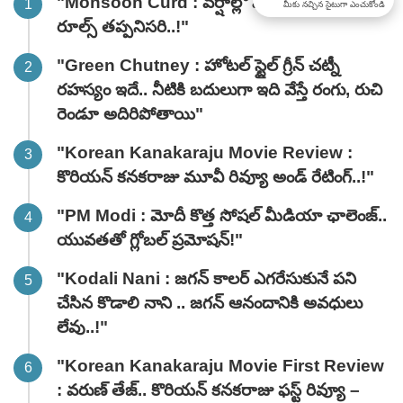
"Monsoon Curd : వర్షాల్లో పెరుగు తినాలంటే ఈ
మీకు నచ్చిన సైటుగా ఎంచుకోండి
రూల్స్ తప్పనిసరి..!"
"Green Chutney : హోటల్ స్టైల్ గ్రీన్ చట్నీ
రహస్యం ఇదే.. నీటికి బదులుగా ఇది వేస్తే రంగు, రుచి
రెండూ అదిరిపోతాయి"
"Korean Kanakaraju Movie Review :
కొరియన్ కనకరాజు మూవీ రివ్యూ అండ్ రేటింగ్‌..!"
"PM Modi : మోదీ కొత్త సోషల్ మీడియా ఛాలెంజ్..
యువతతో గ్లోబల్ ప్రమోషన్!"
"Kodali Nani : జగన్ కాలర్ ఎగరేసుకునే పని
చేసిన కొడాలి నాని .. జగన్ ఆనందానికి అవధులు
లేవు..!"
"Korean Kanakaraju Movie First Review
: వరుణ్ తేజ్.. కొరియన్ కనకరాజు ఫస్ట్ రివ్యూ –