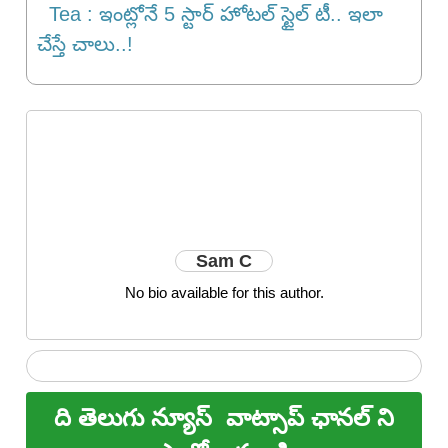
Tea : ఇంట్లోనే 5 స్టార్ హోటల్ స్టైల్ టీ.. ఇలా
చేస్తే చాలు..!
Sam C
No bio available for this author.
ది తెలుగు న్యూస్
వాట్సాప్ ఛానల్ ని