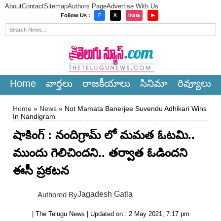
About
Contact
Sitemap
Authors Page
Advertise With Us
×
Follow Us :
F
X
Insta
▶
Home
వార్త‌లు
రాజ‌కీయాలు
సినిమా
రివ్యూలు
Home
»
News
» Not Mamata Banerjee Suvendu Adhikari Wins
In Nandigram
షాకింగ్ : నందిగ్రామ్ లో మమత ఓటమి..
ముందు గెలిచిందని.. తర్వాత ఓడిందని
ఈసీ ప్రకటన
Jagadesh Gatla
Authored By
| The Telugu News | Updated on : 2 May 2021, 7:17 pm