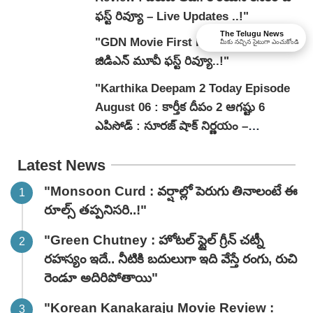
ఫస్ట్ రివ్యూ – Live Updates ..!"
The Telugu News
"GDN Movie First Review : మాధవన్..
మీకు నచ్చిన సైటుగా ఎంచుకోండి
జిడిఎన్ మూవీ ఫ‌స్ట్ రివ్యూ..!"
"Karthika Deepam 2 Today Episode
August 06 : కార్తీక దీపం 2 ఆగష్టు 6
ఎపిసోడ్ : సూరజ్ షాక్ నిర్ణయం –
జ్యోత్స్నకు పెళ్లి ఒత్తిడి!"
Latest News
"Monsoon Curd : వర్షాల్లో పెరుగు తినాలంటే ఈ
రూల్స్ తప్పనిసరి..!"
"Green Chutney : హోటల్ స్టైల్ గ్రీన్ చట్నీ
రహస్యం ఇదే.. నీటికి బదులుగా ఇది వేస్తే రంగు, రుచి
రెండూ అదిరిపోతాయి"
"Korean Kanakaraju Movie Review :