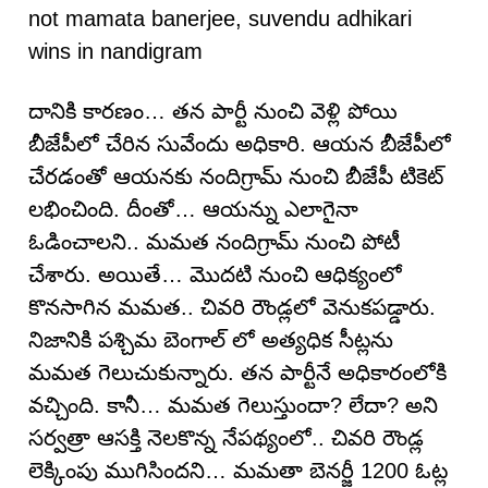
not mamata banerjee, suvendu adhikari
wins in nandigram
దానికి కారణం… తన పార్టీ నుంచి వెళ్లి పోయి
బీజేపీలో చేరిన సువేందు అధికారి. ఆయన బీజేపీలో
చేరడంతో ఆయనకు నందిగ్రామ్ నుంచి బీజేపీ టికెట్
లభించింది. దీంతో… ఆయన్ను ఎలాగైనా
ఓడించాలని.. మమత నందిగ్రామ్ నుంచి పోటీ
చేశారు. అయితే… మొదటి నుంచి ఆధిక్యంలో
కొనసాగిన మమత.. చివరి రౌండ్లలో వెనుకపడ్డారు.
నిజానికి పశ్చిమ బెంగాల్ లో అత్యధిక సీట్లను
మమత గెలుచుకున్నారు. తన పార్టీనే అధికారంలోకి
వచ్చింది. కానీ… మమత గెలుస్తుందా? లేదా? అని
సర్వత్రా ఆసక్తి నెలకొన్న నేపథ్యంలో.. చివరి రౌండ్ల
లెక్కింపు ముగిసిందని… మమతా బెనర్జీ 1200 ఓట్ల