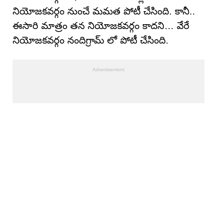
నియోజకవర్గం నుంచే మమత పోటీ చేసింది. కానీ..
ఈసారి మాత్రం తన నియోజకవర్గం కాదని… వేరే
నియోజకవర్గం నందిగ్రామ్ లో పోటీ చేసింది.