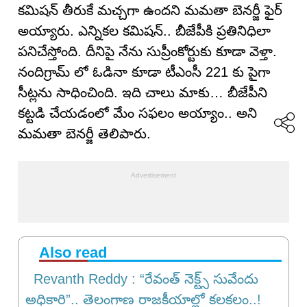
కమిషన్ తీరుకే మచ్చగా ఉందని మమతా బెనర్జీ ఫైర్
అయ్యారు. ఎన్నికల కమిషన్.. బీజేపీకి ప్రతినిధిలా
పనిచేస్తోంది. దీనిపై నేను సుప్రీంకోర్టుకు కూడా వెళ్తా.
నందిగ్రామ్ లో ఓడినా కూడా టీఎంసీ 221 కు పైగా
సీట్లను సాధించింది. ఇది చాలు మాకు… బీజేపీని
కట్టడి చేయడంలో మేం సఫలం అయ్యాం.. అని
మమతా బెనర్జీ తెలిపారు.
Also read
Revanth Reddy : “రేవంత్ నెక్ట్స్ సువేందు
అధికారి”.. తెలంగాణ రాజకీయాల్లో కలకలం..!