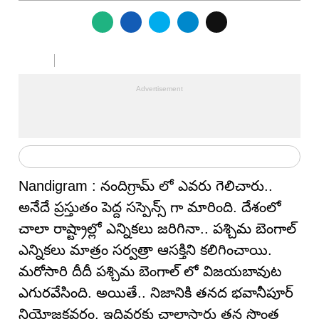
Nandigram : నందిగ్రామ్ లో ఎవరు గెలిచారు..
అనేదే ప్రస్తుతం పెద్ద సస్పెన్స్ గా మారింది. దేశంలో
చాలా రాష్ట్రాల్లో ఎన్నికలు జరిగినా.. పశ్చిమ బెంగాల్
ఎన్నికలు మాత్రం సర్వత్రా ఆసక్తిని కలిగించాయి.
మరోసారి దీదీ పశ్చిమ బెంగాల్ లో విజయబావుట
ఎగురవేసింది. అయితే.. నిజానికి తనద భవానీపూర్
నియోజకవర్గం. ఇదివరకు చాలాసార్లు తన సొంత