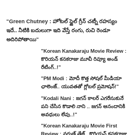
"Green Chutney : హోటల్ స్టైల్ గ్రీన్ చట్నీ రహస్యం
ఇదే.. నీటికి బదులుగా ఇది వేస్తే రంగు, రుచి రెండూ
అదిరిపోతాయి"
"Korean Kanakaraju Movie Review :
కొరియన్ కనకరాజు మూవీ రివ్యూ అండ్
రేటింగ్‌..!"
"PM Modi : మోదీ కొత్త సోషల్ మీడియా
ఛాలెంజ్.. యువతతో గ్లోబల్ ప్రమోషన్!"
"Kodali Nani : జగన్ కాలర్ ఎగరేసుకునే
పని చేసిన కొడాలి నాని .. జగన్ ఆనందానికి
అవధులు లేవు..!"
"Korean Kanakaraju Movie First
Review : వరుణ్ తేజ్.. కొరియన్ కనకరాజు