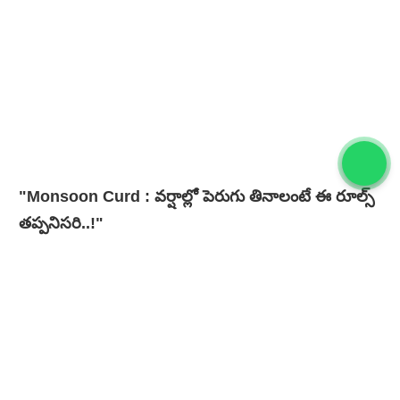
"Monsoon Curd : వర్షాల్లో పెరుగు తినాలంటే ఈ రూల్స్
తప్పనిసరి..!"