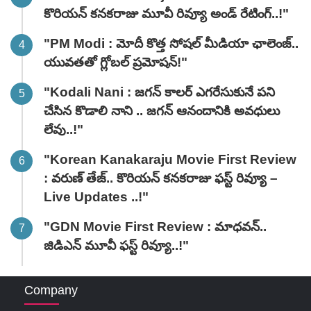
కొరియన్ కనకరాజు మూవీ రివ్యూ అండ్ రేటింగ్‌..!"
"PM Modi : మోదీ కొత్త సోషల్ మీడియా ఛాలెంజ్..
యువతతో గ్లోబల్ ప్రమోషన్!"
"Kodali Nani : జగన్ కాలర్ ఎగరేసుకునే పని
చేసిన కొడాలి నాని .. జగన్ ఆనందానికి అవధులు
లేవు..!"
"Korean Kanakaraju Movie First Review
: వరుణ్ తేజ్.. కొరియన్ కనకరాజు ఫస్ట్ రివ్యూ –
Live Updates ..!"
"GDN Movie First Review : మాధవన్..
జిడిఎన్ మూవీ ఫ‌స్ట్ రివ్యూ..!"
Company