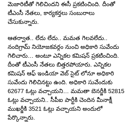
మెజారిటీతో గెలిచిందని ఈసీ ప్రకటించింది. దీంతో
టీఎంసీ నేతలు, కార్యకర్తలు సంబురాలు
చేసుకున్నారు.
ఆతర్వాత.. లేదు లేదు.. మమత గెలవలేదు..
నందిగ్రామ్ నియోజకవర్గం నుంచి అధికారి సువేందు
గెలిచారు… అంటూ ఎన్నికల కమిషన్ ప్రకటించింది.
దీంతో టీఎంసీ నేతలు బిత్తరపోయారు. ఎన్నికల
కమిషన్ ఆఫ్ ఇండియా వెబ్ సైట్ లోనూ అధికారి
సువేందు గెలిచినట్టు ఉంది. అధికారి సువేందుకు
62677 ఓట్లు వచ్చాయని… మమతా బెనర్జీకి 52815
ఓట్లు వచ్చాయని.. సీపీఐ పార్టీకి చెందిన మీనాక్షీ
ముఖర్జీకి 3521 ఓట్లు వచ్చాయని అందులో
పేర్కొన్నారు.