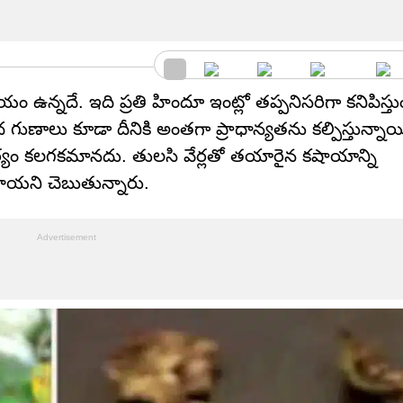
 ఉన్నదే. ఇది ప్రతి హిందూ ఇంట్లో తప్పనిసరిగా కనిపిస్తు
ాలు కూడా దీనికి అంతగా ప్రాధాన్యతను కల్పిస్తున్నాయి.
ర్యం కలగకమానదు. తులసి వేర్లతో తయారైన కషాయాన్ని
ాయని చెబుతున్నారు.