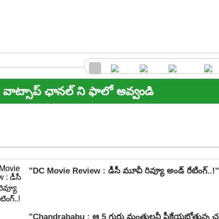
వాట్సాప్ ఛానల్ ని ఫాలో అవ్వండి
"DC Movie Review : డీసీ మూవీ రివ్యూ అండ్ రేటింగ్‌..!"
"Chandrababu : ఆ 5 గురు మంత్రులనీ పీకేయబోతున్న చ