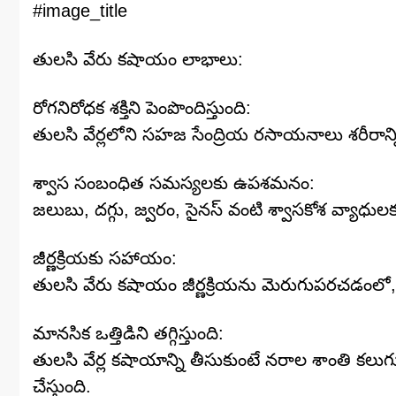
#image_title
తులసి వేరు కషాయం లాభాలు:
రోగనిరోధక శక్తిని పెంపొందిస్తుంది:
తులసి వేర్లలోని సహజ సేంద్రియ రసాయనాలు శరీరాన్ని వైర
శ్వాస సంబంధిత సమస్యలకు ఉపశమనం:
జలుబు, దగ్గు, జ్వరం, సైనస్ వంటి శ్వాసకోశ వ్యాధుల
జీర్ణక్రియకు సహాయం:
తులసి వేరు కషాయం జీర్ణక్రియను మెరుగుపరచడంల
మానసిక ఒత్తిడిని తగ్గిస్తుంది:
తులసి వేర్ల కషాయాన్ని తీసుకుంటే నరాల శాంతి కలుగ
చేస్తుంది.