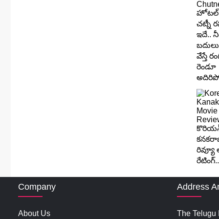
Company
Address A
About Us
The Telugu N