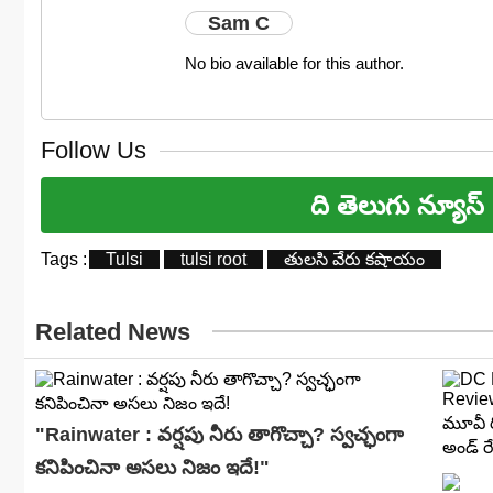
Sam C
No bio available for this author.
Follow Us
ది తెలుగు న్యూస్
Tags :
Tulsi
tulsi root
తులసి వేరు కషాయం
Related News
"Rainwater : వర్షపు నీరు తాగొచ్చా? స్వచ్ఛంగా
కనిపించినా అసలు నిజం ఇదే!"