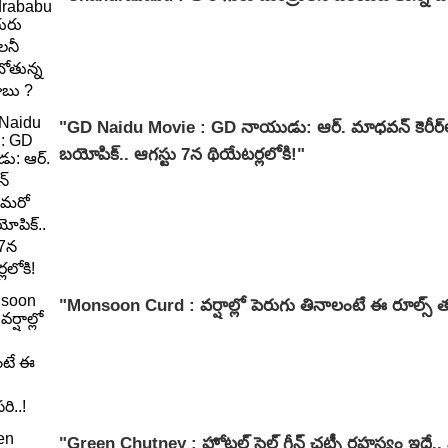
"GD Naidu Movie : GD నాయుడు: ఆర్. మాధవన్‌ కెరీర్‌లో
బయోపిక్.. ఆగస్టు 7న థియేటర్లలోకి!"
"Monsoon Curd : వర్షాల్లో పెరుగు తినాలంటే ఈ రూల్స్ తప
"Green Chutney : హోటల్ స్టైల్ గ్రీన్ చట్నీ రహస్యం ఇదే..