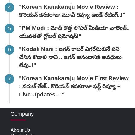
"Korean Kanakaraju Movie Review :
కొరియన్ కనకరాజు మూవీ రివ్యూ అండ్ రేటింగ్‌..!"
"PM Modi : మోదీ కొత్త సోషల్ మీడియా ఛాలెంజ్..
యువతతో గ్లోబల్ ప్రమోషన్!"
"Kodali Nani : జగన్ కాలర్ ఎగరేసుకునే పని
చేసిన కొడాలి నాని .. జగన్ ఆనందానికి అవధులు
లేవు..!"
"Korean Kanakaraju Movie First Review
: వరుణ్ తేజ్.. కొరియన్ కనకరాజు ఫస్ట్ రివ్యూ –
Live Updates ..!"
Company
About Us