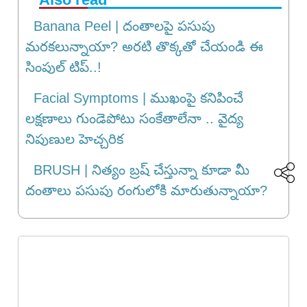
Banana Peel | దంతాలపై పసుపు
మరకలున్నాయా? అరటి తొక్కతో చేయండి ఈ
సింపుల్ టిప్..!
Facial Symptoms | ముఖంపై కనిపించే
లక్షణాలు గుండెపోటు సంకేతాలేనా .. వైద్య
నిపుణుల హెచ్చరిక
BRUSH | నిత్యం బ్ర‌ష్ చేస్తున్నా కూడా మీ
దంతాలు పసుపు రంగులోకి మారుతున్నాయా?