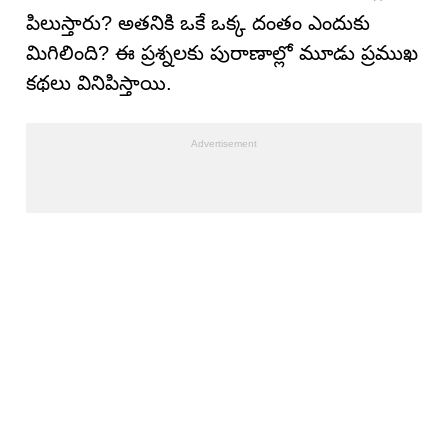
పిలుస్తారు? అతనికి ఒకే ఒక్క దంతం ఎందుకు
మిగిలింది? ఈ ప్రశ్నలకు పురాణాల్లో మూడు ప్రముఖ
కథలు వినిపిస్తాయి.