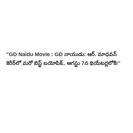
"GD Naidu Movie : GD నాయుడు: ఆర్. మాధవన్‌
కెరీర్‌లో మరో బెస్ట్ బయోపిక్.. ఆగస్టు 7న థియేటర్లలోకి!"