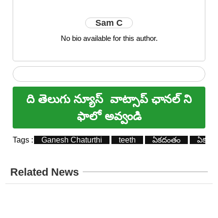
Sam C
No bio available for this author.
ది తెలుగు న్యూస్
వాట్సాప్ ఛానల్ ని
ఫాలో అవ్వండి
Tags :
Ganesh Chaturthi
teeth
ఏకదంతం
ఏకదం
Related News