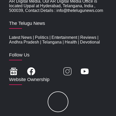
AR Digital Media. Our AR Digital Media Office is
located Uppal at Hyderabad, Telangana, India ,
500039, Contact Details : info@thetelugunews.com
The Telugu News
Latest News
|
Politics
|
Entertainment
|
Reviews
|
Andhra Pradesh
|
Telangana
|
Health
|
Devotional
Follow Us
Website Ownership