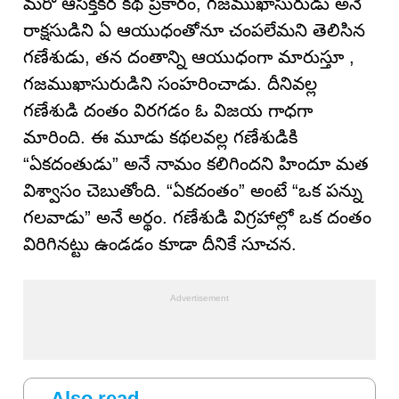
మరో ఆసక్తికర కథ ప్రకారం, గజముఖాసురుడు అనే
రాక్షసుడిని ఏ ఆయుధంతోనూ చంపలేమని తెలిసిన
గణేశుడు, తన దంతాన్ని ఆయుధంగా మారుస్తూ ,
గజముఖాసురుడిని సంహరించాడు. దీనివల్ల
గణేశుడి దంతం విరగడం ఓ విజయ గాధగా
మారింది. ఈ మూడు కథలవల్ల గణేశుడికి
“ఏకదంతుడు” అనే నామం కలిగిందని హిందూ మత
విశ్వాసం చెబుతోంది. “ఏకదంతం” అంటే “ఒక పన్ను
గలవాడు” అనే అర్థం. గణేశుడి విగ్రహాల్లో ఒక దంతం
విరిగినట్టు ఉండడం కూడా దీనికే సూచన.
Also read