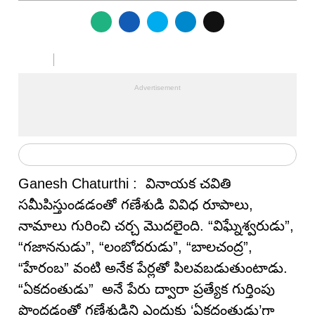
Ganesh Chaturthi : వినాయక చవితి
సమీపిస్తుండడంతో గణేశుడి వివిధ రూపాలు,
నామాలు గురించి చర్చ మొదలైంది. “విఘ్నేశ్వరుడు”,
“గజాననుడు”, “లంబోదరుడు”, “బాలచంద్ర”,
“హేరంబ” వంటి అనేక పేర్లతో పిలవబడుతుంటాడు.
“ఏకదంతుడు” అనే పేరు ద్వారా ప్రత్యేక గుర్తింపు
పొంద‌డంతో గణేశుడిని ఎందుకు ‘ఏకదంతుడు’గా