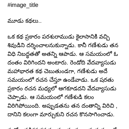
#image_title
మూడు క‌థ‌లు..
ఒక కథ ప్రకారం పరశురాముడు కైలాసానికి వచ్చి
శివుడిని దర్శించాలనుకున్నాడు. కానీ గణేశుడు తన
విధి నిబద్ధతతో అతన్ని ఆపాడు. ఆ స‌మ‌యంలో ఓ
దంతం విరిగింద‌ని అంటారు. రెండోది వేదవ్యాసుడు
మహాభారత కథ చెబుతుండగా, గణేశుడు అదే
సమయంలో రచన చేస్తూ ఉండేవాడు. ఒక షరతు
ప్రకారం రచన మధ్యలో ఆగకూడదని వేదవ్యాసుడు
చెప్పాడు. ఆ సమయంలో గణేశుడి కలం
విరిగిపోయింది. అప్పుడతను తన దంతాన్ని విరిచి ,
దానిని కలంగా మార్చుకుని రచన కొనసాగించాడు.