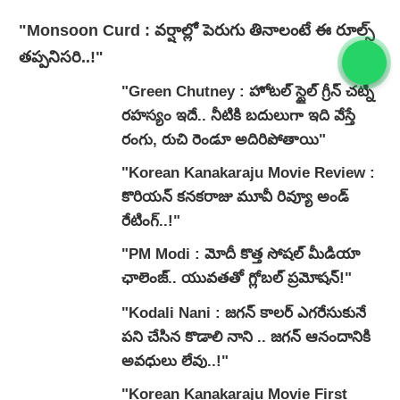
"Monsoon Curd : వర్షాల్లో పెరుగు తినాలంటే ఈ రూల్స్
తప్పనిసరి..!"
"Green Chutney : హోటల్ స్టైల్ గ్రీన్ చట్నీ
రహస్యం ఇదే.. నీటికి బదులుగా ఇది వేస్తే
రంగు, రుచి రెండూ అదిరిపోతాయి"
"Korean Kanakaraju Movie Review :
కొరియన్ కనకరాజు మూవీ రివ్యూ అండ్
రేటింగ్‌..!"
"PM Modi : మోదీ కొత్త సోషల్ మీడియా
ఛాలెంజ్.. యువతతో గ్లోబల్ ప్రమోషన్!"
"Kodali Nani : జగన్ కాలర్ ఎగరేసుకునే
పని చేసిన కొడాలి నాని .. జగన్ ఆనందానికి
అవధులు లేవు..!"
"Korean Kanakaraju Movie First