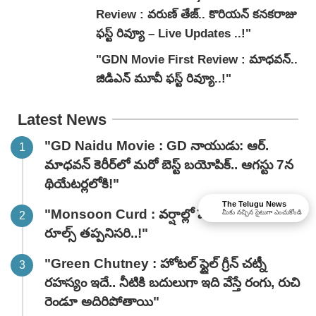
Review : వరుణ్ తేజ్.. కొరియన్ కనకరాజు
ఫస్ట్ రివ్యూ – Live Updates ..!"
"GDN Movie First Review : మాధవన్..
జిడిఎన్ మూవీ ఫ‌స్ట్ రివ్యూ..!"
Latest News
"GD Naidu Movie : GD నాయుడు: ఆర్.
మాధవన్‌ కెరీర్‌లో మరో బెస్ట్ బయోపిక్.. ఆగస్టు 7న
థియేటర్లలోకి!"
The Telugu News
"Monsoon Curd : వర్షాల్లో పెరుగు తినాలంటే ఈ
మీకు నచ్చిన సైటుగా ఎంచుకోండి
రూల్స్ తప్పనిసరి..!"
"Green Chutney : హోటల్ స్టైల్ గ్రీన్ చట్నీ
రహస్యం ఇదే.. నీటికి బదులుగా ఇది వేస్తే రంగు, రుచి
రెండూ అదిరిపోతాయి"