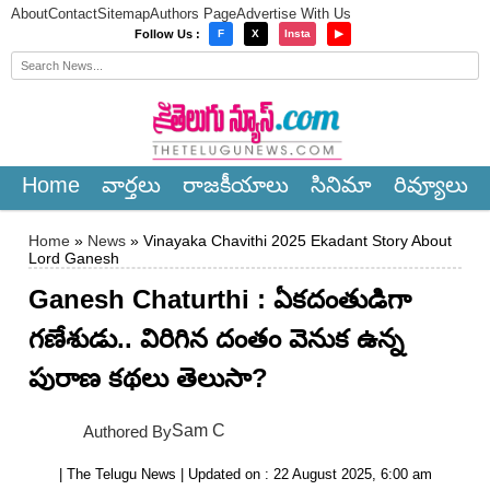
About
Contact
Sitemap
Authors Page
Advertise With Us
×
Follow Us :
F
X
Insta
▶
Home
వార్త‌లు
రాజ‌కీయాలు
సినిమా
రివ్యూలు
Home
»
News
» Vinayaka Chavithi 2025 Ekadant Story About
Lord Ganesh
Ganesh Chaturthi : ఏకదంతుడిగా
గణేశుడు.. విరిగిన దంతం వెనుక ఉన్న
పురాణ కథలు తెలుసా?
Sam C
Authored By
| The Telugu News | Updated on : 22 August 2025, 6:00 am