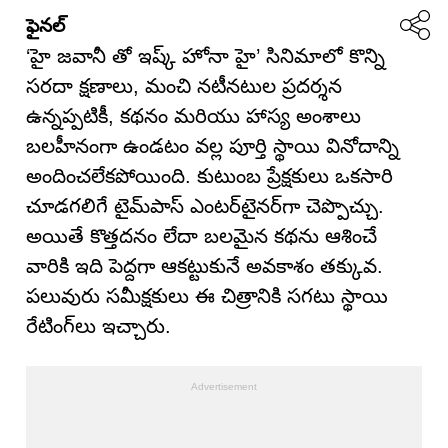
ఫైనల్
‘హై జవానీ తో ఇష్క్ హోనా హై’ సినిమాలో కొన్ని
సరదా క్షణాలు, మంచి నటీనటుల ప్రదర్శన
ఉన్నప్పటికీ, కథనం మరియు హాస్య అంశాలు
బలహీనంగా ఉండటం వల్ల పూర్తి స్థాయి వినోదాన్ని
అందించలేకపోయింది. కుటుంబ ప్రేక్షకులు ఒకసారి
చూడగలిగే టైమ్‌పాస్ ఎంటర్‌టైనర్‌గా చెప్పొచ్చు.
అయితే కొత్తదనం లేదా బలమైన కథను ఆశించే
వారికి ఇది పెద్దగా ఆకట్టుకునే అవకాశం తక్కువ.
పలువురు సమీక్షకులు ఈ చిత్రానికి సగటు స్థాయి
రేటింగ్‌లు ఇచ్చారు.