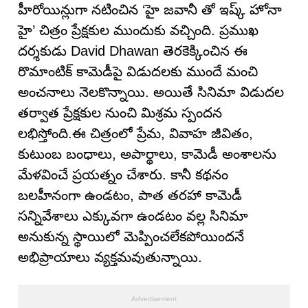
హీరోయిన్లుగా నటించిన ‘హై జవానీ తో ఇష్క్ హోనా
హై’ చిత్రం ప్రేక్షకుల ముందుకు వచ్చింది. ప్రముఖ
దర్శకుడు David Dhawan తెరకెక్కించిన ఈ
రొమాంటిక్ కామెడీపై విడుదలకు ముందే మంచి
అంచనాలు నెలకొన్నాయి. అయితే సినిమా విడుదల
తర్వాత ప్రేక్షకుల నుంచి మిశ్రమ స్పందన
లభిస్తోంది.ఈ చిత్రంలో ప్రేమ, వివాహ జీవితం,
కుటుంబ బంధాలు, అపార్థాలు, కామెడీ అంశాలను
మేళవించే ప్రయత్నం చేశారు. కానీ కథనం
బలహీనంగా ఉండటం, పాత తరహా కామెడీ
సన్నివేశాలు ఎక్కువగా ఉండటం వల్ల సినిమా
అనుకున్న స్థాయిలో మెప్పించలేకపోయిందనే
అభిప్రాయాలు వ్యక్తమవుతున్నాయి.