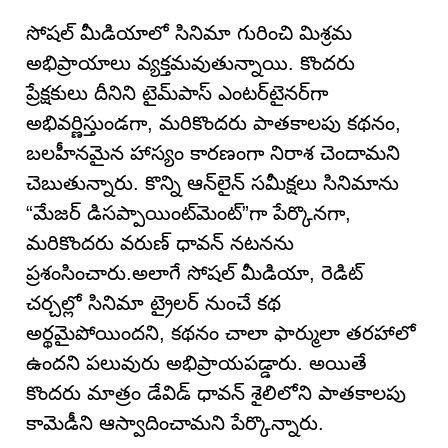
సోషల్ మీడియాలో సినిమా గురించి మిశ్రమ
అభిప్రాయాలు వ్యక్తమవుతున్నాయి. కొందరు
ప్రేక్షకులు దీనిని టైమ్‌పాస్ ఎంటర్‌టైనర్‌గా
అభివర్ణిస్తుండగా, మరికొందరు పాతకాలపు కథనం,
బలహీనమైన హాస్యం కారణంగా నిరాశ చెందామని
చెబుతున్నారు. కొన్ని ఆన్‌లైన్ సమీక్షలు సినిమాను
“మేజర్ డిసప్పాయింట్‌మెంట్”గా పేర్కొనగా,
మరికొందరు వరుణ్ ధావన్ నటనను
ప్రశంసించారు.అలాగే సోషల్ మీడియా, రెడిట్
చర్చల్లో సినిమా ట్రైలర్ నుంచే కథ
అర్థమైపోయిందని, కథనం చాలా ఫార్ములా తరహాలో
ఉందని పలువురు అభిప్రాయపడ్డారు. అయితే
కొందరు మాత్రం డేవిడ్ ధావన్ శైలిలోని పాతకాలపు
కామెడీని ఆస్వాదించామని పేర్కొన్నారు.