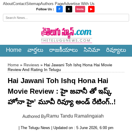
About
Contact
Sitemap
Authors Page
Advertise With Us
×
Follow Us :
F
X
Insta
▶
Home
వార్త‌లు
రాజ‌కీయాలు
సినిమా
రివ్యూలు
Home
»
Reviews
» Hai Jawani Toh Ishq Hona Hai Movie
Review And Rating In Telugu
Hai Jawani Toh Ishq Hona Hai
Movie Review : హై జవానీ తో ఇష్క్
హోనా హై’ మూవీ రివ్యూ అండ్ రేటింగ్‌..!
Ramu Tandu Ramalingaiah
Authored By
| The Telugu News | Updated on : 5 June 2026, 6:00 pm