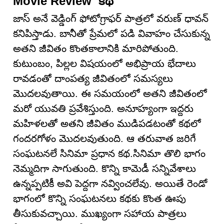
Movie Review కథ
జాస్ అనే వెడ్డింగ్ ఫోటోగ్రాఫర్ పాత్రలో వరుణ్ ధావన్
కనిపిస్తాడు. బానీతో ప్రేమలో పడి వివాహం చేసుకున్న
అతని జీవితం కొంతకాలానికి మారిపోతుంది.
కుటుంబం, పిల్లల విషయంలో అభిప్రాయ భేదాలు
రావడంతో దాంపత్య జీవితంలో సమస్యలు
మొదలవుతాయి. ఈ సమయంలో అతని జీవితంలో
మరో యువతి ప్రవేశిస్తుంది. అనూహ్యంగా ఇద్దరు
మహిళలతో అతని జీవితం ముడిపడటంతో కథలో
గందరగోళం మొదలవుతుంది. ఆ తరువాత జరిగే
సంఘటనలే సినిమా ప్రధాన కథ.సినిమా తొలి భాగం
నెమ్మదిగా సాగుతుంది. కొన్ని కామెడీ సన్నివేశాలు
ఉన్నప్పటికీ అవి పెద్దగా నవ్వించలేవు. అయితే రెండో
భాగంలో కొన్ని సంఘటనలు కథకు కొంత ఊపు
తీసుకువచ్చాయి. ముఖ్యంగా సహాయ పాత్రలు