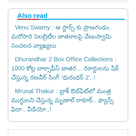
Also read
Venu Swamy : ఆ స్టార్స్ కు ప్రాణ‌గండం..
మరోసారి సెలబ్రిటీల జాతకాలపై వేణుస్వామి
సంచలన వ్యాఖ్యలు
Dhurandhar 2 Box Office Collections :
1000 కోట్ల బాక్సాఫీస్ జాతర… రికార్డులను షేక్
చేస్తున్న రణవీర్ సింగ్ ‘ధురంధర్ 2’..!
Mrunal Thakur : బ్లాక్ ఔట్‌ఫిట్‌లో మంత్ర
ముగ్ధుల‌ని చేస్తున్న మృణాల్ ఠాకూర్.. ఫ్యాన్స్
ఫిదా.. వీడియో..!