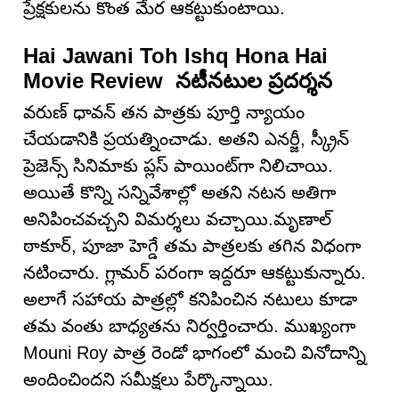
ప్రేక్షకులను కొంత మేర ఆకట్టుకుంటాయి.
Hai Jawani Toh Ishq Hona Hai
Movie Review నటీనటుల ప్రదర్శన
వరుణ్ ధావన్ తన పాత్రకు పూర్తి న్యాయం
చేయడానికి ప్రయత్నించాడు. అతని ఎనర్జీ, స్క్రీన్
ప్రెజెన్స్ సినిమాకు ప్లస్ పాయింట్‌గా నిలిచాయి.
అయితే కొన్ని సన్నివేశాల్లో అతని నటన అతిగా
అనిపించవచ్చని విమర్శలు వచ్చాయి.మృణాల్
ఠాకూర్, పూజా హెగ్డే తమ పాత్రలకు తగిన విధంగా
నటించారు. గ్లామర్ పరంగా ఇద్దరూ ఆకట్టుకున్నారు.
అలాగే సహాయ పాత్రల్లో కనిపించిన నటులు కూడా
తమ వంతు బాధ్యతను నిర్వర్తించారు. ముఖ్యంగా
Mouni Roy పాత్ర రెండో భాగంలో మంచి వినోదాన్ని
అందించిందని సమీక్షలు పేర్కొన్నాయి.