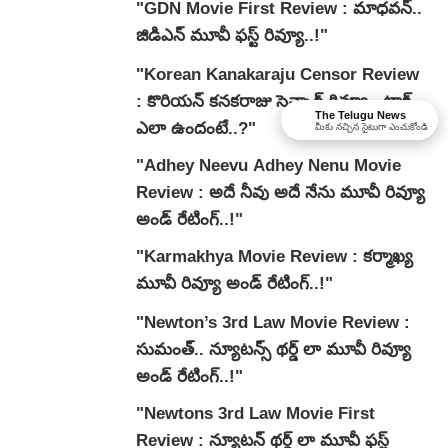
"GDN Movie First Review : మాధవన్..
జిడిఎన్ మూవీ ఫ‌స్ట్ రివ్యూ..!"
"Korean Kanakaraju Censor Review
: కొరియన్ కనకరాజు సెన్సార్ రివ్యూ.. టాక్
The Telugu News
ఎలా ఉందంటే..?"
మీకు నచ్చిన సైటుగా ఎంచుకోండి
"Adhey Neevu Adhey Nenu Movie
Review : అదే నీవు అదే నేను మూవీ రివ్యూ
అండ్ రేటింగ్‌..!"
"Karmakhya Movie Review : కర్మాఖ్య
మూవీ రివ్యూ అండ్ రేటింగ్‌..!"
"Newton’s 3rd Law Movie Review :
సుమంత్.. న్యూటన్స్ థర్డ్ లా మూవీ రివ్యూ
అండ్ రేటింగ్‌..!"
"Newtons 3rd Law Movie First
Review : న్యూటన్ థర్డ్ లా మూవీ ఫస్ట్