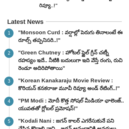
రివ్యూ..!"
Latest News
"Monsoon Curd : వర్షాల్లో పెరుగు తినాలంటే ఈ
రూల్స్ తప్పనిసరి..!"
"Green Chutney : హోటల్ స్టైల్ గ్రీన్ చట్నీ
రహస్యం ఇదే.. నీటికి బదులుగా ఇది వేస్తే రంగు, రుచి
రెండూ అదిరిపోతాయి"
"Korean Kanakaraju Movie Review :
కొరియన్ కనకరాజు మూవీ రివ్యూ అండ్ రేటింగ్‌..!"
"PM Modi : మోదీ కొత్త సోషల్ మీడియా ఛాలెంజ్..
యువతతో గ్లోబల్ ప్రమోషన్!"
"Kodali Nani : జగన్ కాలర్ ఎగరేసుకునే పని
చేసిన కొడాలి నాని .. జగన్ ఆనందానికి అవధులు