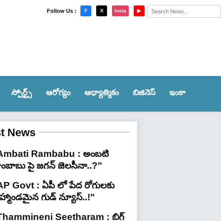
×
Follow Us :
F
X
Insta
▶
స్పోర్ట్స్‌
ఆరోగ్యం
ఆధ్యాత్మికం
బిజినెస్
ఇంకా
st News
Ambati Rambabu : అంబటి
ాంబాబు పై జగన్ జెలసీనా..?"
AP Govt : ఏపీ లో పేద రోగులకు
రహ్మాండమైన గుడ్ న్యూస్..!"
Thammineni Seetharam : బిగ్