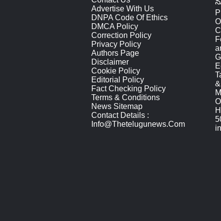
న
Advertise With Us
P
DNPA Code Of Ethics
O
DMCA Policy
C
Correction Policy
F
Privacy Policy
a
Authors Page
G
Disclaimer
E
Cookie Policy
T
Editorial Policy
&
Fact Checking Policy
M
Terms & Conditions
O
News Sitemap
H
Contact Details :
5
Info@thetelugunews.com
i