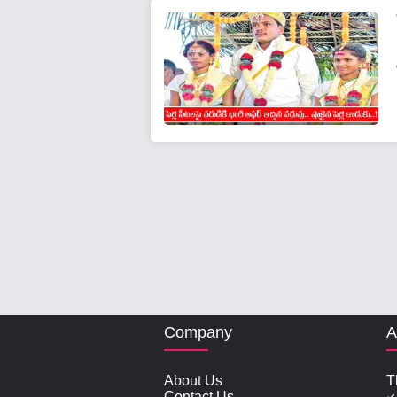
Company
A
About Us
T
Contact Us