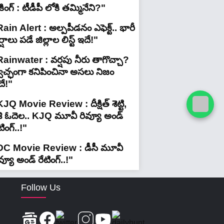
రేకింగ్ : టీడీపీ లోకి తమ్మినేని?"
ain Alert : అల్పపీడనం ఎఫెక్ట్.. భారీ
్షాలు పడే జిల్లాల లిస్ట్ ఇదే!"
Rainwater : వర్షపు నీరు తాగొచ్చా?
్వచ్ఛంగా కనిపించినా అసలు నిజం
దే!"
JQ Movie Review : దీక్షిత్ శెట్టి,
శి ఓదెల.. KJQ మూవీ రివ్యూ అండ్
టింగ్‌..!"
DC Movie Review : డీసీ మూవీ
వ్యూ అండ్ రేటింగ్‌..!"
Follow Us