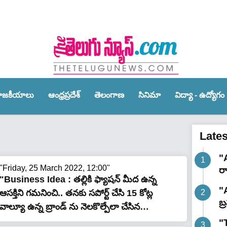
ాజ‌కీయాలు
ఆంధ్ర‌ప్ర‌దేశ్‌
తెలంగాణ‌
సినిమా
విద్యా - ఉద్యోగం
Late
"
"Friday, 25 March 2022, 12:00"
ర
"Business Idea : తల్లికి ఫ్యాషన్ మీద ఉన్న
"
ఆసక్తిని గమనించి.. తనకు సపోర్ట్ చేసి 15 కోట్ల
బ్
వాల్యూ ఉన్న బ్రాండ్ ను నెలకొల్పేలా చేసిన
అక్కాచెల్లెళ్లు"
"