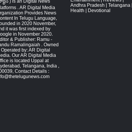
్యూస్‌ ) is an Digital News
Andhra Pradesh
|
Telangana
latforms . AR Digital Media
Health
|
Devotional
rganization Provides News
ontent In Telugu Language,
ounded in 2020 November,
nd it was first indexed by
oogle in November 2020.
ditor & Publisher: Ramu -
andu Ramalingaiah . Owned
 Operated by: AR Digital
edia. Our AR Digital Media
ffice is located Uppal at
yderabad, Telangana, India ,
00039, Contact Details :
nfo@thetelugunews.com