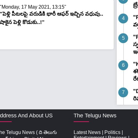
బ్
"Monday, 17 May 2021, 13:15"
"పెళ్లి పీట‌ల‌పై వ‌రుడికి భారీ ఆఫ‌ర్ ఇచ్చిన వ‌ధువు..
"R
షాకైన పెళ్లి కొడుకు..!"
వర
"
స
ఇ
"K
శ
రే
"
రి
ddress And About US
The Telugu News
he Telugu News ( ది తెలుగు
Latest News
|
Politics
|
Entertainment
|
Reviews
|