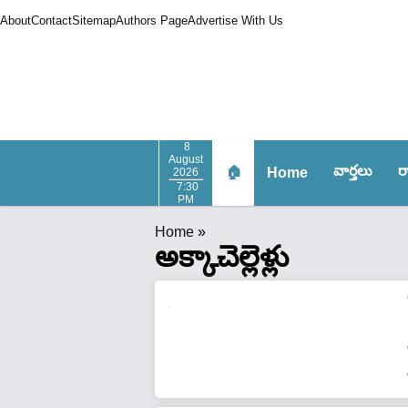
About
Contact
Sitemap
Authors Page
Advertise With Us
8
August
వార్త‌లు
ర
🏠
Home
2026
7:30
PM
Home
»
అక్కాచెల్లెళ్లు