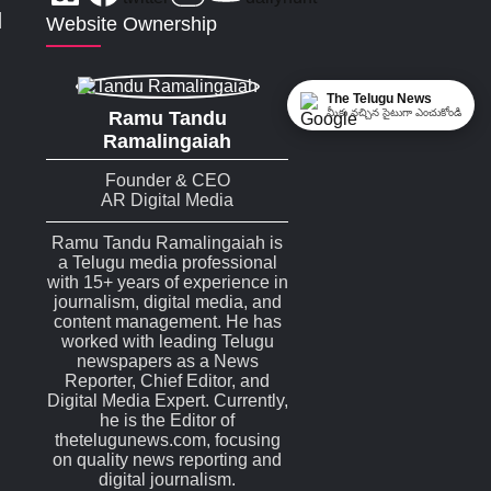
|
Website Ownership
The Telugu News
మీకు నచ్చిన సైటుగా ఎంచుకోండి
Ramu Tandu
Ramalingaiah
Founder & CEO
AR Digital Media
Ramu Tandu Ramalingaiah is
a Telugu media professional
with 15+ years of experience in
journalism, digital media, and
content management. He has
worked with leading Telugu
newspapers as a News
Reporter, Chief Editor, and
Digital Media Expert. Currently,
he is the Editor of
thetelugunews.com, focusing
on quality news reporting and
digital journalism.