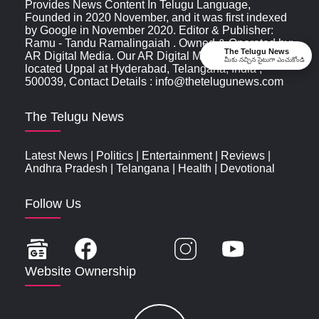
Provides News Content In Telugu Language,
Founded in 2020 November, and it was first indexed
by Google in November 2020. Editor & Publisher:
Ramu - Tandu Ramalingaiah . Owned & Operated by:
The Telugu News
AR Digital Media. Our AR Digital Media Office is
మీకు నచ్చిన సైటుగా ఎంచుకోండి
located Uppal at Hyderabad, Telangana, India ,
500039, Contact Details : info@thetelugunews.com
The Telugu News
Latest News
|
Politics
|
Entertainment
|
Reviews
|
Andhra Pradesh
|
Telangana
|
Health
|
Devotional
Follow Us
Website Ownership