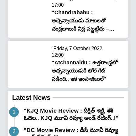
17:00"
"Chandrababu :
అచ్చెన్నాయుడు మాటలతో
చంద్రబాబుకి నిద్ర పట్టట్లేదు –
భారీ వెన్నుపోటు..!"
"Friday, 7 October 2022,
12:00"
"Atchannaidu : ఉత్తరాంధ్రలో
అచ్చన్నాయుడుకి టోల్ గేట్
పడింది.. ఇక ఇంపాజిబుల్"
Latest News
"KJQ Movie Review : దీక్షిత్ శెట్టి, శశి
ఓదెల.. KJQ మూవీ రివ్యూ అండ్ రేటింగ్‌..!"
"DC Movie Review : డీసీ మూవీ రివ్యూ