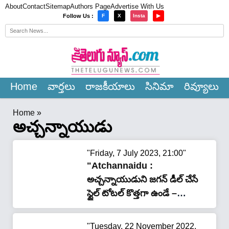
About
Contact
Sitemap
Authors Page
Advertise With Us
×
Follow Us :
F
X
Insta
▶
Home
వార్త‌లు
రాజ‌కీయాలు
సినిమా
రివ్యూలు
Home
»
అచ్చన్నాయుడు
"Friday, 7 July 2023, 21:00"
"Atchannaidu :
అచ్చన్నాయుడుని జగన్ డీల్ చేసే
స్టైల్ టోటల్ కొత్తగా ఉండే –
సరికొత్త రాజకీయం ఇది !"
"Tuesday, 22 November 2022,