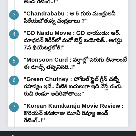
అండ్ రేటింగ్‌..!"
"Chandrababu : ఆ 5 గురు మంత్రులనీ
పీకేయబోతున్న చంద్రబాబు ?"
"GD Naidu Movie : GD నాయుడు: ఆర్.
మాధవన్‌ కెరీర్‌లో మరో బెస్ట్ బయోపిక్.. ఆగస్టు
7న థియేటర్లలోకి!"
"Monsoon Curd : వర్షాల్లో పెరుగు తినాలంటే
ఈ రూల్స్ తప్పనిసరి..!"
"Green Chutney : హోటల్ స్టైల్ గ్రీన్ చట్నీ
రహస్యం ఇదే.. నీటికి బదులుగా ఇది వేస్తే రంగు,
రుచి రెండూ అదిరిపోతాయి"
"Korean Kanakaraju Movie Review :
కొరియన్ కనకరాజు మూవీ రివ్యూ అండ్
రేటింగ్‌..!"