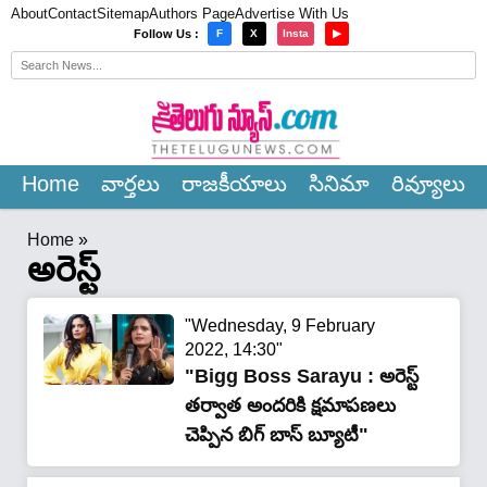
About
Contact
Sitemap
Authors Page
Advertise With Us
×
Follow Us :
F
X
Insta
▶
Home
వార్త‌లు
రాజ‌కీయాలు
సినిమా
రివ్యూలు
Home
»
అరెస్ట్
"Wednesday, 9 February
2022, 14:30"
"Bigg Boss Sarayu : అరెస్ట్
త‌ర్వాత అంద‌రికి క్ష‌మాప‌ణ‌లు
చెప్పిన బిగ్ బాస్ బ్యూటీ"