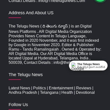
Contact Details : Info@thetelugunews.com
Address And About US
The Telugu News ( ది తెలుగు న్యూస్‌ ) is an Digital
News Platforms . AR Digital Media Organization
Provides News Content In Telugu Language,
Founded in 2020 November, and it was first indexed
by Google in November 2020. Editor & Publisher:
Ramu - Tandu Ramalingaiah . Owned & Operated by:
AR Digital Media. Our AR Digital Media Office is
located Uppal at Hyderabad, Telangana, India ,
500039, Contact Details : info@thetelugunews.com
The Telugu News
మీకు నచ్చిన సైటుగా ఎంచుకోండి
The Telugu News
Latest News
|
Politics
|
Entertainment
|
Reviews
|
Andhra Pradesh
|
Telangana
|
Health
|
Devotional
Follow Us