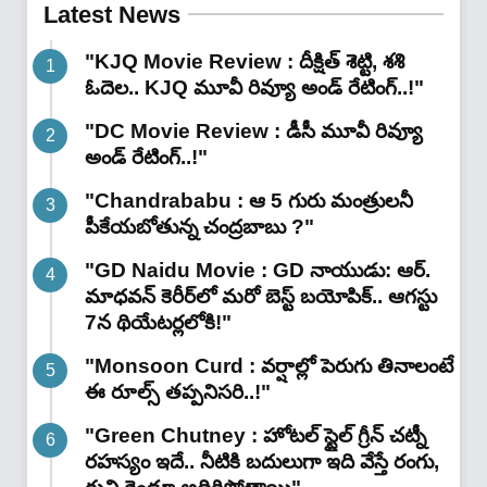
Latest News
"KJQ Movie Review : దీక్షిత్ శెట్టి, శశి
ఓదెల.. KJQ మూవీ రివ్యూ అండ్ రేటింగ్‌..!"
"DC Movie Review : డీసీ మూవీ రివ్యూ
అండ్ రేటింగ్‌..!"
"Chandrababu : ఆ 5 గురు మంత్రులనీ
పీకేయబోతున్న చంద్రబాబు ?"
"GD Naidu Movie : GD నాయుడు: ఆర్.
మాధవన్‌ కెరీర్‌లో మరో బెస్ట్ బయోపిక్.. ఆగస్టు
7న థియేటర్లలోకి!"
"Monsoon Curd : వర్షాల్లో పెరుగు తినాలంటే
ఈ రూల్స్ తప్పనిసరి..!"
"Green Chutney : హోటల్ స్టైల్ గ్రీన్ చట్నీ
రహస్యం ఇదే.. నీటికి బదులుగా ఇది వేస్తే రంగు,