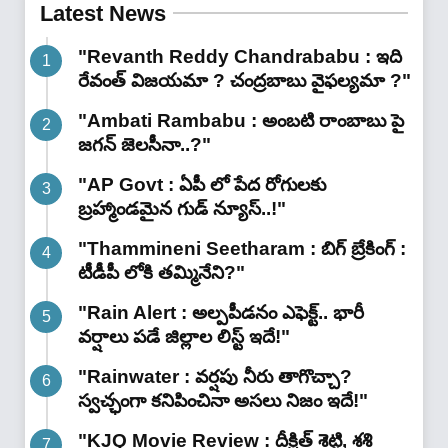
Latest News
"Revanth Reddy Chandrababu : ఇది
రేవంత్ విజయమా ? చంద్రబాబు వైఫల్యమా ?"
"Ambati Rambabu : అంబటి రాంబాబు పై
జగన్ జెలసీనా..?"
"AP Govt : ఏపీ లో పేద రోగులకు
బ్రహ్మాండమైన గుడ్ న్యూస్..!"
"Thammineni Seetharam : బిగ్ బ్రేకింగ్ :
టీడీపీ లోకి తమ్మినేని?"
"Rain Alert : అల్పపీడనం ఎఫెక్ట్.. భారీ
వర్షాలు పడే జిల్లాల లిస్ట్ ఇదే!"
"Rainwater : వర్షపు నీరు తాగొచ్చా?
స్వచ్ఛంగా కనిపించినా అసలు నిజం ఇదే!"
"KJQ Movie Review : దీక్షిత్ శెట్టి, శశి