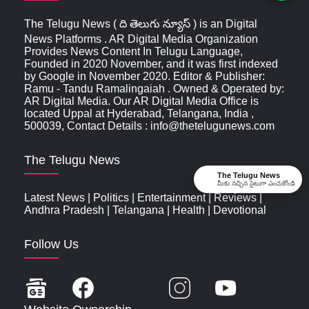
The Telugu News ( ది తెలుగు న్యూస్‌ ) is an Digital
News Platforms . AR Digital Media Organization
Provides News Content In Telugu Language,
Founded in 2020 November, and it was first indexed
by Google in November 2020. Editor & Publisher:
Ramu - Tandu Ramalingaiah . Owned & Operated by:
AR Digital Media. Our AR Digital Media Office is
located Uppal at Hyderabad, Telangana, India ,
500039, Contact Details : info@thetelugunews.com
The Telugu News
The Telugu News
మీకు నచ్చిన సైటుగా ఎంచుకోండి
Latest News
|
Politics
|
Entertainment
|
Reviews
|
Andhra Pradesh
|
Telangana
|
Health
|
Devotional
Follow Us