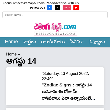
About
Contact
Sitemap
Authors Page
Advertise With Us
×
Follow Us :
F
X
Insta
▶
Home
వార్త‌లు
రాజ‌కీయాలు
సినిమా
రివ్యూలు
Home
»
ఆగస్టు 14
"Saturday, 13 August 2022,
22:40"
"Zodiac Signs : ఆగస్టు 14
ఆదివారం ఈ రోజు మీ
రాశిఫ‌లాలు ఎలా ఉన్నాయంటే
.?"