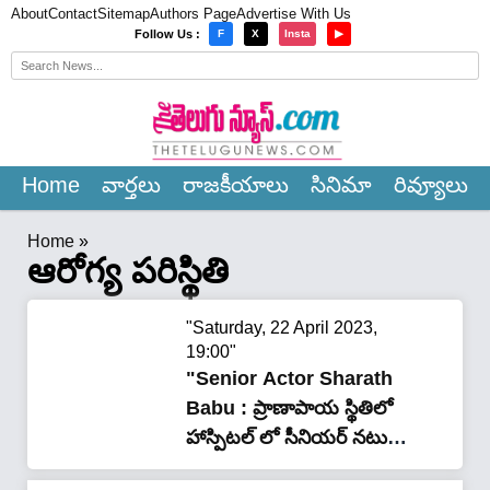
About
Contact
Sitemap
Authors Page
Advertise With Us
×
Follow Us :
F
X
Insta
▶
Home
వార్త‌లు
రాజ‌కీయాలు
సినిమా
రివ్యూలు
Home
»
ఆరోగ్య పరిస్థితి
"Saturday, 22 April 2023,
19:00"
"Senior Actor Sharath
Babu : ప్రాణాపాయ స్థితిలో
హాస్పిటల్ లో సీనియర్ నటుడు
శరత్ బాబు.. వీడియో"