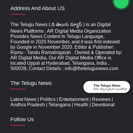
Address And About US
The Telugu News ( ది తెలుగు న్యూస్‌ ) is an Digital
News Platforms . AR Digital Media Organization
Provides News Content In Telugu Language,
Founded in 2020 November, and it was first indexed
by Google in November 2020. Editor & Publisher:
Ramu - Tandu Ramalingaiah . Owned & Operated by:
AR Digital Media. Our AR Digital Media Office is
located Uppal at Hyderabad, Telangana, India ,
500039, Contact Details : info@thetelugunews.com
The Telugu News
The Telugu News
మీకు నచ్చిన సైటుగా ఎంచుకోండి
Latest News
|
Politics
|
Entertainment
|
Reviews
|
Andhra Pradesh
|
Telangana
|
Health
|
Devotional
Follow Us